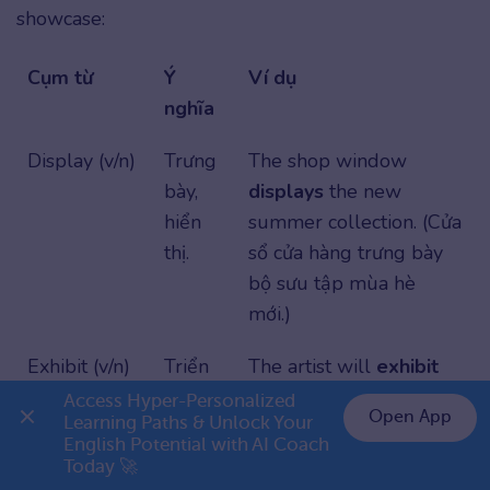
showcase:
Cụm từ
Ý
Ví dụ
nghĩa
Display (v/n)
Trưng
The shop window
bày,
displays
the new
hiển
summer collection. (Cửa
thị.
sổ cửa hàng trưng bày
bộ sưu tập mùa hè
mới.)
Exhibit (v/n)
Triển
The artist will
exhibit
lãm,
her latest sculptures at
Access Hyper-Personalized 
Open App
Learning Paths & Unlock Your 
trưng
the gallery. (Nghệ sĩ sẽ
English Potential with AI Coach 
👉 Premium 1 năm chỉ 999K
bày.
triển lãm những bức
Today 🚀
tượng mới nhất của