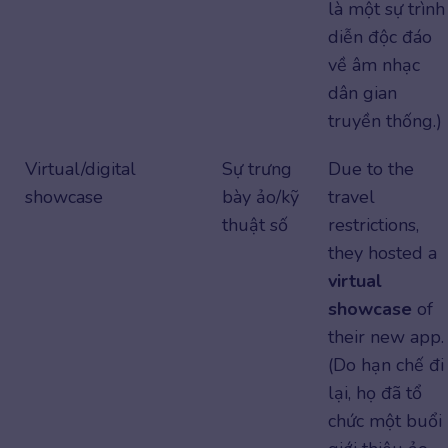
là một sự trình
diễn độc đáo
về âm nhạc
dân gian
truyền thống.)
Virtual/digital
Sự trưng
Due to the
showcase
bày ảo/kỹ
travel
thuật số
restrictions,
they hosted a
virtual
showcase
of
their new app.
(Do hạn chế đi
lại, họ đã tổ
chức một buổi