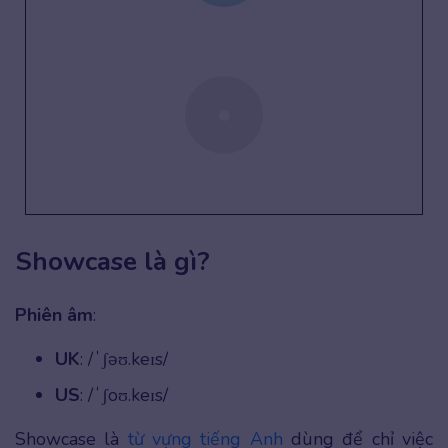
Showcase là gì?
Phiên âm
:
UK
: /ˈʃəʊ.keɪs/
US
: /ˈʃoʊ.keɪs/
Showcase là
từ vựng tiếng Anh
dùng để chỉ việc