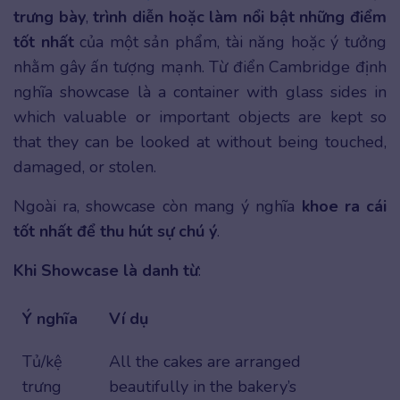
trưng bày
,
trình diễn hoặc làm nổi bật những điểm
tốt nhất
của một sản phẩm, tài năng hoặc ý tưởng
nhằm gây ấn tượng mạnh. Từ điển Cambridge định
nghĩa showcase là a container with glass sides in
which valuable or important objects are kept so
that they can be looked at without being touched,
damaged, or stolen.
Ngoài ra, showcase còn mang ý nghĩa
khoe ra cái
tốt nhất để thu hút sự chú ý
.
Khi Showcase là danh từ
:
Ý nghĩa
Ví dụ
Tủ/kệ
All the cakes are arranged
trưng
beautifully in the bakery’s