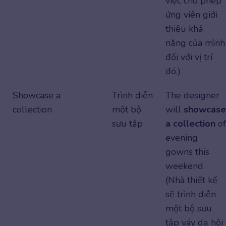
việc cho phép
ứng viên giới
thiệu khả
năng của mình
đối với vị trí
đó.)
Showcase a
Trình diễn
The designer
collection
một bộ
will
showcase
sưu tập
a collection
of
evening
gowns this
weekend.
(Nhà thiết kế
sẽ trình diễn
một bộ sưu
tập váy dạ hội