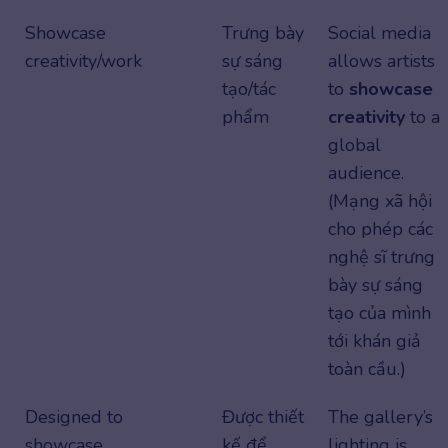
Showcase
Trưng bày
Social media
creativity/work
sự sáng
allows artists
tạo/tác
to
showcase
phẩm
creativity
to a
global
audience.
(Mạng xã hội
cho phép các
nghệ sĩ trưng
bày sự sáng
tạo của mình
tới khán giả
toàn cầu.)
Designed to
Được thiết
The gallery’s
showcase
kế để
lighting is