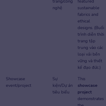
trang/công
featured
nghệ
sustainable
fabrics and
ethical
designs. (Buổi
trình diễn thời
trang tập
trung vào các
loại vải bền
vững và thiết
kế đạo đức.)
Showcase
Sự
This
event/project
kiện/Dự án
showcase
tiêu biểu
project
demonstrates
the