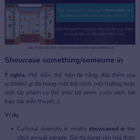
Câu ví dụ cấu trúc showcase something/someone at
Showcase something/someone in
Ý nghĩa:
Phô diễn, thể hiện tài năng, đặc điểm của
ai đó/thứ gì đó trong một bối cảnh, môi trường hoặc
một tác phẩm cụ thể (như bộ phim, cuốn sách, bài
báo, bài diễn thuyết…).
Ví dụ
:
Cultural diversity is vividly
showcased in
the
city’s annual parade. (Sự đa dạng văn hóa được