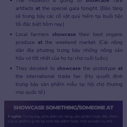
The museum is going to
showcase
rare
artifacts
at
the special gala tonight. (Bảo tàng
sẽ trưng bày các cổ vật quý hiếm tại buổi tiệc
tối đặc biệt hôm nay.)
Local farmers
showcase
their best organic
produce
at
the weekend market. (Các nông
dân địa phương trưng bày những nông sản
hữu cơ tốt nhất của họ tại chợ cuối tuần.)
They decided to
showcase
the prototype
at
the international trade fair. (Họ quyết định
trưng bày sản phẩm mẫu tại hội chợ thương
mại quốc tế.)