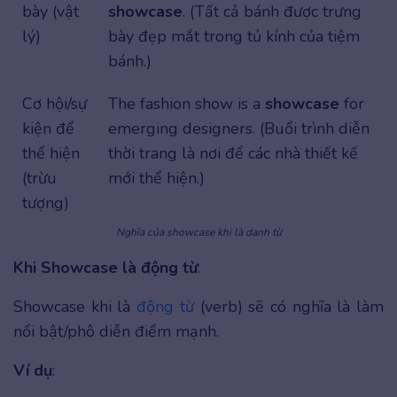
bày (vật
showcase
. (Tất cả bánh được trưng
lý)
bày đẹp mắt trong tủ kính của tiệm
bánh.)
Cơ hội/sự
The fashion show is a
showcase
for
kiện để
emerging designers. (Buổi trình diễn
thể hiện
thời trang là nơi để các nhà thiết kế
(trừu
mới thể hiện.)
tượng)
Nghĩa của showcase khi là danh từ
Khi Showcase là động từ
:
Showcase khi là
động từ
(verb) sẽ có nghĩa là làm
nổi bật/phô diễn điểm mạnh.
Ví dụ
: