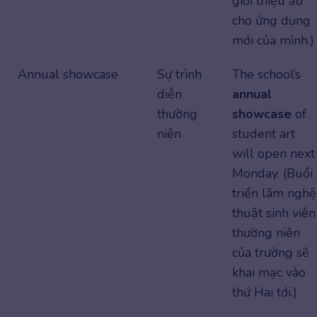
giới thiệu ảo
cho ứng dụng
mới của mình.)
Annual showcase
Sự trình
The school’s
diễn
annual
thường
showcase
of
niên
student art
will open next
Monday. (Buổi
triển lãm nghệ
thuật sinh viên
thường niên
của trường sẽ
khai mạc vào
thứ Hai tới.)