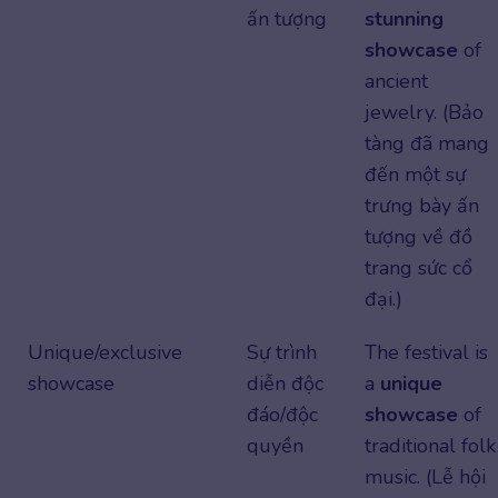
ấn tượng
stunning
showcase
of
ancient
jewelry. (Bảo
tàng đã mang
đến một sự
trưng bày ấn
tượng về đồ
trang sức cổ
đại.)
Unique/exclusive
Sự trình
The festival is
showcase
diễn độc
a
unique
đáo/độc
showcase
of
quyền
traditional folk
music. (Lễ hội