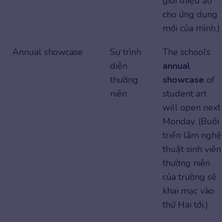
giới thiệu ảo
cho ứng dụng
mới của mình.)
Annual showcase
Sự trình
The school’s
diễn
annual
thường
showcase
of
niên
student art
will open next
Monday. (Buổi
triển lãm nghệ
thuật sinh viên
thường niên
của trường sẽ
khai mạc vào
thứ Hai tới.)