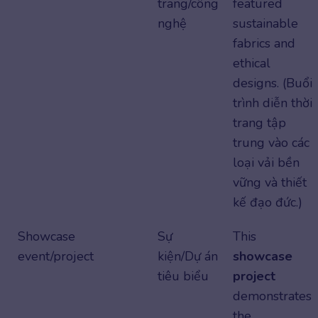
trang/công
featured
nghệ
sustainable
fabrics and
ethical
designs. (Buổi
trình diễn thời
trang tập
trung vào các
loại vải bền
vững và thiết
kế đạo đức.)
Showcase
Sự
This
event/project
kiện/Dự án
showcase
tiêu biểu
project
demonstrates
the