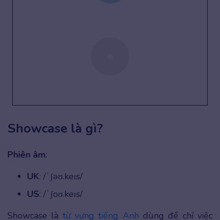
Showcase là gì?
Phiên âm
:
UK
: /ˈʃəʊ.keɪs/
US
: /ˈʃoʊ.keɪs/
Showcase là
từ vựng tiếng Anh
dùng để chỉ việc