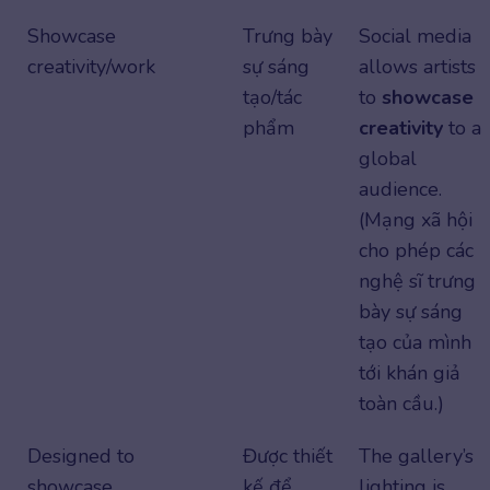
Showcase
Trưng bày
Social media
creativity/work
sự sáng
allows artists
tạo/tác
to
showcase
phẩm
creativity
to a
global
audience.
(Mạng xã hội
cho phép các
nghệ sĩ trưng
bày sự sáng
tạo của mình
tới khán giả
toàn cầu.)
Designed to
Được thiết
The gallery’s
showcase
kế để
lighting is