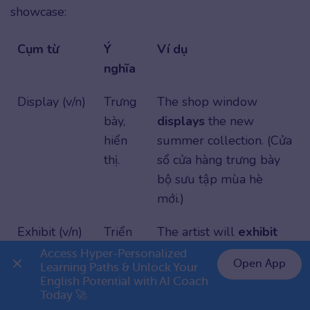
showcase:
Cụm từ
Ý
Ví dụ
nghĩa
Display (v/n)
Trưng
The shop window
bày,
displays
the new
hiển
summer collection. (Cửa
thị.
sổ cửa hàng trưng bày
bộ sưu tập mùa hè
mới.)
Exhibit (v/n)
Triển
The artist will
exhibit
lãm,
her latest sculptures at
Access Hyper-Personalized 
Open App
Learning Paths & Unlock Your 
trưng
the gallery. (Nghệ sĩ sẽ
English Potential with AI Coach 
👉 Premium 1 năm chỉ 999K
bày.
triển lãm những bức
Today 🚀
tượng mới nhất của