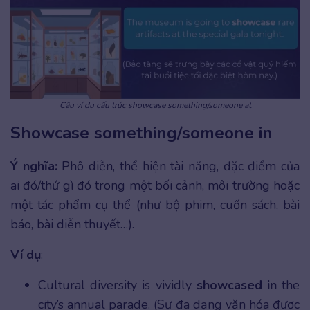
Câu ví dụ cấu trúc showcase something/someone at
Showcase something/someone in
Ý nghĩa:
Phô diễn, thể hiện tài năng, đặc điểm của
ai đó/thứ gì đó trong một bối cảnh, môi trường hoặc
một tác phẩm cụ thể (như bộ phim, cuốn sách, bài
báo, bài diễn thuyết…).
Ví dụ
:
Cultural diversity is vividly
showcased in
the
city’s annual parade. (Sự đa dạng văn hóa được