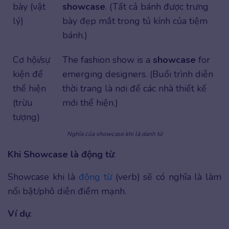
bày (vật
showcase
. (Tất cả bánh được trưng
lý)
bày đẹp mắt trong tủ kính của tiệm
bánh.)
Cơ hội/sự
The fashion show is a
showcase
for
kiện để
emerging designers. (Buổi trình diễn
thể hiện
thời trang là nơi để các nhà thiết kế
(trừu
mới thể hiện.)
tượng)
Nghĩa của showcase khi là danh từ
Khi Showcase là động từ
:
Showcase khi là
động từ
(verb) sẽ có nghĩa là làm
nổi bật/phô diễn điểm mạnh.
Ví dụ
: