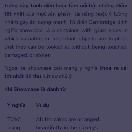
trưng bày
,
trình diễn hoặc làm nổi bật những điểm
tốt nhất
của một sản phẩm, tài năng hoặc ý tưởng
nhằm gây ấn tượng mạnh. Từ điển Cambridge định
nghĩa showcase là a container with glass sides in
which valuable or important objects are kept so
that they can be looked at without being touched,
damaged, or stolen.
Ngoài ra, showcase còn mang ý nghĩa
khoe ra cái
tốt nhất để thu hút sự chú ý
.
Khi Showcase là danh từ
:
Ý nghĩa
Ví dụ
Tủ/kệ
All the cakes are arranged
trưng
beautifully in the bakery’s