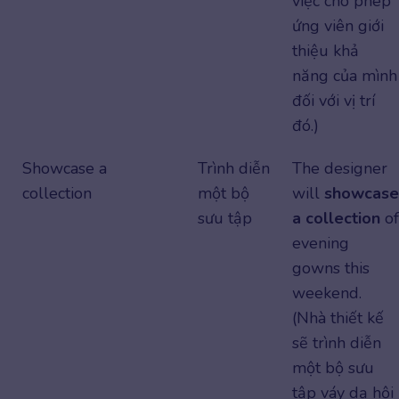
việc cho phép
ứng viên giới
thiệu khả
năng của mình
đối với vị trí
đó.)
Showcase a
Trình diễn
The designer
collection
một bộ
will
showcase
sưu tập
a collection
of
evening
gowns this
weekend.
(Nhà thiết kế
sẽ trình diễn
một bộ sưu
tập váy dạ hội