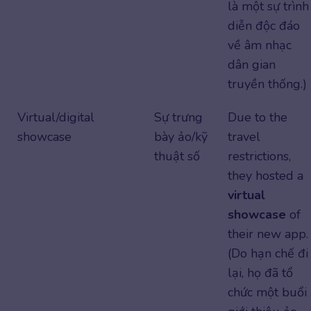
là một sự trình
diễn độc đáo
về âm nhạc
dân gian
truyền thống.)
Virtual/digital
Sự trưng
Due to the
showcase
bày ảo/kỹ
travel
thuật số
restrictions,
they hosted a
virtual
showcase
of
their new app.
(Do hạn chế đi
lại, họ đã tổ
chức một buổi