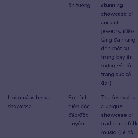
ấn tượng
stunning
showcase
of
ancient
jewelry. (Bảo
tàng đã mang
đến một sự
trưng bày ấn
tượng về đồ
trang sức cổ
đại.)
Unique/exclusive
Sự trình
The festival is
showcase
diễn độc
a
unique
đáo/độc
showcase
of
quyền
traditional folk
music. (Lễ hội