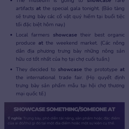
The museum is going to
showcase
rare
artifacts
at
the special gala tonight. (Bảo tàng
sẽ trưng bày các cổ vật quý hiếm tại buổi tiệc
tối đặc biệt hôm nay.)
Local farmers
showcase
their best organic
produce
at
the weekend market. (Các nông
dân địa phương trưng bày những nông sản
hữu cơ tốt nhất của họ tại chợ cuối tuần.)
They decided to
showcase
the prototype
at
the international trade fair. (Họ quyết định
trưng bày sản phẩm mẫu tại hội chợ thương
mại quốc tế.)