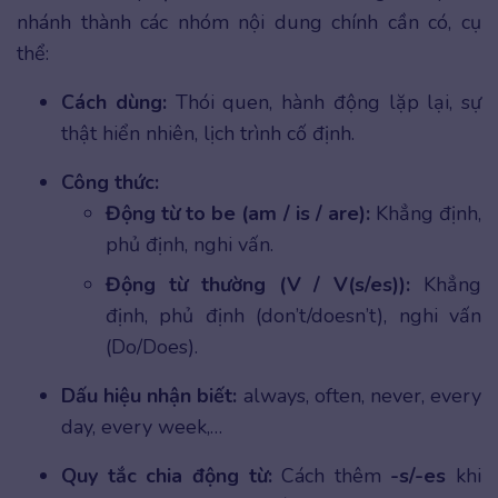
nhánh thành các nhóm nội dung chính cần có, cụ
thể:
Cách dùng:
Thói quen, hành động lặp lại, sự
thật hiển nhiên, lịch trình cố định.
Công thức:
Động từ to be (am / is / are):
Khẳng định,
phủ định, nghi vấn.
Động từ thường (V / V(s/es)):
Khẳng
định, phủ định (don’t/doesn’t), nghi vấn
(Do/Does).
Dấu hiệu nhận biết:
always, often, never, every
day, every week,…
Quy tắc chia động từ:
Cách thêm
-s/-es
khi