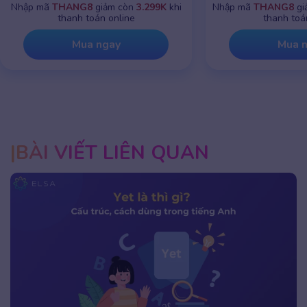
Nhập mã
THANG8
giảm chỉ còn
799K
khi
Nhập mã
THANG8
g
thanh toán online
thanh toá
Mua ngay
Mua 
BÀI VIẾT LIÊN QUAN