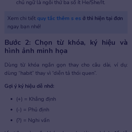
chủ ngữ là ngôi thứ ba số ít He/She/It.
Xem chi tiết
quy tắc thêm s es
ở thì hiện tại đơn
ngay bạn nhé!
Bước 2: Chọn từ khóa, ký hiệu và
hình ảnh minh họa
Dùng từ khóa ngắn gọn thay cho câu dài, ví dụ:
dùng “habit” thay vì “diễn tả thói quen”.
Gợi ý ký hiệu dễ nhớ:
(+) = Khẳng định
(-) = Phủ định
(?) = Nghi vấn