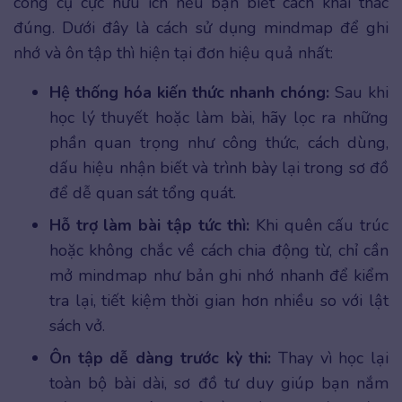
công cụ cực hữu ích nếu bạn biết cách khai thác
đúng. Dưới đây là cách sử dụng mindmap để ghi
nhớ và ôn tập thì hiện tại đơn hiệu quả nhất:
Hệ thống hóa kiến thức nhanh chóng:
Sau khi
học lý thuyết hoặc làm bài, hãy lọc ra những
phần quan trọng như công thức, cách dùng,
dấu hiệu nhận biết và trình bày lại trong sơ đồ
để dễ quan sát tổng quát.
Hỗ trợ làm bài tập tức thì:
Khi quên cấu trúc
hoặc không chắc về cách chia động từ, chỉ cần
mở mindmap như bản ghi nhớ nhanh để kiểm
tra lại, tiết kiệm thời gian hơn nhiều so với lật
sách vở.
Ôn tập dễ dàng trước kỳ thi:
Thay vì học lại
toàn bộ bài dài, sơ đồ tư duy giúp bạn nắm