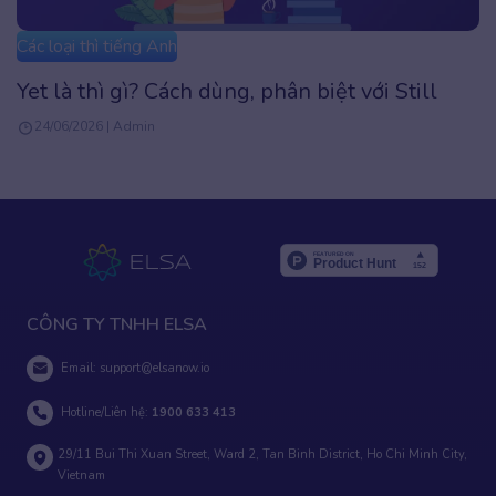
Các loại thì tiếng Anh
Thì tương lai hoàn thành (Future perfect):
Cách dùng và bài tập
22/06/2026 | Admin
CÔNG TY TNHH ELSA
Email:
support@elsanow.io
Hotline/Liên hệ:
1900 633 413
29/11 Bui Thi Xuan Street, Ward 2, Tan Binh District, Ho Chi Minh City,
Vietnam