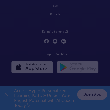
Blogs
Bảo mật
Kết nối với chúng tôi
Tải App miễn phí tại
Access Hyper-Personalized 
Open App
Learning Paths & Unlock Your 
English Potential with AI Coach 
👉 Premium 1 năm chỉ 799K
Today 🚀