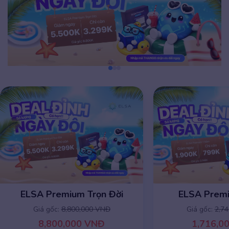
ELSA Premium 1 năm
ELSA Premiu
Giá gốc:
2,745,000 VNĐ
Giá gốc:
8,8
1,716,000 VNĐ
8,800,0