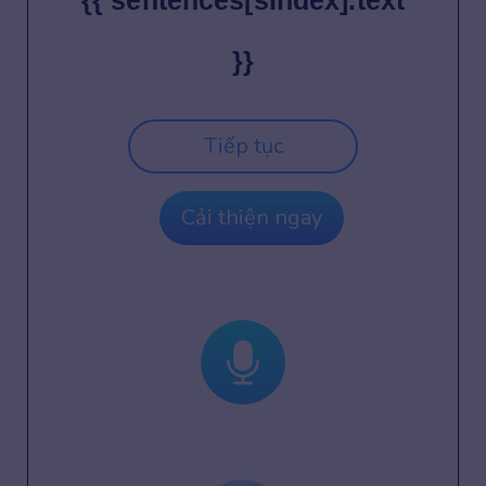
{{ sentences[sIndex].text
}}
Tiếp tục
Cải thiện ngay