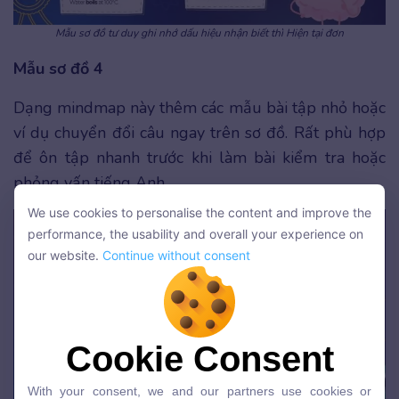
Mẫu sơ đồ tư duy ghi nhớ dấu hiệu nhận biết thì Hiện tại đơn
Mẫu sơ đồ 4
Dạng mindmap này thêm các mẫu bài tập nhỏ hoặc
ví dụ chuyển đổi câu ngay trên sơ đồ. Rất phù hợp
để ôn tập nhanh trước khi làm bài kiểm tra hoặc
phỏng vấn tiếng Anh.
We use cookies to personalise the content and improve the
We use cookies to personalise the content and improve the
performance, the usability and overall your experience on
performance, the usability and overall your experience on
our website.
Continue without consent
our website.
Continue without consent
Cookie Consent
Cookie Consent
With your consent, we and our partners use cookies or
With your consent, we and our partners use cookies or