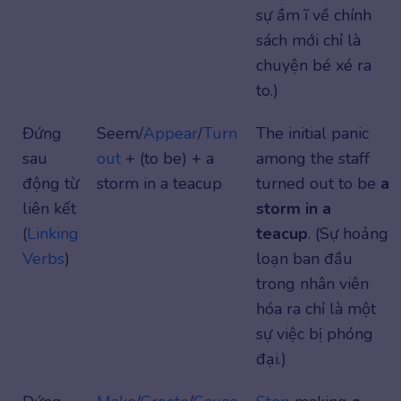
sự ầm ĩ về chính
sách mới chỉ là
chuyện bé xé ra
to.)
Đứng
Seem/
Appear
/
Turn
The initial panic
sau
out
+ (to be) + a
among the staff
động từ
storm in a teacup
turned out to be
a
liên kết
storm in a
(
Linking
teacup
. (Sự hoảng
Verbs
)
loạn ban đầu
trong nhân viên
hóa ra chỉ là một
sự việc bị phóng
đại.)