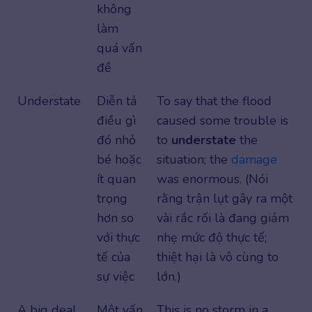
không
làm
quá vấn
đề
Understate
Diễn tả
To say that the flood
điều gì
caused some trouble is
đó nhỏ
to
understate
the
bé hoặc
situation; the
damage
ít quan
was enormous. (Nói
trọng
rằng trận lụt gây ra một
hơn so
vài rắc rối là đang giảm
với thực
nhẹ mức độ thực tế;
tế của
thiệt hại là vô cùng to
sự việc
lớn.)
A big deal
Một vấn
This is no storm in a