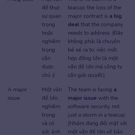
đề thực
teacup; the loss of the
sự quan
major contract is
a big
trọng
deal
that the company
hoặc
needs to address. (Đây
nghiêm
không phải là chuyện
trọng
bé xé ra to; việc mất
cần
hợp đồng lớn là một
được
vấn đề lớn mà công ty
chú ý
cần giải quyết.)
A major
Một vấn
The team is facing
a
issue
đề lớn,
major issue
with the
nghiêm
software security, not
trọng
just a storm in a teacup.
và có
(Nhóm đang đối mặt với
sức ảnh
một vấn đề lớn về bảo