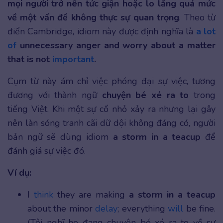
mọi người trở nên tức giận hoặc lo lắng quá mức
về một vấn đề không thực sự quan trọng
. Theo từ
điển Cambridge, idiom này được định nghĩa là
a lot
of
unnecessary anger and worry about a matter
that is not
important
.
Cụm từ này ám chỉ việc phóng đại sự việc, tương
đương với thành ngữ
chuyện bé xé ra to
trong
tiếng Việt.
Khi một sự cố nhỏ xảy ra nhưng lại gây
nên làn sóng tranh cãi dữ dội không đáng có, người
bản ngữ sẽ dùng idiom
a storm in a teacup
để
đánh giá sự việc đó.
Ví dụ:
I
think
they are making
a storm in a teacup
about the minor
delay
; everything
will
be fine.
(Tôi nghĩ họ đang chuyện bé xé ra to về sự