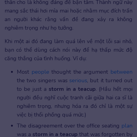
thân cho là không đáng để bận tâm. Thành ngữ này
mang sắc thái hơi mỉa mai hoặc nhằm mục đích trấn
an người khác rằng vấn đề đang xảy ra không
nghiêm trọng như họ tưởng.
Khi một ai đó đang làm quá lên về một lỗi sai nhỏ,
bạn có thể dùng cách nói này để hạ thấp mức độ
căng thẳng của tình huống. Ví dụ:
Most
people
thought the argument
between
the two singers was
serious
, but it turned out
to be just a
storm in a teacup
. (Hầu hết mọi
người đều nghĩ cuộc tranh cãi giữa hai ca sĩ là
nghiêm trọng, nhưng hóa ra đó chỉ là một sự
việc bị thổi phồng quá mức.)
The disagreement over the office seating
plan
was a
storm in a teacup
that was forgotten by