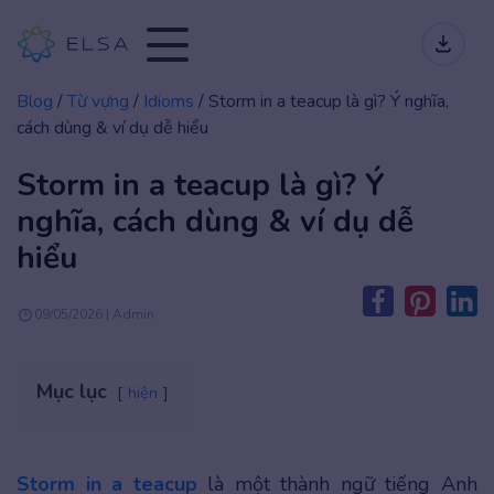
Blog
/
Từ vựng
/
Idioms
/
Storm in a teacup là gì? Ý nghĩa,
cách dùng & ví dụ dễ hiểu
Storm in a teacup là gì? Ý
nghĩa, cách dùng & ví dụ dễ
hiểu
09/05/2026 | Admin
Mục lục
hiện
Storm in a teacup
là một thành ngữ tiếng Anh