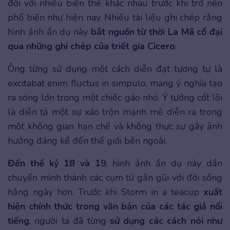
đời với nhiều biến thể khác nhau trước khi trở nên
phổ biến như hiện nay. Nhiều tài liệu ghi chép rằng
hình ảnh ẩn dụ này
bắt nguồn từ thời La Mã cổ đại
qua những ghi chép của triết gia Cicero
.
Ông từng sử dụng một cách diễn đạt tương tự là
excitabat enim fluctus in simpulo, mang ý nghĩa tạo
ra sóng lớn trong một chiếc gáo nhỏ. Ý tưởng cốt lõi
là diễn tả một sự xáo trộn mạnh mẽ diễn ra trong
một không gian hạn chế và không thực sự gây ảnh
hưởng đáng kể đến thế giới bên ngoài.
Đến thế kỷ 18 và 19
, hình ảnh ẩn dụ này dần
chuyển mình thành các cụm từ gần gũi với đời sống
hằng ngày hơn. Trước khi Storm in a teacup
xuất
hiện chính thức trong văn bản của các tác giả nổi
tiếng
, người ta đã từng
sử dụng các cách nói như