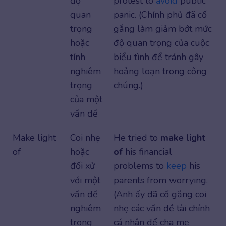
độ
protest to
avoid
public
quan
panic. (Chính phủ đã cố
trọng
gắng làm giảm bớt mức
hoặc
độ quan trọng của cuộc
tính
biểu tình để tránh gây
nghiêm
hoảng loạn trong công
trọng
chúng.)
của một
vấn đề
Make light
Coi nhẹ
He tried to
make light
of
hoặc
of
his financial
đối xử
problems to
keep
his
với một
parents from worrying.
vấn đề
(Anh ấy đã cố gắng coi
nghiêm
nhẹ các vấn đề tài chính
trọng
cá nhân để cha mẹ