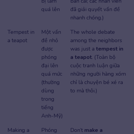
bị làm
bàn cãi; các nhân viên
quá lên
đã giải quyết vấn đề
nhanh chóng.)
Tempest in
Một vấn
The whole debate
a teapot
đề nhỏ
among the neighbors
được
was just a
tempest in
phóng
a teapot
. (Toàn bộ
đại lên
cuộc tranh luận giữa
quá mức
những người hàng xóm
(thường
chỉ là chuyện bé xé ra
dùng
to mà thôi.)
trong
tiếng
Anh-Mỹ)
Making a
Phóng
Don’t
make a