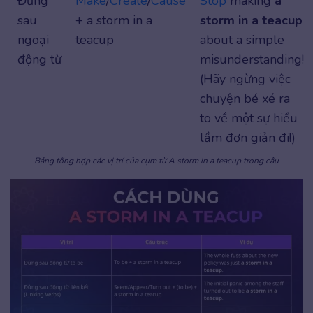
Đứng
Make
/
Create
/
Cause
Stop
making
a
sau
+ a storm in a
storm in a teacup
ngoại
teacup
about a simple
động từ
misunderstanding!
(Hãy ngừng việc
chuyện bé xé ra
to về một sự hiểu
lầm đơn giản đi!)
Bảng tổng hợp các vị trí của cụm từ A storm in a teacup trong câu