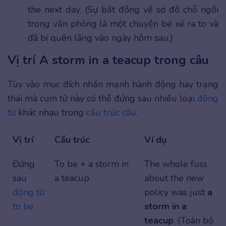
the next day. (Sự bất đồng về sơ đồ chỗ ngồi
trong văn phòng là một chuyện bé xé ra to và
đã bị quên lãng vào ngày hôm sau.)
Vị trí A storm in a teacup trong câu
Tùy vào mục đích nhấn mạnh hành động hay trạng
thái mà cụm từ này có thể đứng sau nhiều loại
động
từ
khác nhau trong
cấu trúc câu
.
Vị trí
Cấu trúc
Ví dụ
Đứng
To be + a storm in
The whole fuss
sau
a teacup
about the new
động từ
policy was just
a
to be
storm in a
teacup
. (Toàn bộ