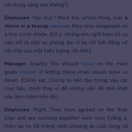
nội dung sáng nay không?)
Employee
: Yes, but I think the whole thing was
a
storm in a teacup
because
they only disagreed on
a tiny icon’s shade. (Có ạ, nhưng em nghĩ toàn bộ sự
việc chỉ là một sự phóng đại vì họ chỉ bất đồng về
sắc thái của một biểu tượng rất nhỏ.)
Manager
: Exactly. We should
focus
on the main
goals
instead of
letting these small issues slow us
down. (Chính xác. Chúng ta nên tập trung vào các
mục tiêu chính thay vì để những vấn đề nhỏ nhặt
này làm chậm tiến độ.)
Employee
: Right. They have agreed on the final
plan and are working together well now. (Vâng ạ.
Hiện tại họ đã thống nhất phương án cuối cùng và