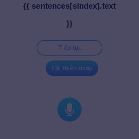
{{ sentences[sIndex].text
}}
Tiếp tục
Cải thiện ngay