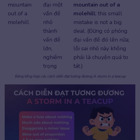
mountain
đại một
mountain out of a
out of a
vấn đề
molehill
; this small
molehill
nhỏ
mistake is not a big
thành
deal. (Đừng có phóng
vấn đề
đại vấn đề đó lên nữa;
lớn,
lỗi sai nhỏ này không
nghiêm
phải là chuyện quá to
trọng
tát.)
Bảng tổng hợp các cách diễn đạt tương đương A storm in a teacup