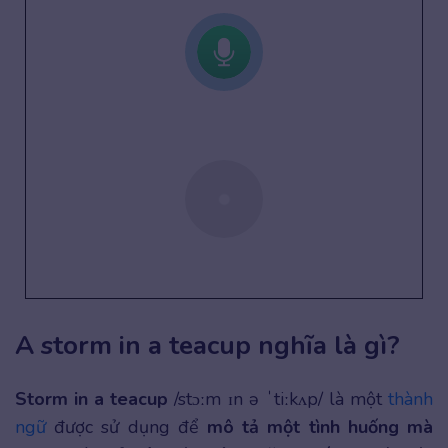
A storm in a teacup nghĩa là gì?
Storm in a teacup
/stɔːm ɪn ə ˈtiːkʌp/ là một
thành
ngữ
được sử dụng để
mô tả một tình huống mà