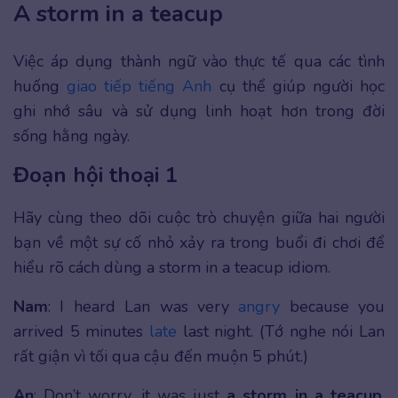
A storm in a teacup
Việc áp dụng thành ngữ vào thực tế qua các tình
huống
giao tiếp tiếng Anh
cụ thể giúp người học
ghi nhớ sâu và sử dụng linh hoạt hơn trong đời
sống hằng ngày.
Đoạn hội thoại 1
Hãy cùng theo dõi cuộc trò chuyện giữa hai người
bạn về một sự cố nhỏ xảy ra trong buổi đi chơi để
hiểu rõ cách dùng a storm in a teacup idiom.
Nam
: I heard Lan was very
angry
because you
arrived 5 minutes
late
last night. (Tớ nghe nói Lan
rất giận vì tối qua cậu đến muộn 5 phút.)
An
: Don’t worry, it was just
a storm in a teacup
.