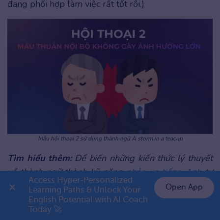
đang phối hợp làm việc rất tốt rồi.)
Mẫu hội thoại 2 sử dụng thành ngữ A storm in a teacup
Tìm hiểu thêm:
Để biến những kiến thức lý thuyết
về thành ngữ thành kỹ năng
phản xạ tiếng Anh
tự
Access Hyper-Personalized 
nhiên, việc luyện tập trong môi trường giao tiếp mô
Open App
Learning Paths & Unlock Your 
phỏng là vô cùng cần thiết. Hãy khám phá ngay các
English Potential with AI Coach 
👉 Premium 1 năm chỉ 799K
Today 🚀
tính năng học tập thông minh tại ELSA Speak để