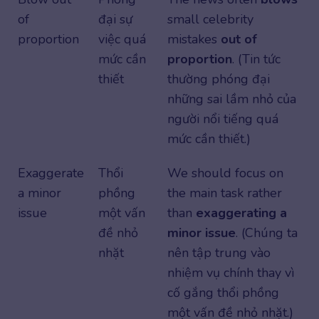
of
đại sự
small celebrity
proportion
việc quá
mistakes
out of
mức cần
proportion
. (Tin tức
thiết
thường phóng đại
những sai lầm nhỏ của
người nổi tiếng quá
mức cần thiết.)
Exaggerate
Thổi
We should focus on
a minor
phồng
the main task rather
issue
một vấn
than
exaggerating a
đề nhỏ
minor issue
. (Chúng ta
nhặt
nên tập trung vào
nhiệm vụ chính thay vì
cố gắng thổi phồng
một vấn đề nhỏ nhặt.)