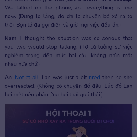
We talked on the phone, and everything is fine
now. (Đừng lo lắng, đó chỉ là chuyện bé xé ra to
thôi. Bọn tớ đã gọi điện và giờ mọi việc đều ổn.)
Nam
: I thought the situation was so serious that
you two would stop talking. (Tớ cứ tưởng sự việc
nghiêm trọng đến mức hai cậu không nhìn mặt
nhau nữa chứ.)
An
:
Not at all
. Lan was just a bit
tired
then, so she
overreacted. (Không có chuyện đó đâu. Lúc đó Lan
hơi mệt nên phản ứng hơi thái quá thôi.)