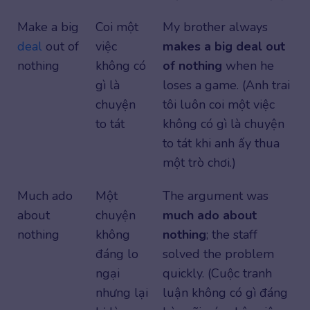
Make a big
Coi một
My brother always
deal
out of
việc
makes a big deal out
nothing
không có
of nothing
when he
gì là
loses a game. (Anh trai
chuyện
tôi luôn coi một việc
to tát
không có gì là chuyện
to tát khi anh ấy thua
một trò chơi.)
Much ado
Một
The argument was
about
chuyện
much ado about
nothing
không
nothing
; the staff
đáng lo
solved the problem
ngại
quickly. (Cuộc tranh
nhưng lại
luận không có gì đáng