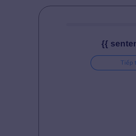
{{ sente
Tiếp 