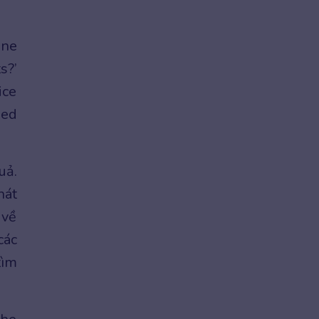
ine
s?’
ice
eed
uả.
hát
 về
các
tìm