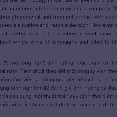
ich the technology influences or even controls 
hidi monitored a telecommunications company. ‘
hrough personal and frequent contact with clien
ssess a situation and reach a decision. However, 
… algorithm that defined when account manag
about which kinds of campaigns and what to of
c độ mà công nghệ ảnh hưởng hoặc thậm chí k
hai năm, Pachidi đã theo dõi một công ty viễn thô
ông làm việc là thông qua việc tiếp xúc cá nhân
dụng kinh nghiệm để đánh giá tình huống và đưa
ắt đầu sử dụng một thuật toán quy định thời điểm 
một số khách hàng nhất định về loại chiến dịch 