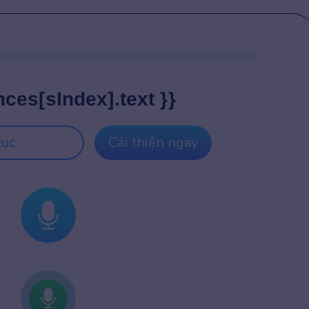
nces[sIndex].text }}
tục
Cải thiện ngay