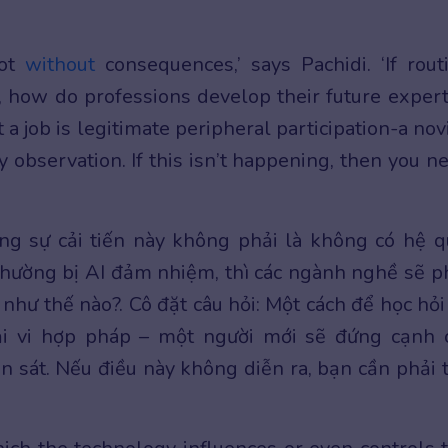
not
without
consequences,’ says Pachidi. ‘If rout
, how do professions develop their future expert
a job is legitimate peripheral participation-a nov
 observation. If this isn’t happening, then you n
g sự cải tiến này không phải là không có hệ q
hường bị AI đảm nhiệm, thì các ngành nghề sẽ p
 như thế nào?. Cô đặt câu hỏi: Một cách để học hỏi
ại vi hợp pháp – một người mới sẽ đứng cạnh 
n sát. Nếu điều này không diễn ra, bạn cần phải 