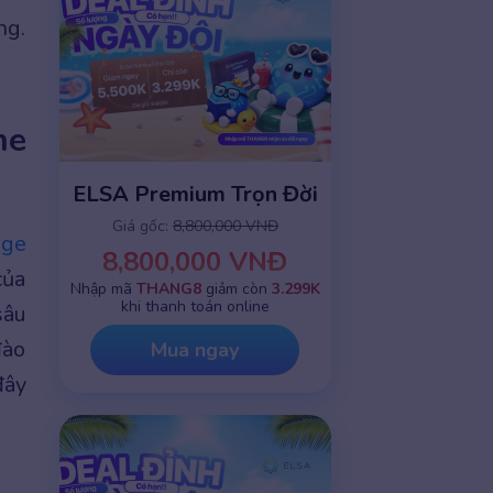
ng.
he
ELSA Premium Trọn Đời
Giá gốc:
8,800,000 VNĐ
dge
8,800,000 VNĐ
của
Nhập mã
THANG8
giảm còn
3.299K
khi thanh toán online
sâu
đào
Mua ngay
đây