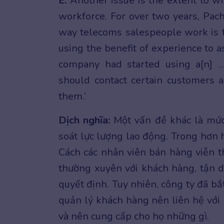
E.
Another issue is the extent to wh
workforce. For over two years, Pac
way telecoms salespeople work is t
using the benefit of experience to a
company had started using a[n] 
should contact certain customers 
them.’
Dịch nghĩa:
Một vấn đề khác là mứ
soát lực lượng lao động. Trong hơn 
Cách các nhân viên bán hàng viễn th
thường xuyên với khách hàng, tận 
quyết định. Tuy nhiên, công ty đã b
quản lý khách hàng nên liên hệ với 
và nên cung cấp cho họ những gì.