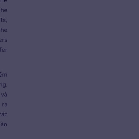
the
The
ts,
the
ers
fer
iểm
ng.
 và
 ra
các
nào