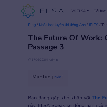
Về ELSA
Gói học
Blog
/
Khóa học luyện thi tiếng Anh
/
IELTS
/
The
The Future Of Work: G
Passage 3
17/05/2026 | Admin
Mục lục
hiện
Bạn đang gặp khó khăn với
The Fu
này, ELSA Speak sẽ đồng hành cùng b