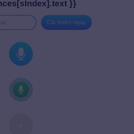
nces[sIndex].text }}
tục
Cải thiện ngay