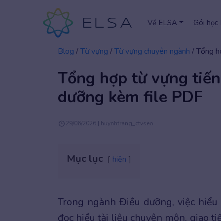
Về ELSA
Gói học
Blog
/
Từ vựng
/
Từ vựng chuyên ngành
/
Tổng h
Tổng hợp từ vựng tiế
dưỡng kèm file PDF
29/06/2026 | huynhtrang_ctvseo
Mục lục
hiện
Trong ngành Điều dưỡng, việc hiểu
đọc hiểu tài liệu chuyên môn, giao 