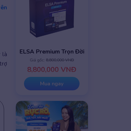
yên
ELSA Premium Trọn Đời
 là
Giá gốc:
8,800,000 VNĐ
trợ
8,800,000 VNĐ
Mua ngay