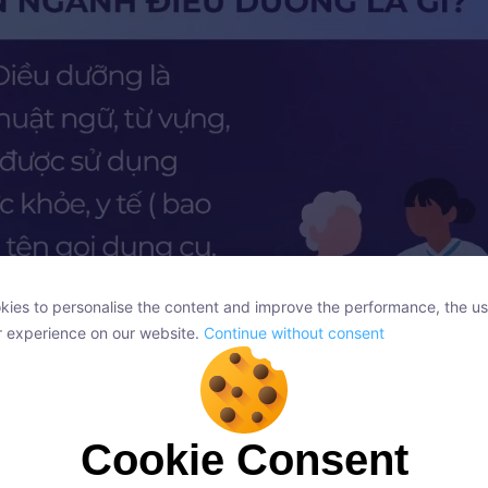
ies to personalise the content and improve the performance, the us
ies to personalise the content and improve the performance, the us
r experience on our website.
Continue without consent
r experience on our website.
Continue without consent
Cookie Consent
Cookie Consent
ên ngành Điều dưỡng được gọi là Nursing
onsent, we and our partners use cookies or similar technologies to s