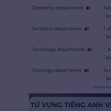
Obstetrics department
/əb
🔊
ˈpɑ
Geriatrics department
/ˌd
🔊
ˈpɑ
Cardiology department
/ˌk
🔊
ˈpɑ
Oncology department
/ɑː
🔊
ˈpɑ
Bảng từ vựng 