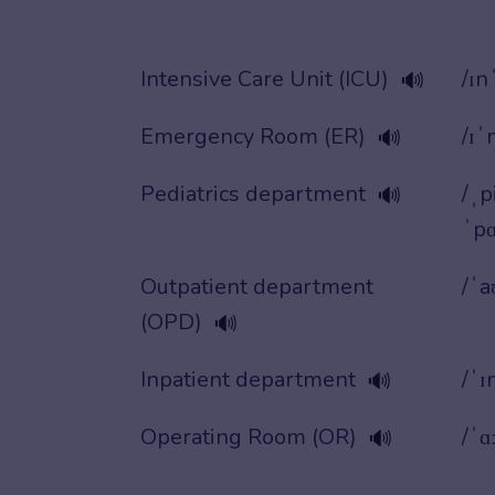
Intensive Care Unit (ICU)
/ɪn
🔊
Emergency Room (ER)
/ɪˈ
🔊
Pediatrics department
/ˌp
🔊
ˈpɑ
Outpatient department
/ˈa
(OPD)
🔊
Inpatient department
/ˈɪ
🔊
Operating Room (OR)
/ˈɑ
🔊