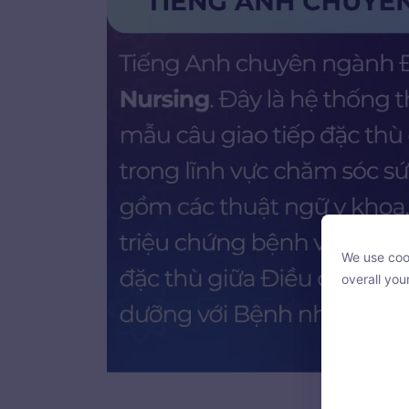
We use cook
We use cook
overall you
overall you
Tiếng Anh chuy
With your c