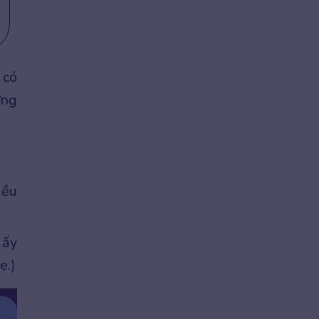
 có
ững
iều
 ấy
e.)