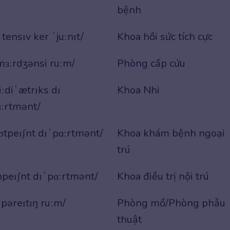
bệnh
ˈtensɪv ker ˈjuːnɪt/
Khoa hồi sức tích cực
mɜːrdʒənsi ruːm/
Phòng cấp cứu
iːdiˈætrɪks dɪ
Khoa Nhi
ːrtmənt/
ʊtpeɪʃnt dɪˈpɑːrtmənt/
Khoa khám bệnh ngoại
trú
npeɪʃnt dɪˈpɑːrtmənt/
Khoa điều trị nội trú
ːpəreɪtɪŋ ruːm/
Phòng mổ/Phòng phẫu
thuật