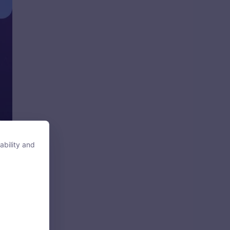
ability and
ability and
tore, access