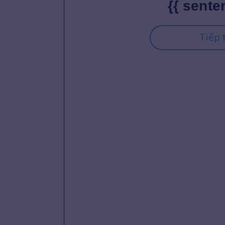
{{ sente
Tiếp 