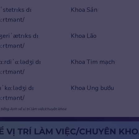
ˈstetrɪks dɪ
Khoa Sản
ːrtmənt/
ʒeriˈætrɪks dɪ
Khoa Lão
ːrtmənt/
ɑːrdiˈɑːlədʒi dɪ
Khoa Tim mạch
ːrtmənt/
nˈkɑːlədʒi dɪ
Khoa Ung bướu
ːrtmənt/
tiếng Anh về vị trí làm việc/chuyên khoa