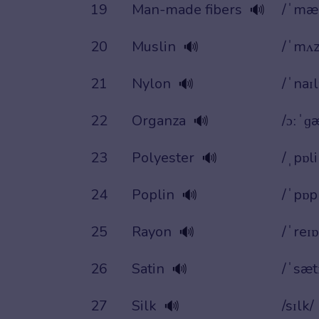
19
Man-made fibers
/ˈmæn
🔊
20
Muslin
/ˈmʌz
🔊
21
Nylon
/ˈnaɪ
🔊
22
Organza
/ɔːˈɡ
🔊
23
Polyester
/ˌpɒli
🔊
24
Poplin
/ˈpɒp
🔊
25
Rayon
/ˈreɪɒ
🔊
26
Satin
/ˈsæt
🔊
27
Silk
/sɪlk/
🔊