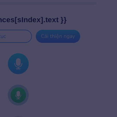
nces[sIndex].text }}
tục
Cải thiện ngay