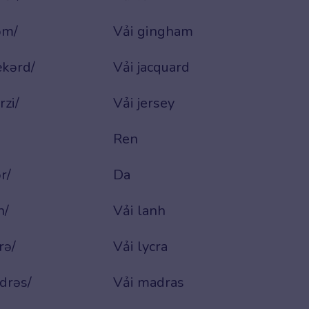
əm/
Vải gingham
kərd/
Vải jacquard
rzi/
Vải jersey
Ren
r/
Da
n/
Vải lanh
rə/
Vải lycra
drəs/
Vải madras