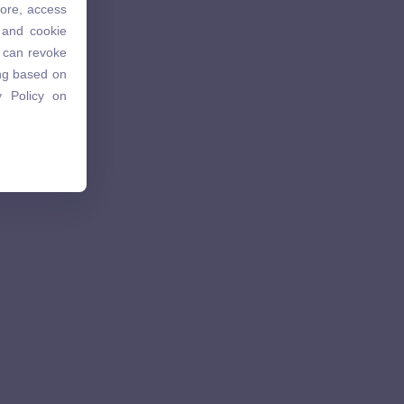
tore, access
 and cookie
 and cookie
u can revoke
u can revoke
ing based on
ing based on
 Policy on
 Policy on