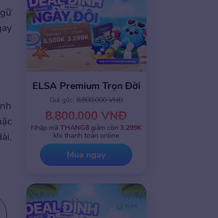
ngữ
gay
ELSA Premium Trọn Đời
Giá gốc:
8,800,000 VNĐ
inh
8,800,000 VNĐ
mặc
Nhập mã
THANG8
giảm còn
3.299K
ài,
khi thanh toán online
Mua ngay