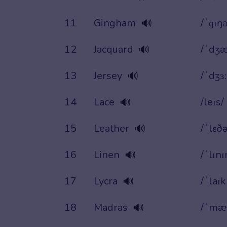
11
Gingham
/ˈɡɪŋ
🔊
12
Jacquard
/ˈdʒæ
🔊
13
Jersey
/ˈdʒɜː
🔊
14
Lace
/leɪs/
🔊
15
Leather
/ˈlɛðə
🔊
16
Linen
/ˈlɪnɪ
🔊
17
Lycra
/ˈlaɪk
🔊
18
Madras
/ˈmæ
🔊