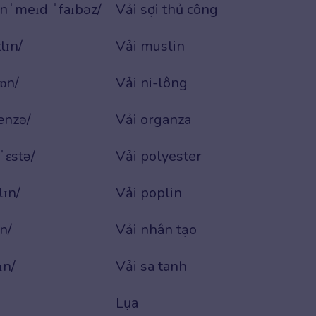
ˈmeɪd ˈfaɪbəz/
Vải sợi thủ công
lɪn/
Vải muslin
lɒn/
Vải ni-lông
ænzə/
Vải organza
ˈɛstə/
Vải polyester
lɪn/
Vải poplin
n/
Vải nhân tạo
ɪn/
Vải sa tanh
Lụa