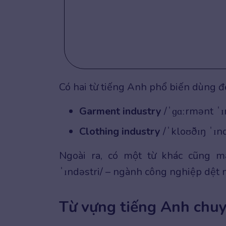
Có hai từ tiếng Anh phổ biến dùng 
Garment industry
/ˈɡɑːrmənt ˈɪ
Clothing industry
/ˈkloʊðɪŋ ˈɪn
Ngoài ra, có một từ khác cũng m
ˈɪndəstri/ – ngành công nghiệp dệt 
Từ vựng tiếng Anh chu