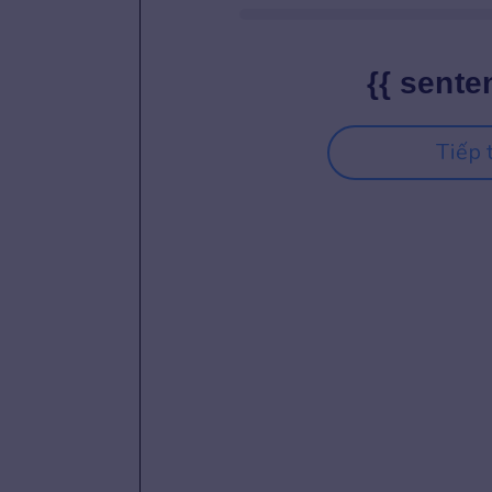
{{ sente
Tiếp 