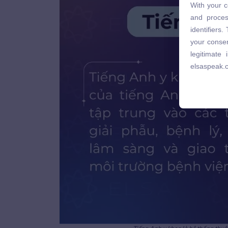
With your c
and proces
and proces
identifiers
identifiers
your consen
your consen
legitimate
legitimate
elsaspeak.
elsaspeak.