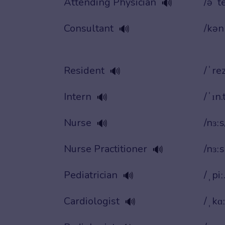
Attending Physician
/əˈte
🔊
Consultant
/kən
🔊
Resident
/ˈrez
🔊
Intern
/ˈɪn.
🔊
Nurse
/nɜːs
🔊
Nurse Practitioner
/nɜː
🔊
Pediatrician
/ˌpiː
🔊
Cardiologist
/ˌkɑː
🔊