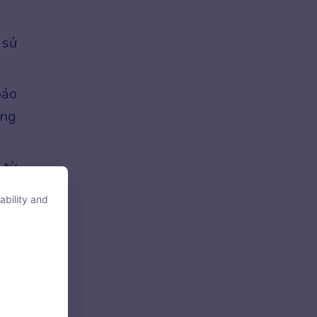
 sử
bảo
ăng
 từ
phụ
ability and
ability and
 tế
dẫn
tore, access