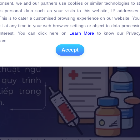
onsent, we and our partners use cookies or similar technologies to s
s personal data such as your visits to this website, IP addresses
s personal data such as your visits to this website, IP addresses
. This is to cater a customised browsing experience on our website. Yo
. This is to cater a customised browsing experience on our website. Yo
t at any time in your web browser settings or object to data process
t at any time in your web browser settings or object to data process
 interest. You can click here on
Learn More
to know our Privacy
 interest. You can click here on
Learn More
to know our Privacy
com
com
Accept
Accept