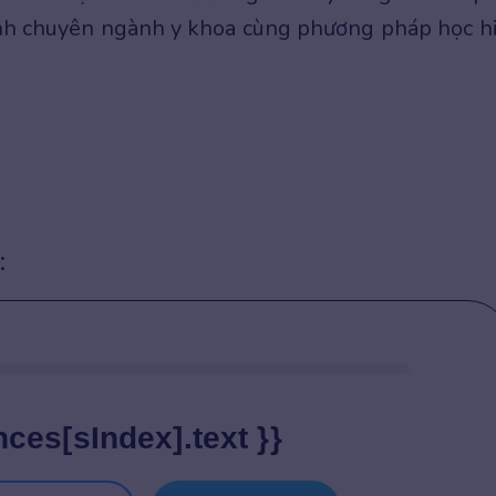
nh chuyên ngành y khoa cùng phương pháp học h
:
nces[sIndex].text }}