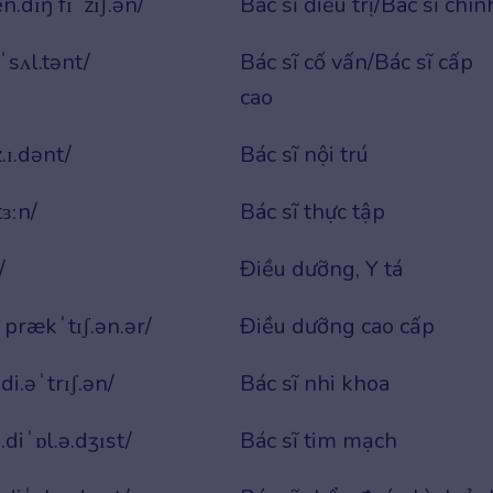
n.dɪŋ fɪˈzɪʃ.ən/
Bác sĩ điều trị/Bác sĩ chín
ˈsʌl.tənt/
Bác sĩ cố vấn/Bác sĩ cấp
cao
.ɪ.dənt/
Bác sĩ nội trú
tɜːn/
Bác sĩ thực tập
/
Điều dưỡng, Y tá
s prækˈtɪʃ.ən.ər/
Điều dưỡng cao cấp
.di.əˈtrɪʃ.ən/
Bác sĩ nhi khoa
.diˈɒl.ə.dʒɪst/
Bác sĩ tim mạch