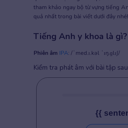
tham khảo ngay bộ từ vựng tiếng A
quả nhất trong bài viết dưới đây nhé!
Tiếng Anh y khoa là gì?
Phiên âm
IPA
: /ˈmed.ɪ.kəl ˈɪŋ.ɡlɪʃ/
Kiểm tra phát âm với bài tập sau
{{ sente