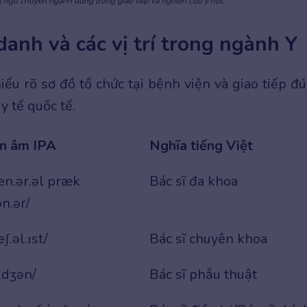
t ngữ chuyên ngành dùng trong giao tiếp và nghiên cứu y học
anh và các vị trí trong ngành Y
u rõ sơ đồ tổ chức tại bệnh viện và giao tiếp đ
y tế quốc tế.
n âm IPA
Nghĩa tiếng Việt
en.ər.əl præk
Bác sĩ đa khoa
ən.ər/
ʃ.əl.ɪst/
Bác sĩ chuyên khoa
ː.dʒən/
Bác sĩ phẫu thuật