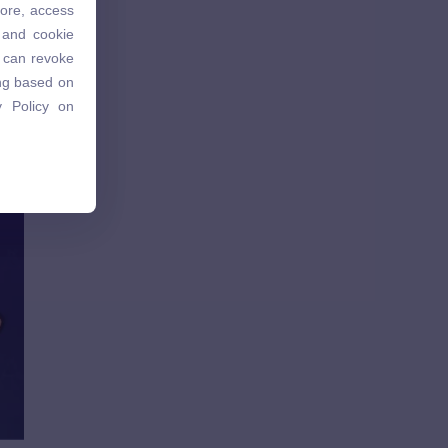
tore, access
 and cookie
 and cookie
u can revoke
u can revoke
ing based on
ing based on
 Policy on
 Policy on