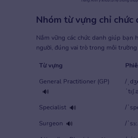
Tiếng Anh y khoa là hệ thống thuậ
Nhóm từ vựng chỉ chức d
Nắm vững các chức danh giúp bạn hiể
người, đúng vai trò trong môi trường 
Từ vựng
Phiê
General Practitioner (GP)
/ˌdʒ
ˈtɪʃ.
🔊
Specialist
/ˈspe
🔊
Surgeon
/ˈsɜ
🔊