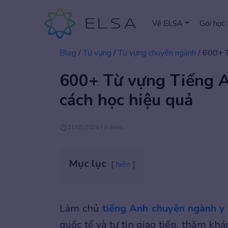
Về ELSA
Gói học
Blog
/
Từ vựng
/
Từ vựng chuyên ngành
/
600+ T
600+ Từ vựng Tiếng A
cách học hiệu quả
11/05/2026 | Admin
Mục lục
hiện
Làm chủ
tiếng Anh chuyên ngành y
quốc tế và tự tin giao tiếp, thăm 