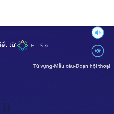
iết từ
Từ vựng
-
Mẫu câu
-
Đoạn hội thoại
 }}