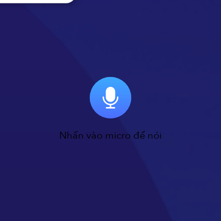
Nhấn vào micro để nói