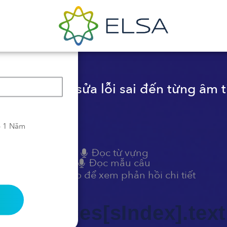
h năng chỉnh sửa lỗi sai đến từng âm t
o 1 Năm
Đọc từ vựng
Đọc mẫu câu
Bấm vào để xem phản hồi chi tiết
 sentences[sIndex].text