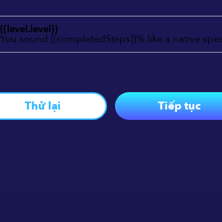
{{level.level}}
You sound {{completedSteps}}% like a native spe
Thử lại
Tiếp tục