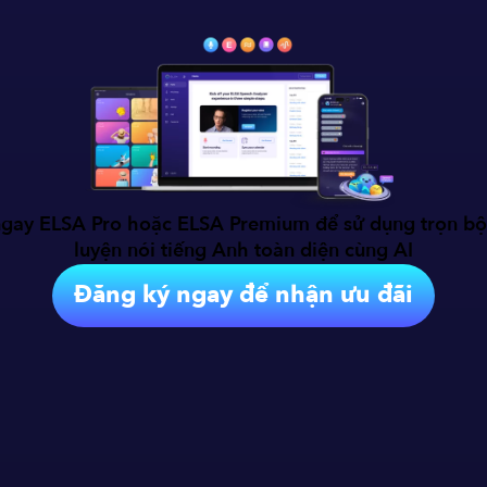
gay ELSA Pro hoặc ELSA Premium để sử dụng trọn bộ
luyện nói tiếng Anh toàn diện cùng AI
Đăng ký ngay để nhận ưu đãi