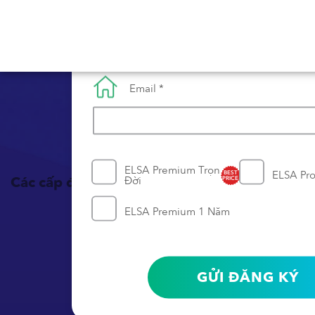
Số điện thoại *
Email *
Trải nghiệm tín
ELSA Premium Trọn
ELSA Pr
BEST
Các cấp độ phát âm
Đời
PRICE
ELSA Premium 1 Năm
GỬI ĐĂNG KÝ
{{