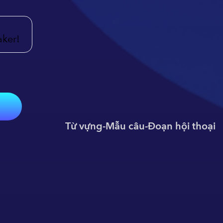
aker!
Từ vựng
-
Mẫu câu
-
Đoạn hội thoại