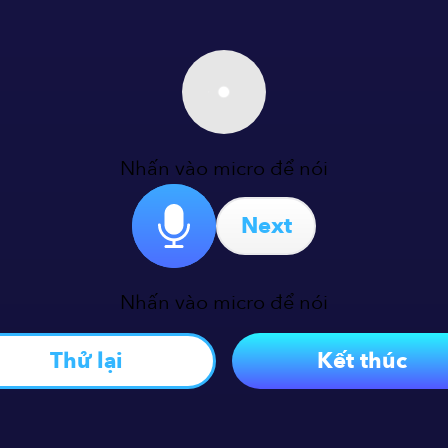
Nhấn vào micro để nói
Next
Nhấn vào micro để nói
Thử lại
Kết thúc