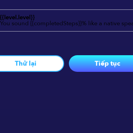
{{level.level}}
You sound {{completedSteps}}% like a native spe
Thử lại
Tiếp tục