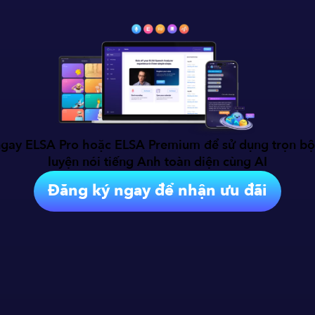
gay ELSA Pro hoặc ELSA Premium để sử dụng trọn bộ
luyện nói tiếng Anh toàn diện cùng AI
Đăng ký ngay để nhận ưu đãi