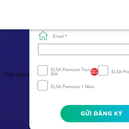
Số điện thoại *
Email *
Trải nghiệm tín
ELSA Premium Trọn
ELSA Pr
BEST
Các cấp độ phát âm
Đời
PRICE
ELSA Premium 1 Năm
GỬI ĐĂNG KÝ
{{