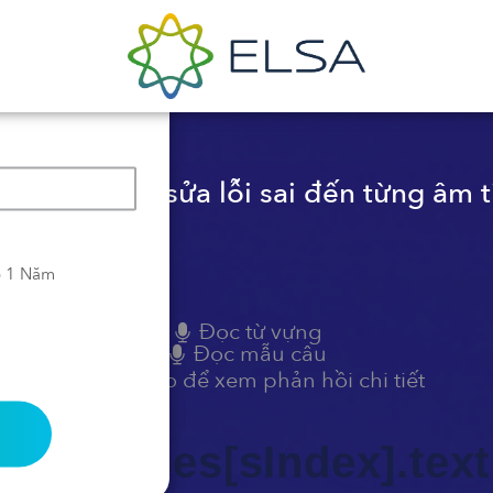
h năng chỉnh sửa lỗi sai đến từng âm t
o 1 Năm
Đọc từ vựng
Đọc mẫu câu
Bấm vào để xem phản hồi chi tiết
 sentences[sIndex].text