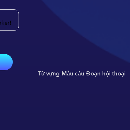
aker!
Từ vựng
-
Mẫu câu
-
Đoạn hội thoại