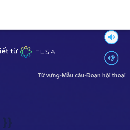
iết từ
Từ vựng
-
Mẫu câu
-
Đoạn hội thoại
 }}