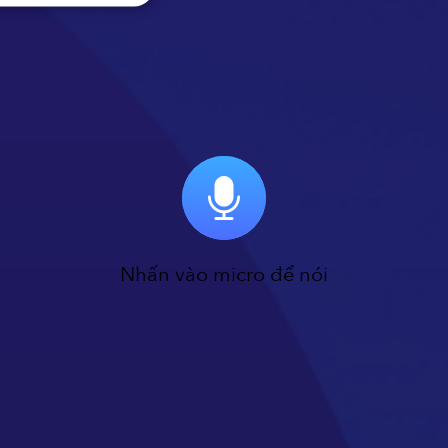
Nhấn vào micro để nói