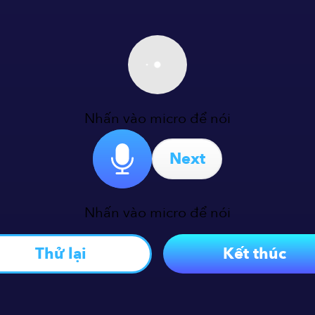
Nhấn vào micro để nói
Next
Nhấn vào micro để nói
Thử lại
Kết thúc