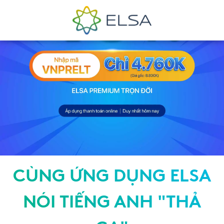
CÙNG ỨNG DỤNG ELSA
NÓI TIẾNG ANH "THẢ