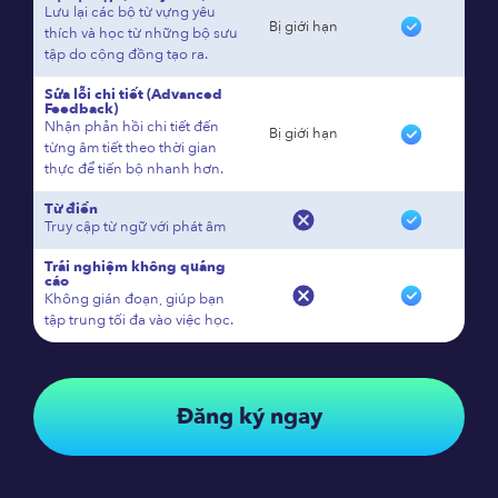
Lưu lại các bộ từ vựng yêu
Bị giới hạn
thích và học từ những bộ sưu
tập do cộng đồng tạo ra.
Sửa lỗi chi tiết (Advanced
Feedback)
Nhận phản hồi chi tiết đến
Bị giới hạn
từng âm tiết theo thời gian
thực để tiến bộ nhanh hơn.
Từ điển
Truy cập từ ngữ với phát âm
Trải nghiệm không quảng
cáo
Không gián đoạn, giúp bạn
tập trung tối đa vào việc học.
Đăng ký ngay