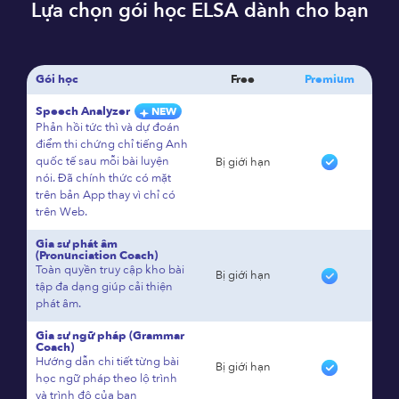
Lựa chọn gói học ELSA dành cho bạn
Gói học
Free
Premium
Speech Analyzer
NEW
Phản hồi tức thì và dự đoán
điểm thi chứng chỉ tiếng Anh
quốc tế sau mỗi bài luyện
Bị giới hạn
nói. Đã chính thức có mặt
trên bản App thay vì chỉ có
trên Web.
Gia sư phát âm
(Pronunciation Coach)
Toàn quyền truy cập kho bài
Bị giới hạn
tập đa dạng giúp cải thiện
phát âm.
Gia sư ngữ pháp (Grammar
Coach)
Hướng dẫn chi tiết từng bài
Bị giới hạn
học ngữ pháp theo lộ trình
và trình độ của bạn