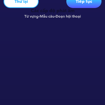
Thử lại
Tiếp tục
Các cấp độ phát âm
Từ vựng
-
Mẫu câu
-
Đoạn hội thoại