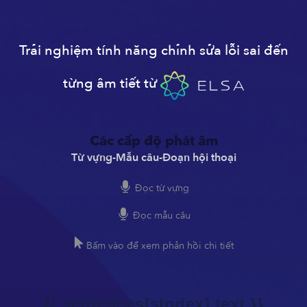
Trải nghiệm tính năng chỉnh sửa lỗi sai đến
từng âm tiết từ
Các cấp độ phát âm
Từ vựng
-
Mẫu câu
-
Đoạn hội thoại
Đọc từ vựng
Đọc mẫu câu
Bấm vào để xem phản hồi chi tiết
{{ sentences[sIndex].text }}