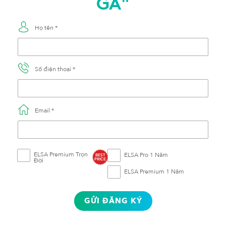
GA"
Họ tên *
Số điện thoại *
Email *
ELSA Premium Trọn
ELSA Pro 1 Năm
BEST
Đời
PRICE
ELSA Premium 1 Năm
GỬI ĐĂNG KÝ