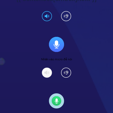
Nhấn vào micro để nói