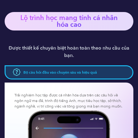
Lộ trình học mang tính 
cá nhân
hóa
 cao
Được thiết kế chuyên biệt hoàn toàn theo nhu cầu của
bạn.
Bộ câu hỏi đầu vào chuyên sâu và hiệu quả
Trải nghiệm học tập được cá nhân hóa dựa trên các câu hỏi về
ngôn ngữ mẹ đẻ, trình độ tiếng Anh, mục tiêu học tập, sở thích,
ngành nghề, vị trí công việc và tông giọng mà bạn mong muốn.