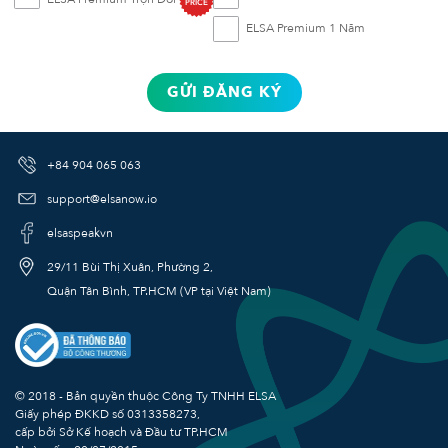
PRICE
ELSA Premium 1 Năm
GỬI ĐĂNG KÝ
+84 904 065 063
support@elsanow.io
elsaspeakvn
29/11 Bùi Thị Xuân, Phường 2,
Quận Tân Bình, TP.HCM (VP tại Việt Nam)
© 2018 - Bản quyền thuộc Công Ty TNHH ELSA
Giấy phép ĐKKD số
0313358273
,
cấp bởi Sở Kế hoạch và Đầu tư TP.HCM