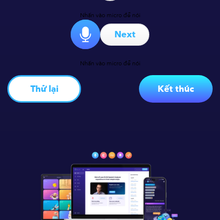
Nhấn vào micro để nói
Next
Nhấn vào micro để nói
Thử lại
Kết thúc