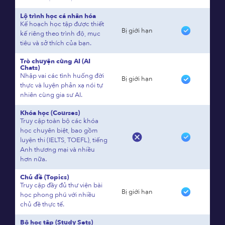
Lộ trình học cá nhân hóa
Kế hoạch học tập được thiết
Bị giới hạn
kế riêng theo trình độ, mục
tiêu và sở thích của bạn.
Trò chuyện cùng AI (AI
Chats)
Nhập vai các tình huống đời
Bị giới hạn
thực và luyện phản xạ nói tự
nhiên cùng gia sư AI.
Khóa học (Courses)
Truy cập toàn bộ các khóa
học chuyên biệt, bao gồm
luyện thi (IELTS, TOEFL), tiếng
Anh thương mại và nhiều
hơn nữa.
Chủ đề (Topics)
Truy cập đầy đủ thư viện bài
Bị giới hạn
học phong phú với nhiều
chủ đề thực tế.
Bộ học tập (Study Sets)