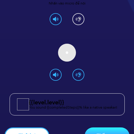
Nhấn vào micro để nói
{{level.level}}
You sound {{completedSteps}}% like a native speaker!