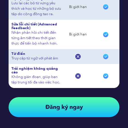
Lưu lại các bộ từ vựng yêu
Bị giới hạn
thích và học từ những bộ sưu
tập do cộng đồng tạo ra.
Sửa lỗi chi tiết (Advanced
Feedback)
Nhận phản hồi chi tiết đến
Bị giới hạn
từng âm tiết theo thời gian
thực để tiến bộ nhanh hơn.
Từ điển
Truy cập từ ngữ với phát âm
Trải nghiệm không quảng
cáo
Không gián đoạn, giúp bạn
tập trung tối đa vào việc học.
Đăng ký ngay