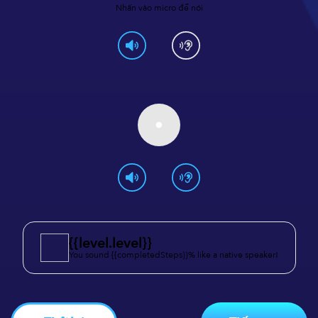
Nhấn vào micro để nói
{{level.level}}
You sound {{completedSteps}}% like a native speaker!