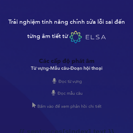
Trải nghiệm tính năng chỉnh sửa lỗi sai đến
từng âm tiết từ
Các cấp độ phát âm
Từ vựng
-
Mẫu câu
-
Đoạn hội thoại
Đọc từ vựng
Đọc mẫu câu
Bấm vào để xem phản hồi chi tiết
{{ sentences[sIndex].text }}