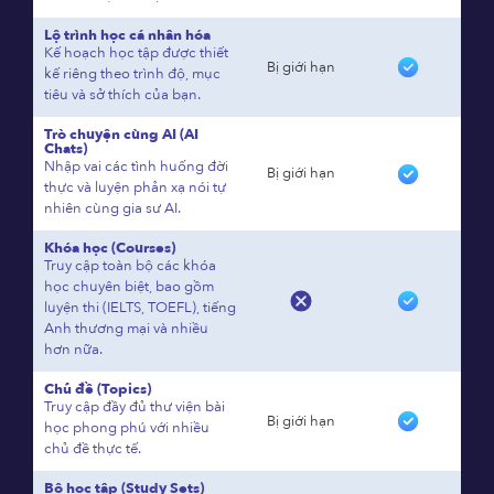
Lộ trình học cá nhân hóa
Kế hoạch học tập được thiết
Bị giới hạn
kế riêng theo trình độ, mục
tiêu và sở thích của bạn.
Trò chuyện cùng AI (AI
Chats)
Nhập vai các tình huống đời
Bị giới hạn
thực và luyện phản xạ nói tự
nhiên cùng gia sư AI.
Khóa học (Courses)
Truy cập toàn bộ các khóa
học chuyên biệt, bao gồm
luyện thi (IELTS, TOEFL), tiếng
Anh thương mại và nhiều
hơn nữa.
Chủ đề (Topics)
Truy cập đầy đủ thư viện bài
Bị giới hạn
học phong phú với nhiều
chủ đề thực tế.
Bộ học tập (Study Sets)