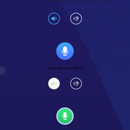
Nhấn vào micro để nói