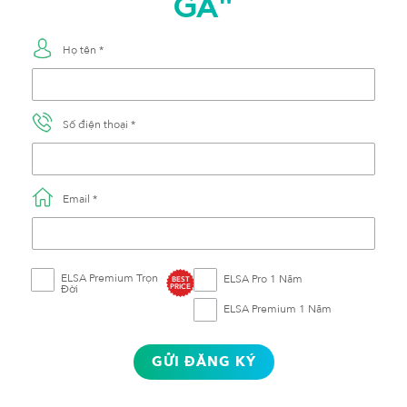
GA"
Họ tên *
Số điện thoại *
Email *
ELSA Premium Trọn
ELSA Pro 1 Năm
BEST
Đời
PRICE
ELSA Premium 1 Năm
GỬI ĐĂNG KÝ