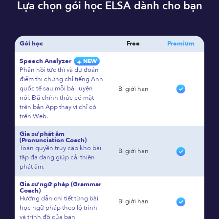
Lựa chọn gói học ELSA dành cho bạn
Gói học
Free
Premium
Speech Analyzer
NEW
Phản hồi tức thì và dự đoán
điểm thi chứng chỉ tiếng Anh
quốc tế sau mỗi bài luyện
Bị giới hạn
nói. Đã chính thức có mặt
trên bản App thay vì chỉ có
trên Web.
Gia sư phát âm
(Pronunciation Coach)
Toàn quyền truy cập kho bài
Bị giới hạn
tập đa dạng giúp cải thiện
phát âm.
Gia sư ngữ pháp (Grammar
Coach)
Hướng dẫn chi tiết từng bài
Bị giới hạn
học ngữ pháp theo lộ trình
và trình độ của bạn