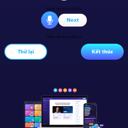
Nhấn vào micro để nói
Next
Nhấn vào micro để nói
Thử lại
Kết thúc