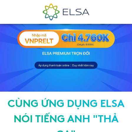
CÙNG ỨNG DỤNG ELSA
NÓI TIẾNG ANH "THẢ