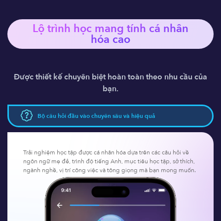
Lộ trình học mang tính 
cá nhân
hóa
 cao
Được thiết kế chuyên biệt hoàn toàn theo nhu cầu của
bạn.
Bộ câu hỏi đầu vào chuyên sâu và hiệu quả
Trải nghiệm học tập được cá nhân hóa dựa trên các câu hỏi về
ngôn ngữ mẹ đẻ, trình độ tiếng Anh, mục tiêu học tập, sở thích,
ngành nghề, vị trí công việc và tông giọng mà bạn mong muốn.