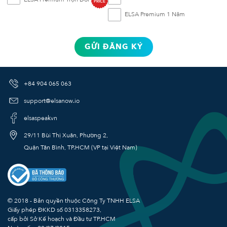
PRICE
ELSA Premium 1 Năm
GỬI ĐĂNG KÝ
+84 904 065 063
support@elsanow.io
elsaspeakvn
29/11 Bùi Thị Xuân, Phường 2,
Quận Tân Bình, TP.HCM (VP tại Việt Nam)
© 2018 - Bản quyền thuộc Công Ty TNHH ELSA
Giấy phép ĐKKD số
0313358273
,
cấp bởi Sở Kế hoạch và Đầu tư TP.HCM