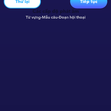
Thử lại
Tiếp tục
Các cấp độ phát âm
Từ vựng
-
Mẫu câu
-
Đoạn hội thoại