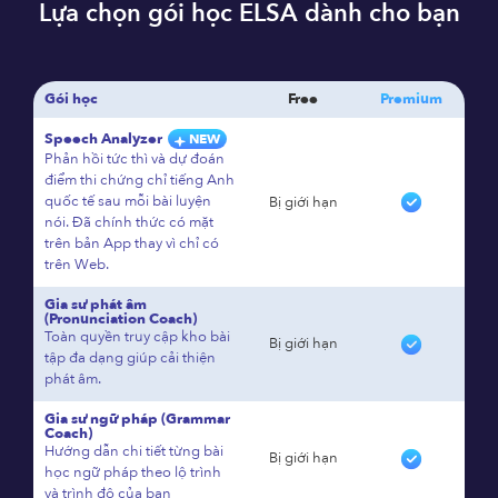
Lựa chọn gói học ELSA dành cho bạn
Gói học
Free
Premium
Speech Analyzer
NEW
Phản hồi tức thì và dự đoán
điểm thi chứng chỉ tiếng Anh
quốc tế sau mỗi bài luyện
Bị giới hạn
nói. Đã chính thức có mặt
trên bản App thay vì chỉ có
trên Web.
Gia sư phát âm
(Pronunciation Coach)
Toàn quyền truy cập kho bài
Bị giới hạn
tập đa dạng giúp cải thiện
phát âm.
Gia sư ngữ pháp (Grammar
Coach)
Hướng dẫn chi tiết từng bài
Bị giới hạn
học ngữ pháp theo lộ trình
và trình độ của bạn