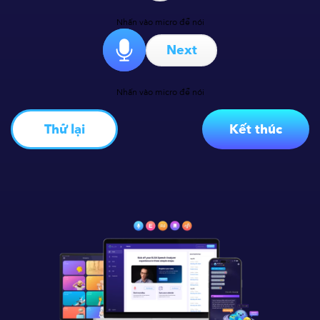
Nhấn vào micro để nói
Next
Nhấn vào micro để nói
Thử lại
Kết thúc