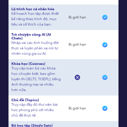
Lộ trình học cá nhân hóa
Kế hoạch học tập được thiết
Bị giới hạn
kế riêng theo trình độ, mục
tiêu và sở thích của bạn.
Trò chuyện cùng AI (AI
Chats)
Nhập vai các tình huống đời
Bị giới hạn
thực và luyện phản xạ nói tự
nhiên cùng gia sư AI.
Khóa học (Courses)
Truy cập toàn bộ các khóa
học chuyên biệt, bao gồm
luyện thi (IELTS, TOEFL), tiếng
Anh thương mại và nhiều
hơn nữa.
Chủ đề (Topics)
Truy cập đầy đủ thư viện bài
Bị giới hạn
học phong phú với nhiều
chủ đề thực tế.
Bộ học tập (Study Sets)