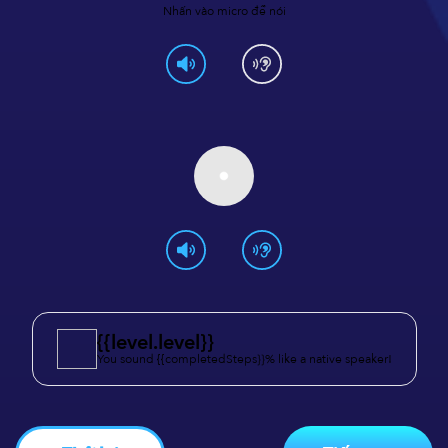
Nhấn vào micro để nói
{{level.level}}
You sound {{completedSteps}}% like a native speaker!