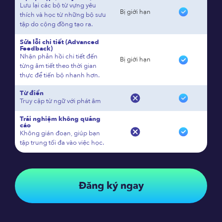
Lưu lại các bộ từ vựng yêu
Bị giới hạn
thích và học từ những bộ sưu
tập do cộng đồng tạo ra.
Sửa lỗi chi tiết (Advanced
Feedback)
Nhận phản hồi chi tiết đến
Bị giới hạn
từng âm tiết theo thời gian
thực để tiến bộ nhanh hơn.
Từ điển
Truy cập từ ngữ với phát âm
Trải nghiệm không quảng
cáo
Không gián đoạn, giúp bạn
tập trung tối đa vào việc học.
Đăng ký ngay