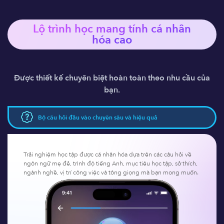
Lộ trình học mang tính 
cá nhân
hóa
 cao
Được thiết kế chuyên biệt hoàn toàn theo nhu cầu của
bạn.
Bộ câu hỏi đầu vào chuyên sâu và hiệu quả
Trải nghiệm học tập được cá nhân hóa dựa trên các câu hỏi về
ngôn ngữ mẹ đẻ, trình độ tiếng Anh, mục tiêu học tập, sở thích,
ngành nghề, vị trí công việc và tông giọng mà bạn mong muốn.