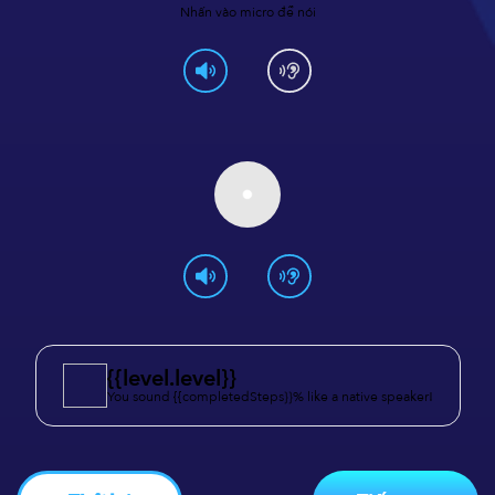
Nhấn vào micro để nói
{{level.level}}
You sound {{completedSteps}}% like a native speaker!