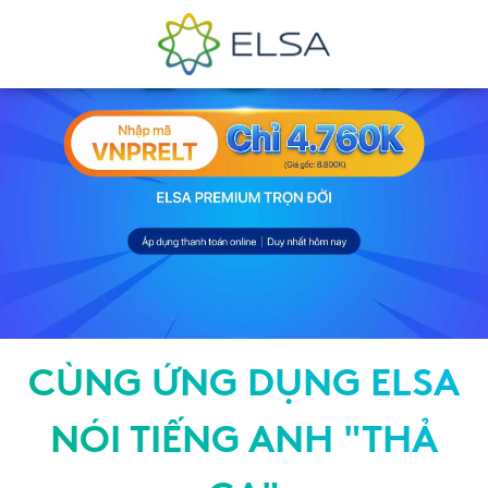
CÙNG ỨNG DỤNG ELSA
NÓI TIẾNG ANH "THẢ