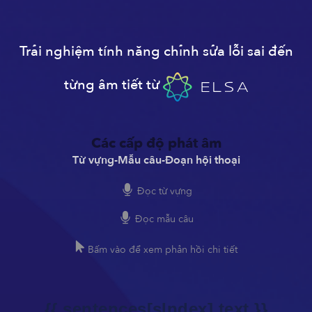
Trải nghiệm tính năng chỉnh sửa lỗi sai đến
từng âm tiết từ
Các cấp độ phát âm
Từ vựng
-
Mẫu câu
-
Đoạn hội thoại
Đọc từ vựng
Đọc mẫu câu
Bấm vào để xem phản hồi chi tiết
{{ sentences[sIndex].text }}