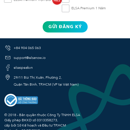
PRICE
ELSA Premium 1 Năm
GỬI ĐĂNG KÝ
+84 904 065 063
support@elsanow.io
elsaspeakvn
29/11 Bùi Thị Xuân, Phường 2,
Quận Tân Bình, TP.HCM (VP tại Việt Nam)
© 2018 - Bản quyền thuộc Công Ty TNHH ELSA
Giấy phép ĐKKD số
0313358273
,
cấp bởi Sở Kế hoạch và Đầu tư TP.HCM