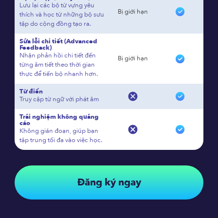
Lưu lại các bộ từ vựng yêu
Bị giới hạn
thích và học từ những bộ sưu
tập do cộng đồng tạo ra.
Sửa lỗi chi tiết (Advanced
Feedback)
Nhận phản hồi chi tiết đến
Bị giới hạn
từng âm tiết theo thời gian
thực để tiến bộ nhanh hơn.
Từ điển
Truy cập từ ngữ với phát âm
Trải nghiệm không quảng
cáo
Không gián đoạn, giúp bạn
tập trung tối đa vào việc học.
Đăng ký ngay