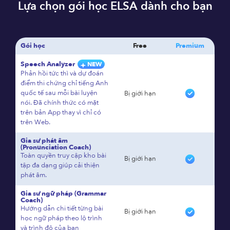
Lựa chọn gói học ELSA dành cho bạn
Gói học
Free
Premium
Speech Analyzer
NEW
Phản hồi tức thì và dự đoán
điểm thi chứng chỉ tiếng Anh
quốc tế sau mỗi bài luyện
Bị giới hạn
nói. Đã chính thức có mặt
trên bản App thay vì chỉ có
trên Web.
Gia sư phát âm
(Pronunciation Coach)
Toàn quyền truy cập kho bài
Bị giới hạn
tập đa dạng giúp cải thiện
phát âm.
Gia sư ngữ pháp (Grammar
Coach)
Hướng dẫn chi tiết từng bài
Bị giới hạn
học ngữ pháp theo lộ trình
và trình độ của bạn