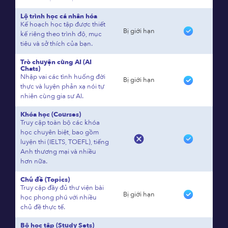
Lộ trình học cá nhân hóa
Kế hoạch học tập được thiết
Bị giới hạn
kế riêng theo trình độ, mục
tiêu và sở thích của bạn.
Trò chuyện cùng AI (AI
Chats)
Nhập vai các tình huống đời
Bị giới hạn
thực và luyện phản xạ nói tự
nhiên cùng gia sư AI.
Khóa học (Courses)
Truy cập toàn bộ các khóa
học chuyên biệt, bao gồm
luyện thi (IELTS, TOEFL), tiếng
Anh thương mại và nhiều
hơn nữa.
Chủ đề (Topics)
Truy cập đầy đủ thư viện bài
Bị giới hạn
học phong phú với nhiều
chủ đề thực tế.
Bộ học tập (Study Sets)