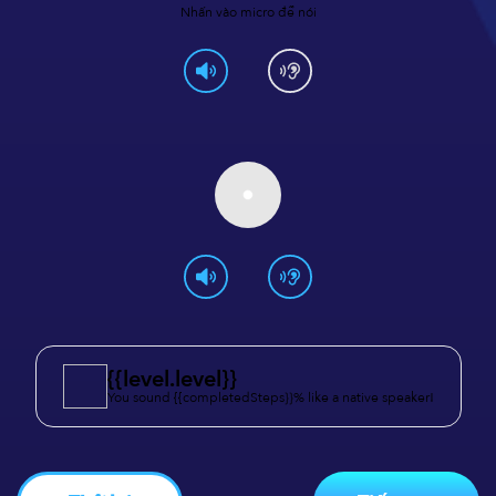
Nhấn vào micro để nói
{{level.level}}
You sound {{completedSteps}}% like a native speaker!