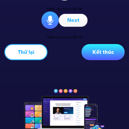
Nhấn vào micro để nói
Next
Nhấn vào micro để nói
Thử lại
Kết thúc