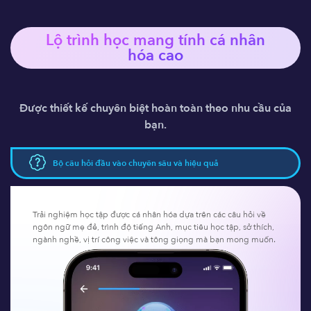
Lộ trình học mang tính 
cá nhân
hóa
 cao
Được thiết kế chuyên biệt hoàn toàn theo nhu cầu của
bạn.
Bộ câu hỏi đầu vào chuyên sâu và hiệu quả
Trải nghiệm học tập được cá nhân hóa dựa trên các câu hỏi về
ngôn ngữ mẹ đẻ, trình độ tiếng Anh, mục tiêu học tập, sở thích,
ngành nghề, vị trí công việc và tông giọng mà bạn mong muốn.