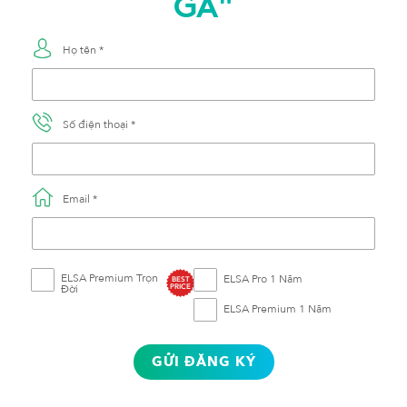
GA"
Họ tên *
Số điện thoại *
Email *
ELSA Premium Trọn
ELSA Pro 1 Năm
BEST
Đời
PRICE
ELSA Premium 1 Năm
GỬI ĐĂNG KÝ