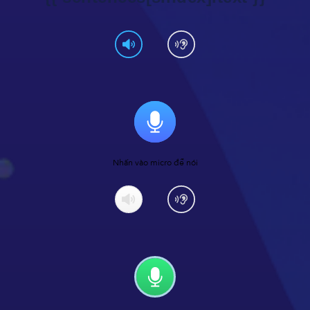
Nhấn vào micro để nói