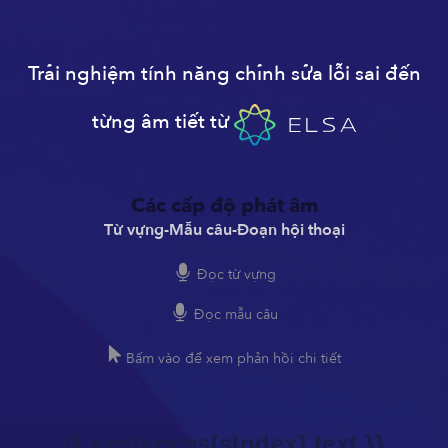
Trải nghiệm tính năng chỉnh sửa lỗi sai đến
từng âm tiết từ
Các cấp độ phát âm
Từ vựng
-
Mẫu câu
-
Đoạn hội thoại
Đọc từ vựng
Đọc mẫu câu
Bấm vào để xem phản hồi chi tiết
{{ sentences[sIndex].text }}