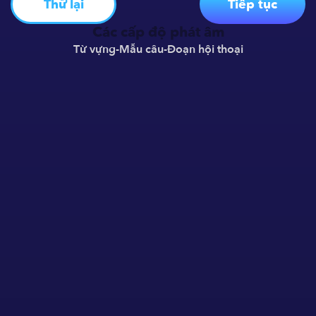
Thử lại
Tiếp tục
Các cấp độ phát âm
Từ vựng
-
Mẫu câu
-
Đoạn hội thoại