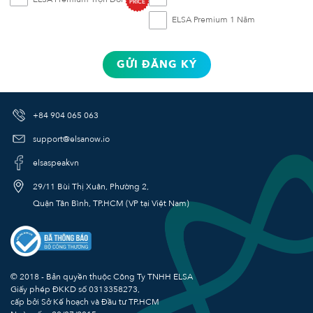
PRICE
ELSA Premium 1 Năm
GỬI ĐĂNG KÝ
+84 904 065 063
support@elsanow.io
elsaspeakvn
29/11 Bùi Thị Xuân, Phường 2,
Quận Tân Bình, TP.HCM (VP tại Việt Nam)
© 2018 - Bản quyền thuộc Công Ty TNHH ELSA
Giấy phép ĐKKD số
0313358273
,
cấp bởi Sở Kế hoạch và Đầu tư TP.HCM