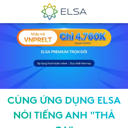
CÙNG ỨNG DỤNG ELSA
NÓI TIẾNG ANH "THẢ