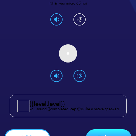
Nhấn vào micro để nói
{{level.level}}
You sound {{completedSteps}}% like a native speaker!