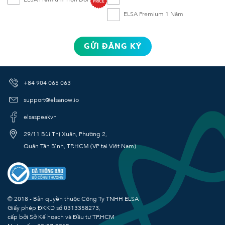
PRICE
ELSA Premium 1 Năm
GỬI ĐĂNG KÝ
+84 904 065 063
support@elsanow.io
elsaspeakvn
29/11 Bùi Thị Xuân, Phường 2,
Quận Tân Bình, TP.HCM (VP tại Việt Nam)
© 2018 - Bản quyền thuộc Công Ty TNHH ELSA
Giấy phép ĐKKD số
0313358273
,
cấp bởi Sở Kế hoạch và Đầu tư TP.HCM