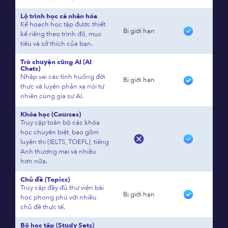
Lộ trình học cá nhân hóa
Kế hoạch học tập được thiết
Bị giới hạn
kế riêng theo trình độ, mục
tiêu và sở thích của bạn.
Trò chuyện cùng AI (AI
Chats)
Nhập vai các tình huống đời
Bị giới hạn
thực và luyện phản xạ nói tự
nhiên cùng gia sư AI.
Khóa học (Courses)
Truy cập toàn bộ các khóa
học chuyên biệt, bao gồm
luyện thi (IELTS, TOEFL), tiếng
Anh thương mại và nhiều
hơn nữa.
Chủ đề (Topics)
Truy cập đầy đủ thư viện bài
Bị giới hạn
học phong phú với nhiều
chủ đề thực tế.
Bộ học tập (Study Sets)