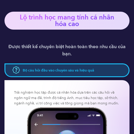
Lộ trình học mang tính 
cá nhân
hóa
 cao
Được thiết kế chuyên biệt hoàn toàn theo nhu cầu của
bạn.
Bộ câu hỏi đầu vào chuyên sâu và hiệu quả
Trải nghiệm học tập được cá nhân hóa dựa trên các câu hỏi về
ngôn ngữ mẹ đẻ, trình độ tiếng Anh, mục tiêu học tập, sở thích,
ngành nghề, vị trí công việc và tông giọng mà bạn mong muốn.