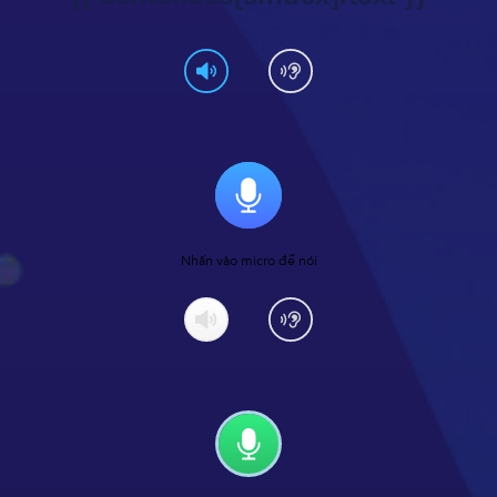
Nhấn vào micro để nói