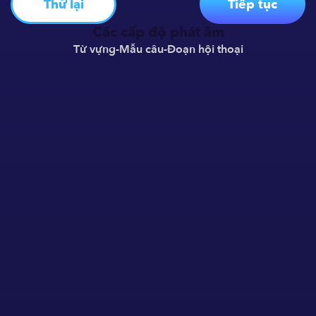
Thử lại
Tiếp tục
Các cấp độ phát âm
Từ vựng
-
Mẫu câu
-
Đoạn hội thoại