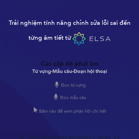
Trải nghiệm tính năng chỉnh sửa lỗi sai đến
từng âm tiết từ
Các cấp độ phát âm
Từ vựng
-
Mẫu câu
-
Đoạn hội thoại
Đọc từ vựng
Đọc mẫu câu
Bấm vào để xem phản hồi chi tiết
{{ sentences[sIndex].text }}