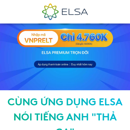
CÙNG ỨNG DỤNG ELSA
NÓI TIẾNG ANH "THẢ