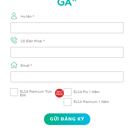
GA"
Họ tên *
Số điện thoại *
Email *
ELSA Premium Trọn
ELSA Pro 1 Năm
BEST
Đời
PRICE
ELSA Premium 1 Năm
GỬI ĐĂNG KÝ