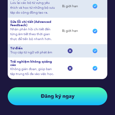
Lưu lại các bộ từ vựng yêu
Bị giới hạn
thích và học từ những bộ sưu
tập do cộng đồng tạo ra.
Sửa lỗi chi tiết (Advanced
Feedback)
Nhận phản hồi chi tiết đến
Bị giới hạn
từng âm tiết theo thời gian
thực để tiến bộ nhanh hơn.
Từ điển
Truy cập từ ngữ với phát âm
Trải nghiệm không quảng
cáo
Không gián đoạn, giúp bạn
tập trung tối đa vào việc học.
Đăng ký ngay