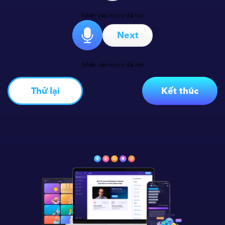
Nhấn vào micro để nói
Next
Nhấn vào micro để nói
Thử lại
Kết thúc