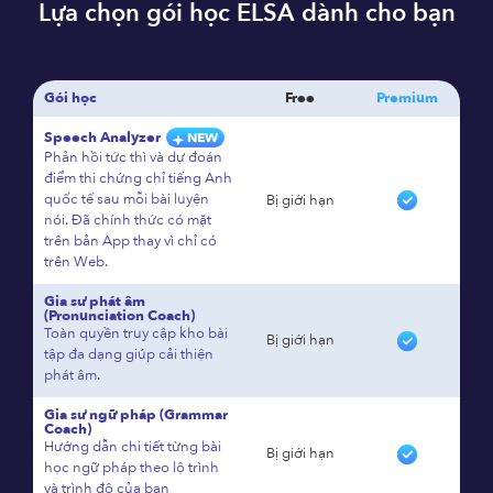
Lựa chọn gói học ELSA dành cho bạn
Gói học
Free
Premium
Speech Analyzer
NEW
Phản hồi tức thì và dự đoán
điểm thi chứng chỉ tiếng Anh
quốc tế sau mỗi bài luyện
Bị giới hạn
nói. Đã chính thức có mặt
trên bản App thay vì chỉ có
trên Web.
Gia sư phát âm
(Pronunciation Coach)
Toàn quyền truy cập kho bài
Bị giới hạn
tập đa dạng giúp cải thiện
phát âm.
Gia sư ngữ pháp (Grammar
Coach)
Hướng dẫn chi tiết từng bài
Bị giới hạn
học ngữ pháp theo lộ trình
và trình độ của bạn