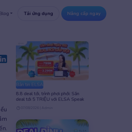
Tải ứng dụng
Nâng cấp ngay
Blog
Bản tin ELSA
8.8 deal tới, trình phơi phới: Săn
deal tới 5 TRIỆU với ELSA Speak
iểu
07/08/2026 | Admin
nắm
ến.