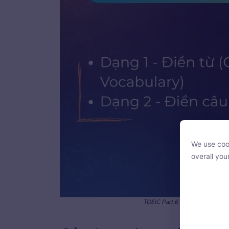
We use cook
We use cook
overall you
overall you
TOEIC Part 6 gồm 16 câu hỏi ch
With your c