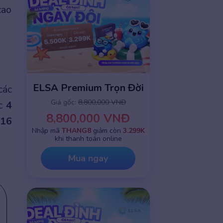
cao
ELSA Premium Trọn Đời
các
Giá gốc:
8,800,000 VNĐ
ọc
4
8,800,000 VNĐ
16
Nhập mã
THANG8
giảm còn
3.299K
khi thanh toán online
Mua ngay