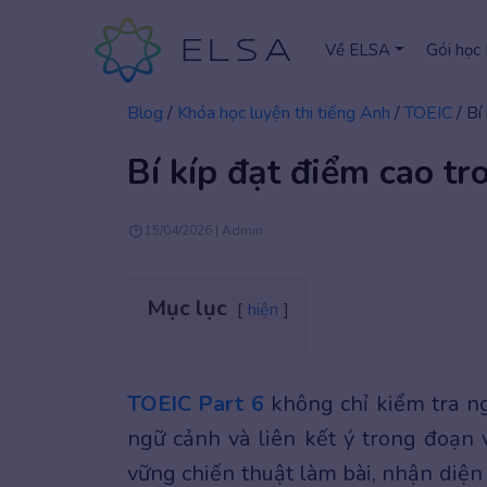
Về ELSA
Gói học
Blog
/
Khóa học luyện thi tiếng Anh
/
TOEIC
/
Bí
Bí kíp đạt điểm cao tr
15/04/2026 | Admin
Mục lục
hiện
TOEIC Part 6
không chỉ kiểm tra n
ngữ cảnh và liên kết ý trong đoạn 
vững chiến thuật làm bài, nhận diện