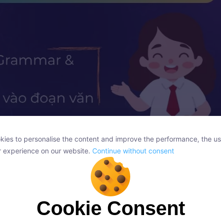
ies to personalise the content and improve the performance, the us
ies to personalise the content and improve the performance, the us
r experience on our website.
Continue without consent
r experience on our website.
Continue without consent
ia thành 4 đoạn văn, yêu cầu điền từ hoặc câu hoàn chỉnh
Cookie Consent
Cookie Consent
onsent, we and our partners use cookies or similar technologies to s