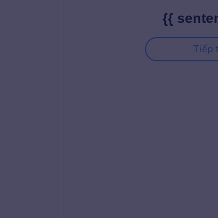
{{ sente
Tiếp 