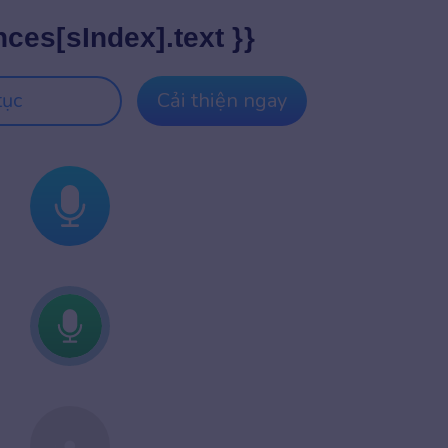
nces[sIndex].text }}
tục
Cải thiện ngay