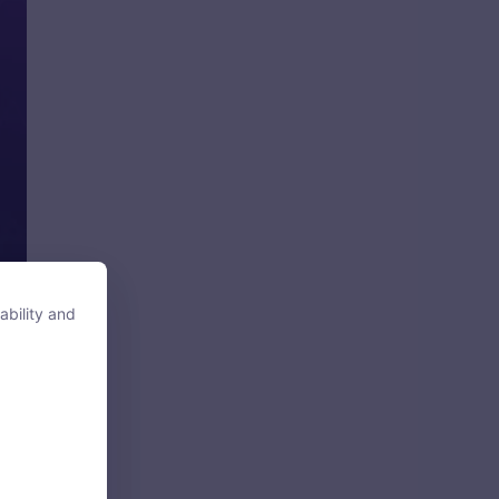
ability and
ability and
tore, access