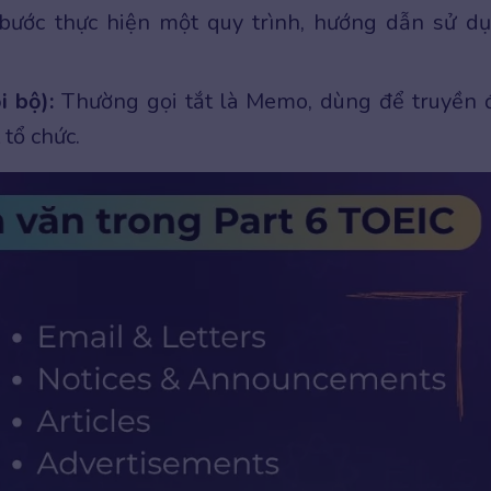
bước thực hiện một quy trình, hướng dẫn sử d
 bộ):
Thường gọi tắt là Memo, dùng để truyền 
tổ chức.