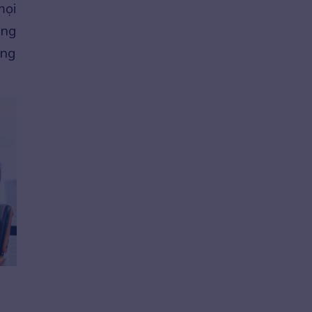
mọi
ông
ăng