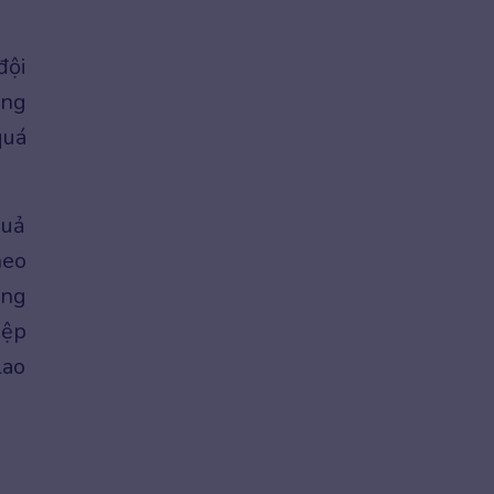
đội
ụng
quá
quả
heo
ing
iệp
lao