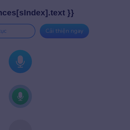
nces[sIndex].text }}
tục
Cải thiện ngay