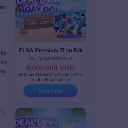
ược
ELSA Premium Trọn Đời
tập
Giá gốc:
8,800,000 VNĐ
đơn
8,800,000 VNĐ
hải
Nhập mã
THANG8
giảm còn
3.299K
khi thanh toán online
Mua ngay