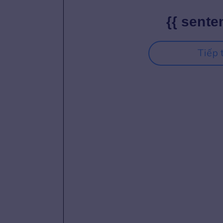
{{ sente
Tiếp 