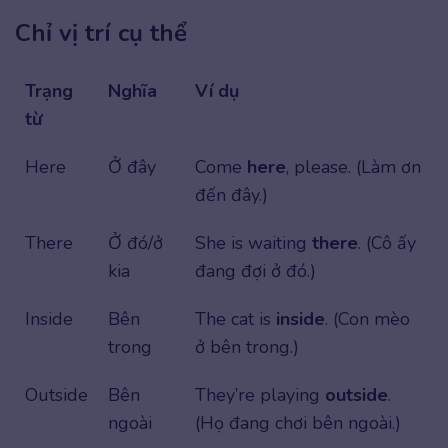
Chỉ vị trí cụ thể
Trạng
Nghĩa
Ví dụ
từ
Here
Ở đây
Come
here
, please. (Làm ơn
đến đây.)
There
Ở đó/ở
She is waiting
there
. (Cô ấy
kia
đang đợi ở đó.)
Inside
Bên
The cat is
inside
. (Con mèo
trong
ở bên trong.)
Outside
Bên
They’re playing
outside
.
ngoài
(Họ đang chơi bên ngoài.)