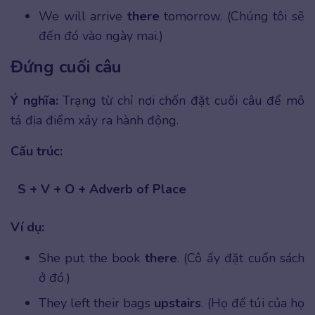
We will arrive
there
tomorrow. (Chúng tôi sẽ
đến đó vào ngày mai.)
Đứng cuối câu
Ý nghĩa:
Trạng từ chỉ nơi chốn đặt cuối câu để mô
tả địa điểm xảy ra hành động.
Cấu trúc:
S + V + O + Adverb of Place
Ví dụ:
She put the book
there
. (Cô ấy đặt cuốn sách
ở đó.)
They left their bags
upstairs
. (Họ để túi của họ