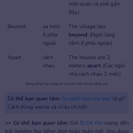
một quán cà phê gần
đây.)
Beyond
xa hơn/
The village lies
ở phía
beyond
. (Ngôi làng
ngoài
nằm ở phía ngoài.)
Apart
cách
The houses are 2
nhau
meters
apart
. (Các ngôi
nhà cách nhau 2 mét.)
Bảng tổng hợp trạng từ chỉ nơi chốn trong tiếng anh
Có thể bạn quan tâm:
So sánh hơn của bad
là gì?
Cách dùng worse và ví dụ chi tiết
>> Có thể bạn quan tâm:
Gói
ELSA Pro
mang đến
trải nghiệm học tiếng Anh hoàn toàn mới, ứng dụng