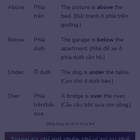
Above
Phía
The picture is
above
the
trên
bed. (Bức tranh ở phía trên
giường.)
Below
Phía
The garage is
below
the
dưới
apartment. (Nhà để xe ở
phía dưới căn hộ.)
Under
Ở dưới
The dog is
under
the table.
(Con chó ở dưới bàn.)
Over
Phía
A bridge is
over
the river.
trên/bắc
(Cây cầu bắc qua con sông.)
qua
Bảng trạng từ chỉ vị trí cụ thể