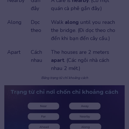
Nearby
Gần
A café is
nearby
. (Có một
đây
quán cà phê gần đây.)
Along
Dọc
Walk
along
until you reach
theo
the bridge. (Đi dọc theo cho
đến khi bạn đến cây cầu.)
Apart
Cách
The houses are 2 meters
nhau
apart
. (Các ngôi nhà cách
nhau 2 mét.)
Bảng trạng từ chỉ khoảng cách