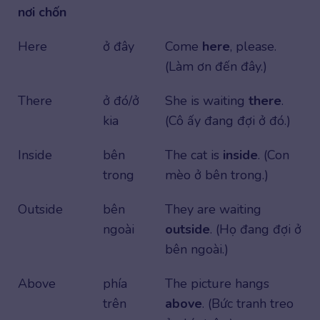
nơi chốn
Here
ở đây
Come
here
, please.
(Làm ơn đến đây.)
There
ở đó/ở
She is waiting
there
.
kia
(Cô ấy đang đợi ở đó.)
Inside
bên
The cat is
inside
. (Con
trong
mèo ở bên trong.)
Outside
bên
They are waiting
ngoài
outside
. (Họ đang đợi ở
bên ngoài.)
Above
phía
The picture hangs
trên
above
. (Bức tranh treo