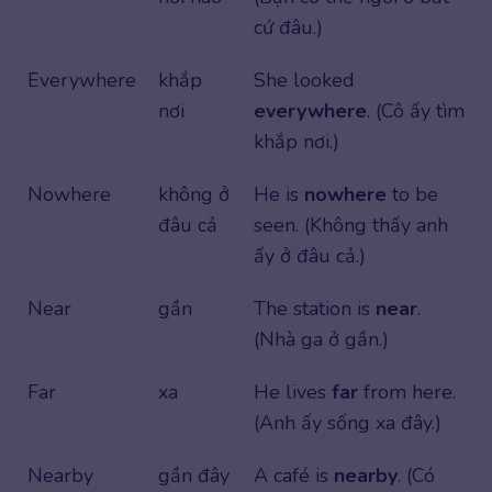
cứ đâu.)
Everywhere
khắp
She looked
nơi
everywhere
. (Cô ấy tìm
khắp nơi.)
Nowhere
không ở
He is
nowhere
to be
đâu cả
seen. (Không thấy anh
ấy ở đâu cả.)
Near
gần
The station is
near
.
(Nhà ga ở gần.)
Far
xa
He lives
far
from here.
(Anh ấy sống xa đây.)
Nearby
gần đây
A café is
nearby
. (Có