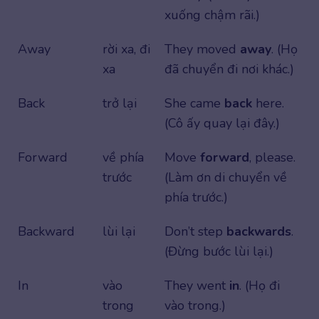
xuống chậm rãi.)
Away
rời xa, đi
They moved
away
. (Họ
xa
đã chuyển đi nơi khác.)
Back
trở lại
She came
back
here.
(Cô ấy quay lại đây.)
Forward
về phía
Move
forward
, please.
trước
(Làm ơn di chuyển về
phía trước.)
Backward
lùi lại
Don’t step
backwards
.
(Đừng bước lùi lại.)
In
vào
They went
in
. (Họ đi
trong
vào trong.)