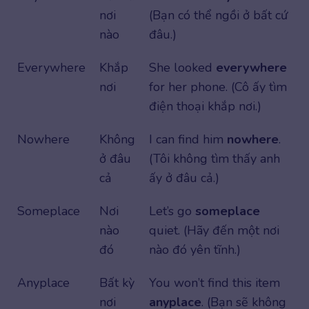
nơi
(Bạn có thể ngồi ở bất cứ
nào
đâu.)
Everywhere
Khắp
She looked
everywhere
nơi
for her phone. (Cô ấy tìm
điện thoại khắp nơi.)
Nowhere
Không
I can find him
nowhere
.
ở đâu
(Tôi không tìm thấy anh
cả
ấy ở đâu cả.)
Someplace
Nơi
Let’s go
someplace
nào
quiet. (Hãy đến một nơi
đó
nào đó yên tĩnh.)
Anyplace
Bất kỳ
You won’t find this item
nơi
anyplace
. (Bạn sẽ không