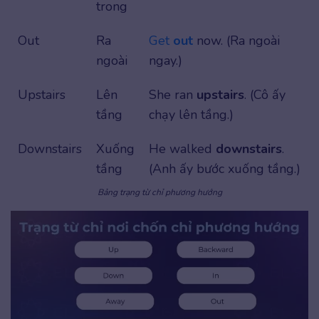
trong
Out
Ra
Get
out
now. (Ra ngoài
ngoài
ngay.)
Upstairs
Lên
She ran
upstairs
. (Cô ấy
tầng
chạy lên tầng.)
Downstairs
Xuống
He walked
downstairs
.
tầng
(Anh ấy bước xuống tầng.)
Bảng trạng từ chỉ phương hướng