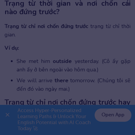
Trạng từ thời gian và nơi chốn cái
nào đứng trước?
Trạng từ chỉ nơi chốn đứng trước
trạng từ chỉ thời
gian.
Ví dụ:
She met him
outside
yesterday. (Cô ấy gặp
anh ấy ở bên ngoài vào hôm qua.)
We will arrive
there
tomorrow. (Chúng tôi sẽ
đến đó vào ngày mai.)
Trạng từ chỉ nơi chốn đứng trước hay
sau by?
Access Hyper-Personalized 
Open App
Learning Paths & Unlock Your 
English Potential with AI Coach 
👉 Premium 1 năm chỉ 799K
Trạng từ chỉ nơi chốn
đứng trước “by”
trong câu bị
Today 🚀
động.