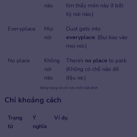
nào
tìm thấy món này ở bất
kỳ nơi nào.)
Everyplace
Mọi
Dust gets into
nơi
everyplace
. (Bụi bay vào
mọi nơi.)
No place
Không
There’s
no place
to park.
nơi
(Không có chỗ nào để
nào
đậu xe.)
Bảng trạng từ chỉ nơi chốn bất định
Chỉ khoảng cách
Trạng
Ý
Ví dụ
từ
nghĩa