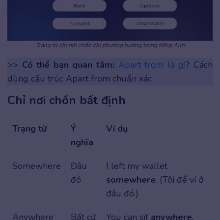
Trạng từ chỉ nơi chốn chỉ phương hướng trong tiếng Anh
>>
Có thể bạn quan tâm:
Apart from là gì
? Cách
dùng cấu trúc Apart from chuẩn xác
Chỉ nơi chốn bất định
Trạng từ
Ý
Ví dụ
nghĩa
Somewhere
Đâu
I left my wallet
đó
somewhere
. (Tôi để ví ở
đâu đó.)
Anywhere
Bất cứ
You can sit
anywhere
.