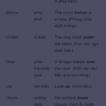
ở phía trên.)
Below
phía
The room
below
is
dưới
empty. (Phòng phía
dưới trống.)
Under
ở dưới
The dog slept
under
the table. (Con chó ngủ
dưới bàn.)
Over
phía
A bridge stands
over
trên/bắc
the river. (Một cây cầu
qua
bắc qua con sông.)
Up
lên trên
Look
up
. (Nhìn lên.)
Down
xuống
He walked
down
dưới
slowly. (Anh ấy bước