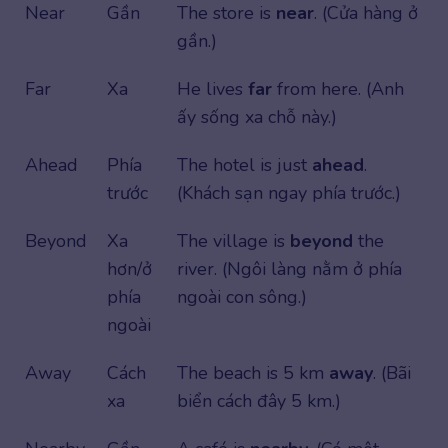
Near
Gần
The store is
near
. (Cửa hàng ở
gần.)
Far
Xa
He lives
far
from here. (Anh
ấy sống xa chỗ này.)
Ahead
Phía
The hotel is just
ahead
.
trước
(Khách sạn ngay phía trước.)
Beyond
Xa
The village is
beyond
the
hơn/ở
river. (Ngôi làng nằm ở phía
phía
ngoài con sông.)
ngoài
Away
Cách
The beach is 5 km
away
. (Bãi
xa
biển cách đây 5 km.)