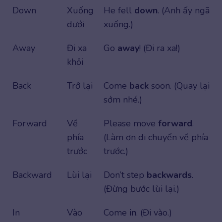
Down
Xuống
He fell
down
. (Anh ấy ngã
dưới
xuống.)
Away
Đi xa
Go
away
! (Đi ra xa!)
khỏi
Back
Trở lại
Come
back
soon. (Quay lại
sớm nhé.)
Forward
Về
Please move
forward
.
phía
(Làm ơn di chuyển về phía
trước
trước.)
Backward
Lùi lại
Don’t step
backwards
.
(Đừng bước lùi lại.)
In
Vào
Come
in
. (Đi vào.)