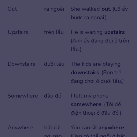
Out
ra ngoài
She walked
out
. (Cô ấy
bước ra ngoài.)
Upstairs
trên lầu
He is waiting
upstairs
.
(Anh ấy đang đợi ở trên
lầu.)
Downstairs
dưới lầu
The kids are playing
downstairs
. (Bọn trẻ
đang chơi ở dưới lầu.)
Somewhere
đâu đó
I left my phone
somewhere
. (Tôi để
điện thoại ở đâu đó.)
Anywhere
bất cứ
You can sit
anywhere
.
nơi nào
(Bạn có thể ngồi ở bất