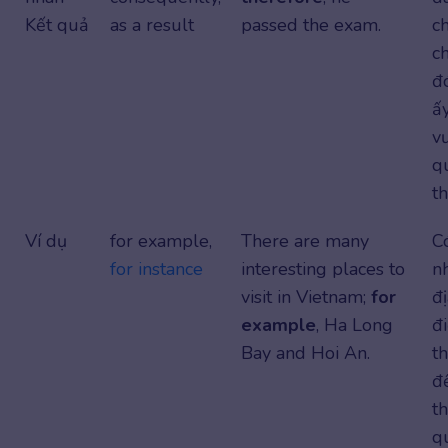
Kết quả
as a result
passed the exam.
c
ch
đ
ấ
v
q
th
Ví dụ
for example,
There are many
C
for instance
interesting places to
n
visit in Vietnam;
for
đị
example
, Ha Long
đ
Bay and Hoi An.
th
đ
t
q