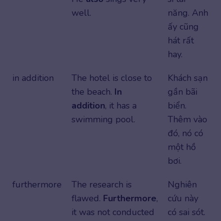
well.
năng. Anh
ấy cũng
hát rất
hay.
in addition
The hotel is close to
Khách sạn
the beach.
In
gần bãi
addition
, it has a
biển.
swimming pool.
Thêm vào
đó, nó có
một hồ
bơi.
furthermore
The research is
Nghiên
flawed.
Furthermore
,
cứu này
it was not conducted
có sai sót.