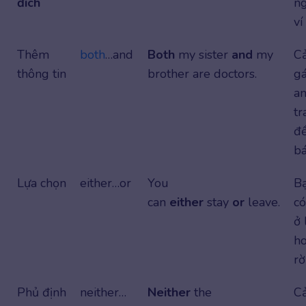
đích
ng
ví
Thêm
both
…and
Both
my sister
and
my
Cả
thông tin
brother are doctors.
gá
a
tr
đề
bá
Lựa chọn
either…or
You
B
can
either
stay
or
leave.
có
ở 
h
rờ
Phủ định
neither…
Neither
the
C