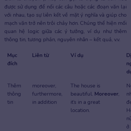
được sử dụng để nối các câu hoặc các đoạn văn lại
với nhau, tạo sự liên kết về mặt ý nghĩa và giúp cho
mạch văn trở nên trôi chảy hơn. Chúng thể hiện mối
quan hệ logic giữa các ý tưởng, ví dụ như thêm
thông tin, tương phản, nguyên nhân – kết quả, v.v.
Mục
Liên từ
Ví dụ
D
đích
ng
d
Thêm
moreover,
The house is
N
thông
furthermore,
beautiful.
Moreover
,
n
tin
in addition
it’s in a great
đ
location.
H
n
ở