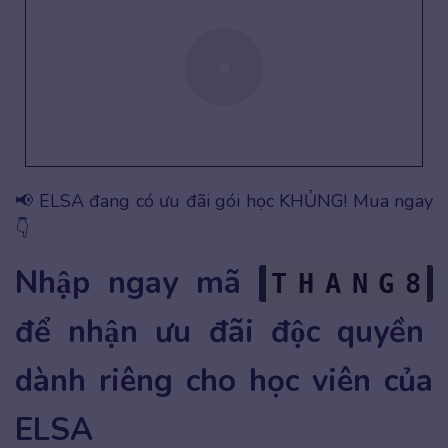
📢 ELSA đang có ưu đãi gói học KHỦNG! Mua ngay
👇
Nhập ngay mã
T
H
A
N
G
8
để nhận ưu đãi độc quyền
dành riêng cho học viên của
ELSA