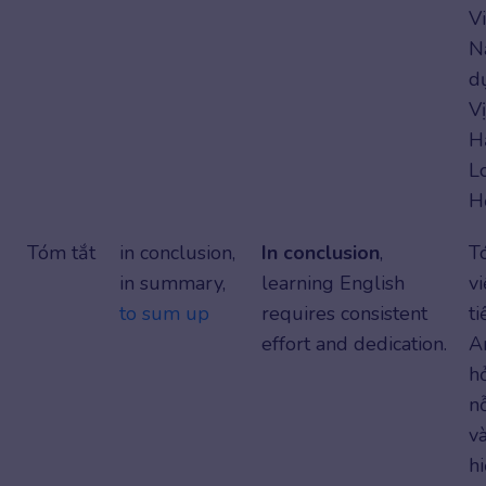
Vi
N
d
V
H
L
H
Tóm tắt
in conclusion,
In conclusion
,
Tó
in summary,
learning English
vi
to sum up
requires consistent
t
effort and dedication.
A
hỏ
n
v
h