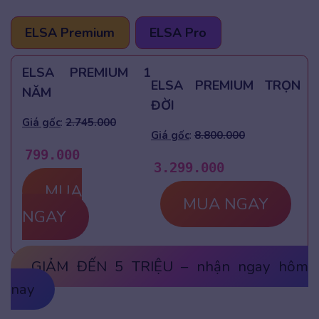
ELSA Premium
ELSA Pro
ELSA PREMIUM 1
ELSA PREMIUM TRỌN
NĂM
ĐỜI
Giá gốc
:
2.745.000
Giá gốc
:
8.800.000
799.000
3.299.000
MUA
MUA NGAY
NGAY
GIẢM ĐẾN 5 TRIỆU – nhận ngay hôm
nay