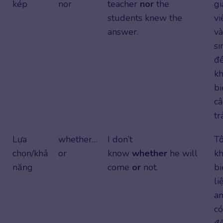
kép
nor
teacher
nor
the
gi
students knew the
vi
answer.
và
si
đ
k
bi
c
tr
Lựa
whether…
I don’t
Tô
chọn/khả
or
know
whether
he will
k
năng
come
or
not.
bi
li
an
có
đ