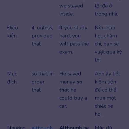
we stayed
tôi đã ở
inside.
trong nhà.
Điều
if, unless,
If
you study
Nếu bạn
kiện
provided
hard, you
học chăm
that
will pass the
chỉ, bạn sẽ
exam.
vượt qua kỳ
thi.
Mục
so that, in
He saved
Anh ấy tiết
đích
order
money
so
kiệm tiền
that
that
he
để có thể
could buy a
mua một
car.
chiếc xe
hơi.
Nhượng
although
,
Although
he
Mặc dù