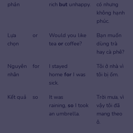
phản
rich
but
unhappy.
có nhưng
không hạnh
phúc.
Lựa
or
Would you like
Bạn muốn
chọn
tea
or
coffee?
dùng trà
hay cà phê?
Nguyên
for
I stayed
Tôi ở nhà vì
nhân
home
for
I was
tôi bị ốm.
sick.
Kết quả
so
It was
Trời mưa, vì
raining,
so
I took
vậy tôi đã
an umbrella.
mang theo
ô.