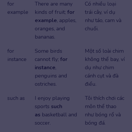
for
There are many
Có nhiều loại
example
kinds of fruit;
for
trái cây, ví dụ
example
, apples,
như táo, cam và
oranges, and
chuối.
bananas.
for
Some birds
Một số loài chim
instance
cannot fly;
for
không thể bay, ví
instance
,
dụ như chim
penguins and
cánh cụt và đà
ostriches.
điểu.
such as
I enjoy playing
Tôi thích chơi các
sports
such
môn thể thao
as
basketball and
như bóng rổ và
soccer.
bóng đá.