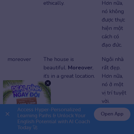
ethically.
Hơn nữa,
nó không
được thực
hiện một
cách có
đạo đức.
moreover
The house is
Ngôi nhà
beautiful.
Moreover
,
rất đẹp.
it’s in a great location.
Hơn nữa,
nó ở một
vị trí tuyệt
vời.
Access Hyper-Personalized 
Bảng một số từ nối trong tiếng Anh thông dụng để đưa thêm thông tin
Open App
Learning Paths & Unlock Your 
English Potential with AI Coach 
Today 🚀