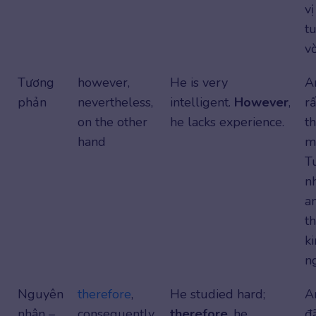
vị
t
vờ
Tương
however,
He is very
A
phản
nevertheless,
intelligent.
However
,
rấ
on the other
he lacks experience.
t
hand
m
T
nh
a
t
k
n
Nguyên
therefore
,
He studied hard;
A
nhân –
consequently,
therefore
, he
đ