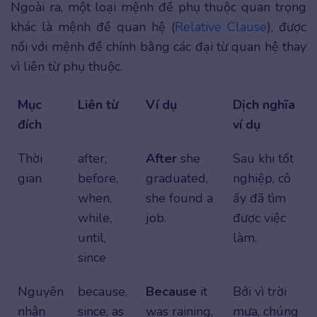
Ngoài ra, một loại mệnh đề phụ thuộc quan trọng
khác là mệnh đề quan hệ (
Relative Clause
), được
nối với mệnh đề chính bằng các đại từ quan hệ thay
vì liên từ phụ thuộc.
Mục
Liên từ
Ví dụ
Dịch nghĩa
đích
ví dụ
Thời
after,
After
she
Sau khi tốt
gian
before,
graduated,
nghiệp, cô
when,
she found a
ấy đã tìm
while,
job.
được việc
until,
làm.
since
Nguyên
because,
Because
it
Bởi vì trời
nhân
since, as
was raining,
mưa, chúng