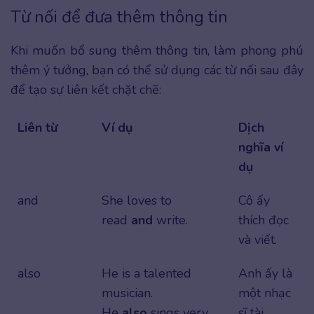
Từ nối để đưa thêm thông tin
Khi muốn bổ sung thêm thông tin, làm phong phú
thêm ý tưởng, bạn có thể sử dụng các từ nối sau đây
để tạo sự liên kết chặt chẽ:
Liên từ
Ví dụ
Dịch
nghĩa ví
dụ
and
She loves to
Cô ấy
read
and
write.
thích đọc
và viết.
also
He is a talented
Anh ấy là
musician.
một nhạc
He
also
sings very
sĩ tài