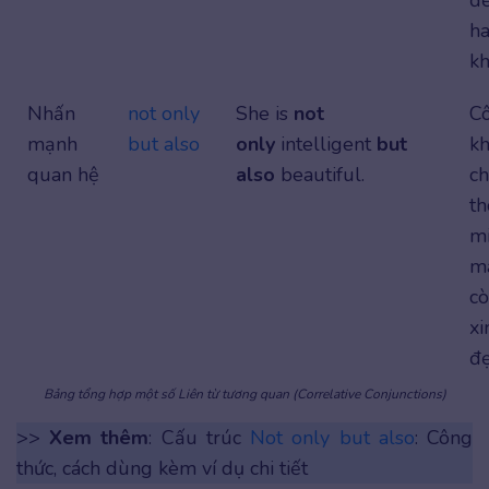
h
kh
Nhấn
not only
She is
not
Cô
mạnh
but also
only
intelligent
but
k
quan hệ
also
beautiful.
ch
t
m
m
c
xi
đẹ
Bảng tổng hợp một số Liên từ tương quan (Correlative Conjunctions)
>>
Xem thêm
: Cấu trúc
Not only but also
: Công
thức, cách dùng kèm ví dụ chi tiết