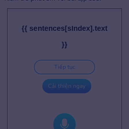
{{ sentences[sIndex].text
}}
Tiếp tục
Cải thiện ngay