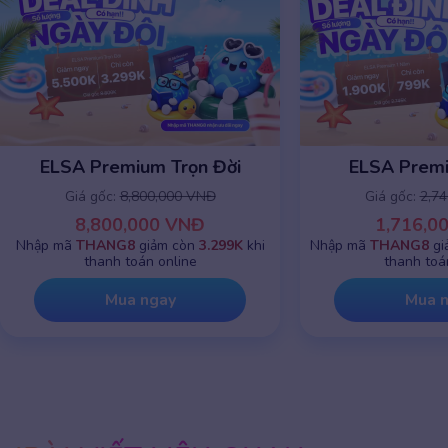
ELSA Premium Trọn Đời
ELSA Prem
Giá gốc:
8,800,000 VNĐ
Giá gốc:
2,7
8,800,000 VNĐ
1,716,0
Nhập mã
THANG8
giảm còn
3.299K
khi
Nhập mã
THANG8
gi
thanh toán online
thanh toá
Mua ngay
Mua 