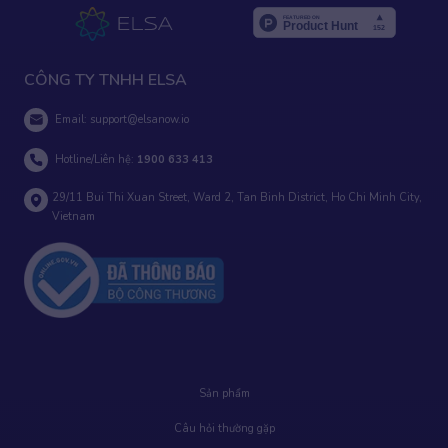
CÔNG TY TNHH ELSA
Email:
support@elsanow.io
Hotline/Liên hệ:
1900 633 413
29/11 Bui Thi Xuan Street, Ward 2, Tan Binh District, Ho Chi Minh City,
Vietnam
Sản phẩm
Câu hỏi thường gặp