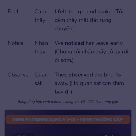
Feel
Cảm
I
felt
the ground shake. (Tôi
thấy
cảm thấy mặt đất rung
chuyển.)
Notice
Nhận
We
noticed
her leave early.
thấy
(Chúng tôi nhận thấy cô ấy rời
đi sớm.)
Observe
Quan
They
observed
the bird fly
sát
away. (Họ quan sát con chim
bay đi.)
Bảng tổng hợp verb patterns dạng V (+O) + V(inf) thường gặp