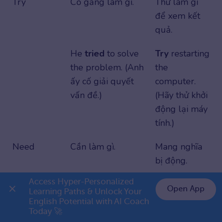
Try
Cố gắng làm gì.
Thử làm gì
để xem kết
quả.
He
tried
to solve
Try
restarting
the problem. (Anh
the
ấy cố giải quyết
computer.
vấn đề.)
(Hãy thử khởi
động lại máy
tính.)
Need
Cần làm gì.
Mang nghĩa
bị động.
Access Hyper-Personalized 
I
need
to clean
The car
Open App
Learning Paths & Unlock Your 
my room. (Tôi cần
needs
English Potential with AI Coach 
👉 Premium 1 năm chỉ 799K
dọn phòng.)
washing.
Today 🚀