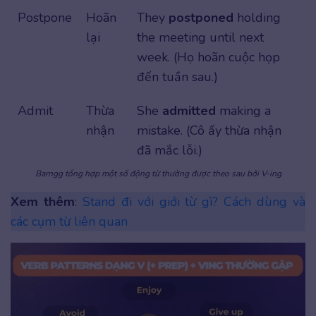
Postpone
Hoãn
They
postponed
holding
lại
the meeting until next
week. (Họ hoãn cuộc họp
đến tuần sau.)
Admit
Thừa
She
admitted
making a
nhận
mistake. (Cô ấy thừa nhận
đã mắc lỗi.)
Barngg tổng hợp một số động từ thường được theo sau bởi V-ing
Xem thêm
:
Stand đi với giới từ gì? Cách dùng và
các cụm từ liên quan