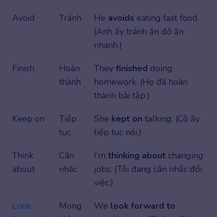
Avoid
Tránh
He
avoids
eating fast food.
(Anh ấy tránh ăn đồ ăn
nhanh.)
Finish
Hoàn
They
finished
doing
thành
homework. (Họ đã hoàn
thành bài tập.)
Keep on
Tiếp
She
kept on
talking. (Cô ấy
tục
tiếp tục nói.)
Think
Cân
I’m
thinking about
changing
about
nhắc
jobs. (Tôi đang cân nhắc đổi
việc.)
Look
Mong
We
look forward to