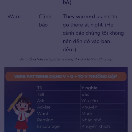
bộ.)
Warn
Cảnh
They
warned
us not to
báo
go there at night. (Họ
cảnh báo chúng tôi không
nên đến đó vào ban
đêm.)
Bảng tổng hợp verb patterns dạng V + O + to V thường gặp