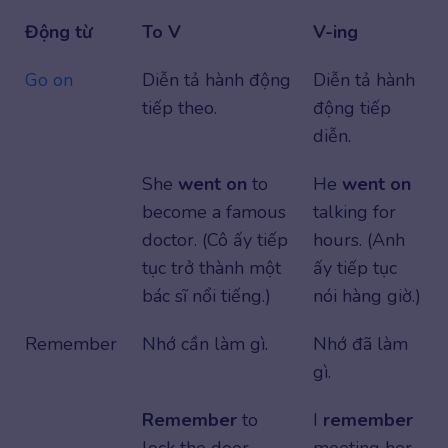
Động từ
To V
V-ing
Go on
Diễn tả hành động
Diễn tả hành
tiếp theo.
động tiếp
diễn.
She
went on
to
He
went on
become a famous
talking for
doctor. (Cô ấy tiếp
hours. (Anh
tục trở thành một
ấy tiếp tục
bác sĩ nổi tiếng.)
nói hàng giờ.)
Remember
Nhớ cần làm gì.
Nhớ đã làm
gì.
Remember
to
I
remember