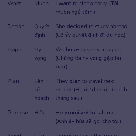
Want
Muốn
I
want
to sleep early. (Tôi
muốn ngủ sớm.)
Decide
Quyết
She
decided
to study abroad.
định
(Cô ấy quyết định đi du học.)
Hope
Hy
We
hope
to see you again.
vọng
(Chúng tôi hy vọng gặp lại
bạn.)
Plan
Lên
They
plan
to travel next
kế
month. (Họ dự định đi du lịch
hoạch
tháng sau.)
Promise
Hứa
He
promised
to call me.
(Anh ấy hứa sẽ gọi cho tôi.)
Need
Cần
I
need
to finish this report.