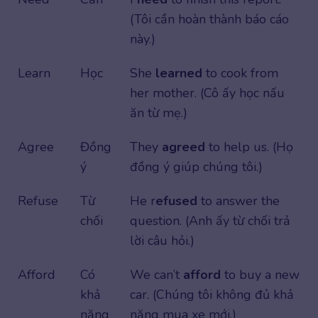
(Tôi cần hoàn thành báo cáo
này.)
Learn
Học
She
learned
to cook from
her mother. (Cô ấy học nấu
ăn từ mẹ.)
Agree
Đồng
They
agreed
to help us. (Họ
ý
đồng ý giúp chúng tôi.)
Refuse
Từ
He r
efused
to answer the
chối
question. (Anh ấy từ chối trả
lời câu hỏi.)
Afford
Có
We can’t
afford
to buy a new
khả
car. (Chúng tôi không đủ khả
năng
năng mua xe mới.)