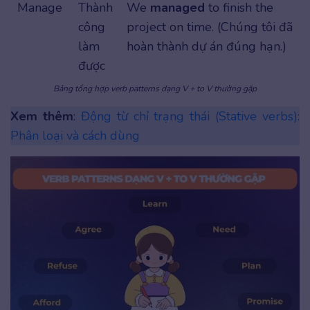
Manage
Thành
We
managed
to finish the
công
project on time. (Chúng tôi đã
làm
hoàn thành dự án đúng hạn.)
được
Bảng tổng hợp verb patterns dạng V + to V thường gặp
Xem thêm
:
Động từ chỉ trạng thái (Stative verbs):
Phân loại và cách dùng