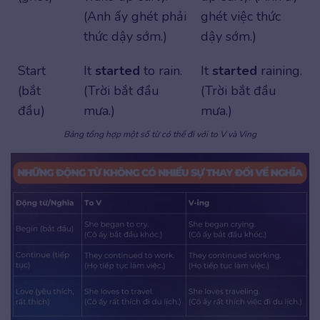
(Anh ấy ghét phải
ghét việc thức
thức dậy sớm.)
dậy sớm.)
Start
It
started
to rain.
It
started
raining.
(bắt
(Trời bắt đầu
(Trời bắt đầu
đầu)
mưa.)
mưa.)
Bảng tổng hợp một số từ có thể đi với to V và Ving