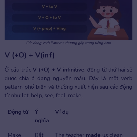
Các dạng Verb Patterns thường gặp trong tiếng Anh
V (+O) + V(inf)
Ở cấu trúc
V (+O) + V-infinitive
, động từ thứ hai sẽ
được chia ở dạng nguyên mẫu. Đây là một verb
pattern phổ biến và thường xuất hiện sau các động
từ như let, help, see, feel, make,…
Động từ
Ý
Ví dụ
nghĩa
Make
Bắt
The teacher
made
us clean