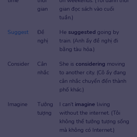
time
thời
on weekends. (Tôi dành thời
gian
gian đọc sách vào cuối
tuần.)
Suggest
Đề
He
suggested
going by
nghị
train. (Anh ấy đề nghị đi
bằng tàu hỏa.)
Consider
Cân
She is
considering
moving
nhắc
to another city. (Cô ấy đang
cân nhắc chuyển đến thành
phố khác.)
Imagine
Tưởng
I can’t
imagine
living
tượng
without the internet. (Tôi
không thể tưởng tượng sống
mà không có Internet.)