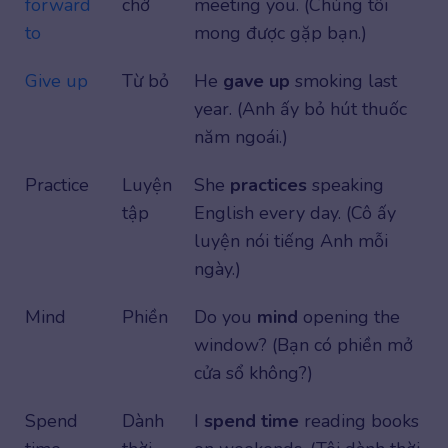
forward
chờ
meeting you. (Chúng tôi
to
mong được gặp bạn.)
Give up
Từ bỏ
He
gave up
smoking last
year. (Anh ấy bỏ hút thuốc
năm ngoái.)
Practice
Luyện
She
practices
speaking
tập
English every day. (Cô ấy
luyện nói tiếng Anh mỗi
ngày.)
Mind
Phiền
Do you
mind
opening the
window? (Bạn có phiền mở
cửa sổ không?)
Spend
Dành
I
spend time
reading books