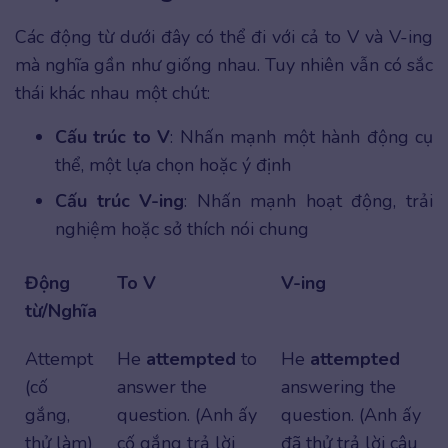
Các động từ dưới đây có thể đi với cả to V và V-ing
mà nghĩa gần như giống nhau. Tuy nhiên vẫn có sắc
thái khác nhau một chút:
Cấu trúc to V
: Nhấn mạnh một hành động cụ
thể, một lựa chọn hoặc ý định
Cấu trúc V-ing
: Nhấn mạnh hoạt động, trải
nghiệm hoặc sở thích nói chung
Động
To V
V-ing
từ/Nghĩa
Attempt
He
attempted
to
He
attempted
(cố
answer the
answering the
gắng,
question. (Anh ấy
question. (Anh ấy
thử làm)
cố gắng trả lời
đã thử trả lời câu