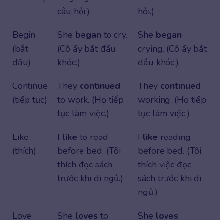
câu hỏi.)
hỏi.)
Begin
She
began
to cry.
She
began
(bắt
(Cô ấy bắt đầu
crying. (Cô ấy bắt
đầu)
khóc.)
đầu khóc.)
Continue
They
continued
They
continued
(tiếp tục)
to work. (Họ tiếp
working. (Họ tiếp
tục làm việc.)
tục làm việc.)
Like
I
like
to read
I
like
reading
(thích)
before bed. (Tôi
before bed. (Tôi
thích đọc sách
thích việc đọc
trước khi đi ngủ.)
sách trước khi đi
ngủ.)
Love
She
loves
to
She
loves