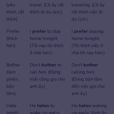
(yêu
travel. (Cô ấy rất
traveling. (Cô ấy
thích, rất
thích đi du lịch.)
rất thích việc đi
thích)
du lịch.)
Prefer
I
prefer
to stay
I
prefer
staying
(thích
home tonight.
home tonight.
hơn)
(Tối nay tôi thích
(Tôi thích việc ở
ở nhà hơn.)
nhà tối nay hơn.)
Bother
Don’t
bother
to
Don’t
bother
(làm
call him. (Đừng
calling him.
phiền,
mất công gọi cho
(Đừng bận tâm
bận
anh ấy.)
đến việc gọi cho
tâm)
anh ấy.)
Hate
He
hates
to
He
hates
waking
(ghét)
wake up early.
up early. (Anh ấy