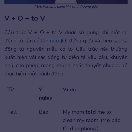
Verb Patterns dạng V + to V thường gặp
V + O + to V
Cấu trúc V + O + to V được sử dụng khi một số
động từ cần có
tân ngữ
(O) đứng giữa và theo sau là
động từ nguyên mẫu có to. Cấu trúc này thường
xuất hiện với các động từ diễn tả yêu cầu, khuyên
nhủ, cho phép, mong muốn hoặc thuyết phục ai đó
thực hiện một hành động.
Từ
Ý
Ví dụ
nghĩa
Tell
Bảo
My mom
told
me to
clean my room. (Mẹ bảo
tôi dọn phòng.)