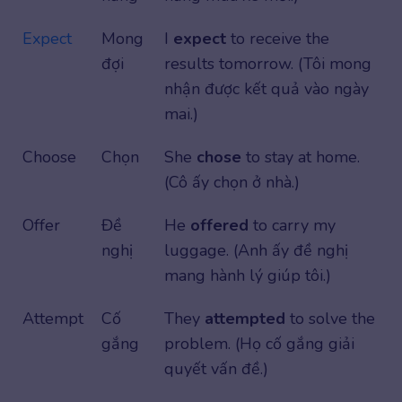
Expect
Mong
I
expect
to receive the
đợi
results tomorrow. (Tôi mong
nhận được kết quả vào ngày
mai.)
Choose
Chọn
She
chose
to stay at home.
(Cô ấy chọn ở nhà.)
Offer
Đề
He
offered
to carry my
nghị
luggage. (Anh ấy đề nghị
mang hành lý giúp tôi.)
Attempt
Cố
They
attempted
to solve the
gắng
problem. (Họ cố gắng giải
quyết vấn đề.)