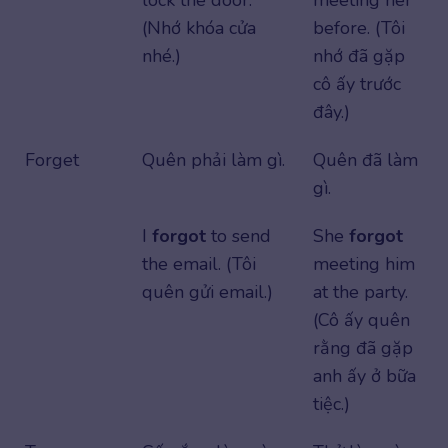
lock the door.
meeting her
(Nhớ khóa cửa
before. (Tôi
nhé.)
nhớ đã gặp
cô ấy trước
đây.)
Forget
Quên phải làm gì.
Quên đã làm
gì.
I
forgot
to send
She
forgot
the email. (Tôi
meeting him
quên gửi email.)
at the party.
(Cô ấy quên
rằng đã gặp
anh ấy ở bữa
tiệc.)