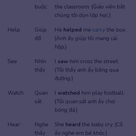
buộc
the classroom. (Giáo viên bắt
chúng tôi dọn lớp học.)
Help
Giúp
He
helped
me
carry
the box.
đỡ
(Anh ấy giúp tôi mang cái
hộp.)
See
Nhìn
I
saw
him cross the street.
thấy
(Tôi thấy anh ấy băng qua
đường.)
Watch
Quan
I
watched
him play football.
sát
(Tôi quan sát anh ấy chơi
bóng đá.)
Hear
Nghe
She
heard
the baby cry. (Cô
thấy
ấy nghe em bé khóc.)