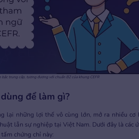
nh bậc trung cấp, tương đương với chuẩn B2 của khung CEFR
dùng để làm gì?
 lại những lợi thế vô cùng lớn, mở ra nhiều cơ 
huật lẫn sự nghiệp tại Việt Nam. Dưới đây là các 
 tấm chứng chỉ này: