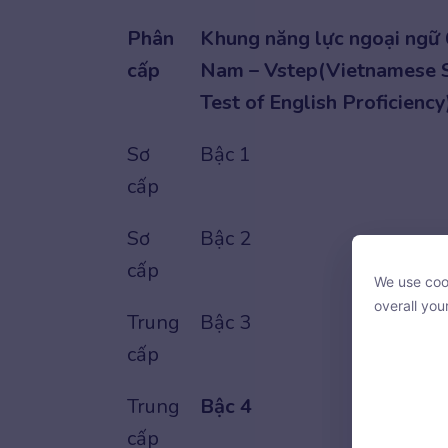
Phân
Khung năng lực ngoại ngữ 
cấp
Nam – Vstep(Vietnamese 
Test of English Proficiency
Sơ
Bậc 1
cấp
Sơ
Bậc 2
cấp
We use cook
We use cook
overall you
overall you
Trung
Bậc 3
cấp
Trung
Bậc 4
cấp
With your c