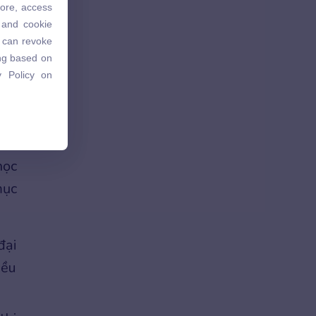
tore, access
 and cookie
 and cookie
u can revoke
u can revoke
ing based on
ing based on
 Policy on
 Policy on
học
mục
đại
iều