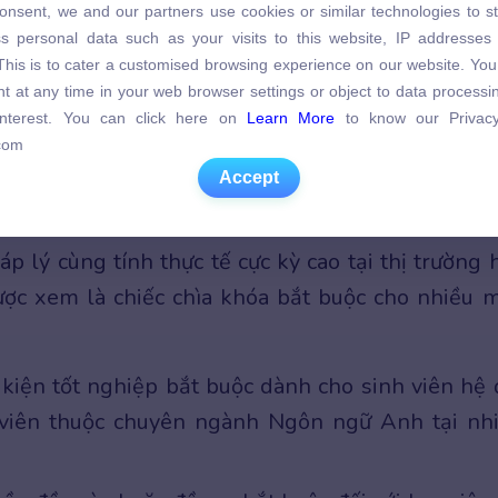
onsent, we and our partners use cookies or similar technologies to s
s personal data such as your visits to this website, IP addresses
s personal data such as your visits to this website, IP addresses
C1
. This is to cater a customised browsing experience on our website. Yo
. This is to cater a customised browsing experience on our website. Yo
t at any time in your web browser settings or object to data process
t at any time in your web browser settings or object to data process
 interest. You can click here on
Learn More
to know our Privacy
 interest. You can click here on
Learn More
to know our Privacy
com
C2
com
Accept
Accept
ậc 4 trong Khung năng lực ngoại ngữ 6 bậc Việt Nam
p lý cùng tính thực tế cực kỳ cao tại thị trường 
ược xem là chiếc chìa khóa bắt buộc cho nhiều 
kiện tốt nghiệp bắt buộc dành cho sinh viên hệ 
 viên thuộc chuyên ngành Ngôn ngữ Anh tại nh