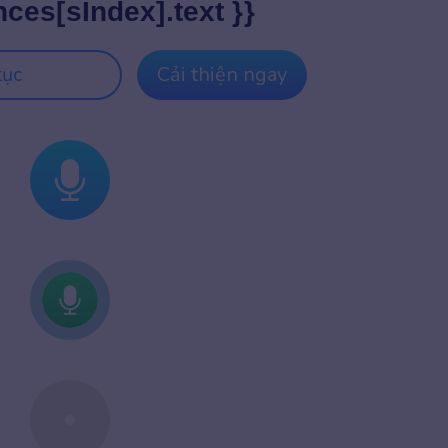
nces[sIndex].text }}
tục
Cải thiện ngay