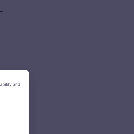
–
ability and
ability and
tore, access