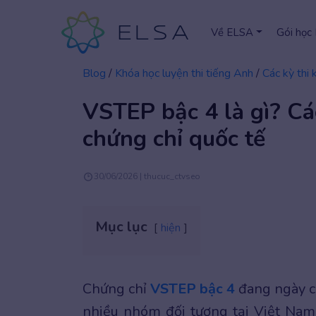
Về ELSA
Gói học
Blog
/
Khóa học luyện thi tiếng Anh
/
Các kỳ thi 
VSTEP bậc 4 là gì? Cá
chứng chỉ quốc tế
30/06/2026 | thucuc_ctvseo
Mục lục
hiện
Chứng chỉ
VSTEP bậc 4
đang ngày cà
nhiều nhóm đối tượng tại Việt Nam.