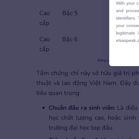
With your c
and proces
and proces
Cao
Bậc 5
identifiers
identifiers
cấp
your consen
your consen
legitimate
legitimate
elsaspeak.
Cao
Bậc 6
elsaspeak.
cấp
Bảng vị trí của VSTEP b
Tấm chứng chỉ này sở hữu giá trị phá
thuật và lao động Việt Nam. Đây đ
tiêu quan trọng:
Chuẩn đầu ra sinh viên:
Là điều 
học chất lượng cao, hoặc sinh
trường đại học top đầu.