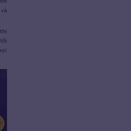
thi
 và
thi
tối
học