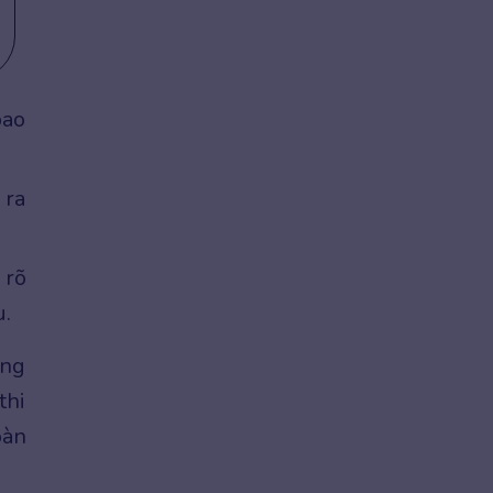
bao
 ra
 rõ
u.
ăng
thi
oàn