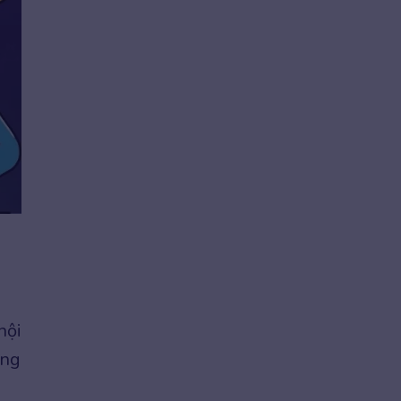
hội
ứng