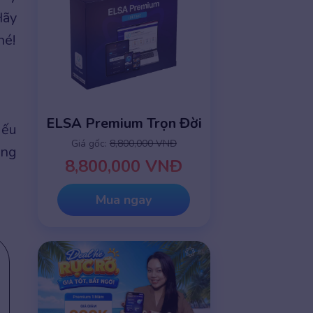
Hãy
hé!
ELSA Premium Trọn Đời
iếu
Giá gốc:
8,800,000 VNĐ
ông
8,800,000 VNĐ
Mua ngay