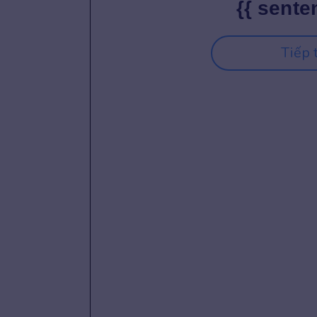
{{ sente
Tiếp 