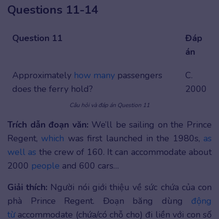
Questions 11-14
Question 11
Đáp
án
Approximately
how many
passengers
C.
does the ferry hold?
2000
Câu hỏi và đáp án Question 11
Trích dẫn đoạn văn:
We’ll be sailing on the Prince
Regent,
which
was first launched in the 1980s,
as
well as
the crew of 160. It can accommodate about
2000
people
and 600 cars…
Giải thích:
Người nói giới thiệu về sức chứa của con
phà Prince Regent. Đoạn băng dùng
động
từ
accommodate (chứa/có chỗ cho) đi liền với con số