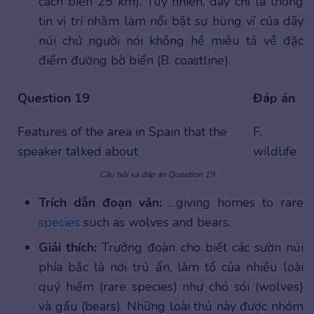
cách biển 25 km). Tuy nhiên, đây chỉ là thông
tin vị trí nhằm làm nổi bật sự hùng vĩ của dãy
núi chứ người nói không hề miêu tả về đặc
điểm đường bờ biển (B. coastline).
Question 19
Đáp án
Features of the area in Spain that the
F.
speaker talked about
wildlife
Câu hỏi và đáp án Question 19
Trích dẫn đoạn văn:
…giving homes to rare
species
such as wolves and bears.
Giải thích:
Trưởng đoàn cho biết các sườn núi
phía bắc là nơi trú ẩn, làm tổ của nhiều loài
quý hiếm (rare species) như chó sói (wolves)
và gấu (bears). Những loài thú này được nhóm