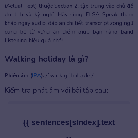
(Actual Test) thuộc Section 2, tập trung vào chủ đề
du lịch và kỳ nghỉ. Hãy cùng ELSA Speak tham
khảo ngay audio, đáp án chi tiết, transcript song ngữ
cùng bộ từ vựng ăn điểm giúp bạn nâng band
Listening hiệu quả nhé!
Walking holiday là gì?
Phiên âm (
IPA
):
/ˈwɔː.kɪŋ ˈhɒl.ə.deɪ/
Kiểm tra phát âm với bài tập sau:
{{ sentences[sIndex].text