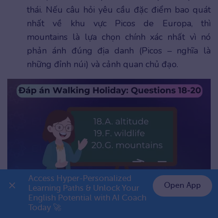
thái. Nếu câu hỏi yêu cầu đặc điểm bao quát
nhất về khu vực Picos de Europa, thì
mountains là lựa chọn chính xác nhất vì nó
phản ánh đúng địa danh (Picos – nghĩa là
những đỉnh núi) và cảnh quan chủ đạo.
Access Hyper-Personalized 
Open App
Learning Paths & Unlock Your 
English Potential with AI Coach 
Dạng bài chọn 3 đáp án đúng từ danh sách cho trước, thường tập trung vào
👉 Premium 1 năm chỉ 799K
các đặc điểm mô tả
Today 🚀