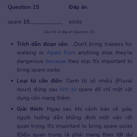
Question 15
Đáp án
spare
15
____________
socks
Câu hỏi và đáp án Question 15
Trích dẫn đoạn văn:
…Don’t bring trainers for
walking in.
Apart from
anything else, they’re
dangerous
because
they slip. It’s important to
bring spare socks.
Loại từ cần điền:
Danh từ số nhiều (Plural
noun) đứng sau
tính từ
spare để chỉ một vật
dụng cần mang thêm.
Giải thích:
Ngay sau khi cảnh báo về giày,
người hướng dẫn khẳng định một việc rất
quan trọng: It’s important to bring spare socks
(Điều quan trọng là phải mang theo tất dự