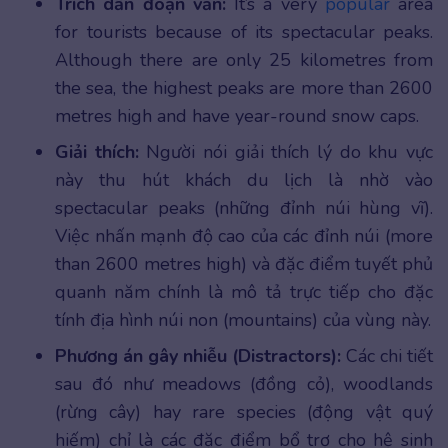
Trích dẫn đoạn văn:
It’s a very
popular
area
for tourists because of its spectacular peaks.
Although there are only 25 kilometres from
the sea, the highest peaks are more than 2600
metres high and have year-round snow caps.
Giải thích:
Người nói giải thích lý do khu vực
này thu hút khách du lịch là nhờ vào
spectacular peaks (những đỉnh núi hùng vĩ).
Việc nhấn mạnh độ cao của các đỉnh núi (more
than 2600 metres high) và đặc điểm tuyết phủ
quanh năm chính là mô tả trực tiếp cho đặc
tính địa hình núi non (mountains) của vùng này.
Phương án gây nhiễu (Distractors):
Các chi tiết
sau đó như meadows (đồng cỏ), woodlands
(rừng cây) hay rare species (động vật quý
hiếm) chỉ là các đặc điểm bổ trợ cho hệ sinh