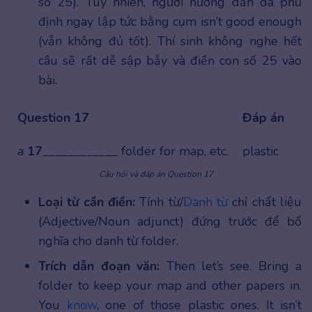
số 25). Tuy nhiên, người hướng dẫn đã phủ
định ngay lập tức bằng cụm isn’t good enough
(vẫn không đủ tốt). Thí sinh không nghe hết
câu sẽ rất dễ sập bẫy và điền con số 25 vào
bài.
Question 17
Đáp án
a
17
____________ folder for map, etc.
plastic
Câu hỏi và đáp án Question 17
Loại từ cần điền:
Tính từ/
Danh từ
chỉ chất liệu
(Adjective/Noun adjunct) đứng trước để bổ
nghĩa cho danh từ folder.
Trích dẫn đoạn văn:
Then let’s see. Bring a
folder to keep your map and other papers in.
You
know
, one of those plastic ones. It isn’t