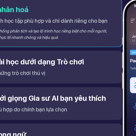
 nhân hoá
 học tập phù hợp và chỉ dành riêng cho bạn
ống phân tích và tạo lộ trình học riêng biệt cho mỗi người,
thực tế nhanh chóng và hiệu quả
i học dưới dạng Trò chơi
ững trò chơi thú vị
ới giọng Gia sư AI bạn yêu thích
ù hợp do chính bạn lựa chọn
cải thiện khả năng nghe – nói hiệu quả hơn.
song ngữ