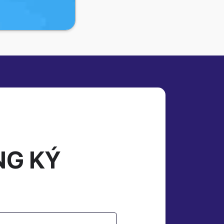
NG KÝ
1 Năm
000 Đ
0 Đ