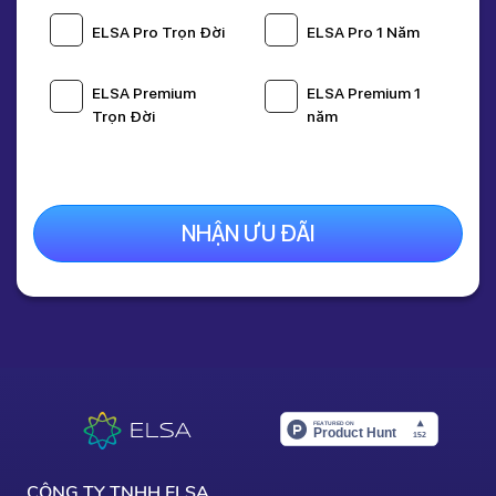
Giá gốc:
1,595,000 Đ
ELSA Pro Trọn Đời
ELSA Pro 1 Năm
1,095,000 Đ
Nhập mã
THANG8
giảm còn
495k
khi thanh toán
ELSA Premium
ELSA Premium 1
online
Trọn Đời
năm
Nâng Cấp Ngay
NHẬN ƯU ĐÃI
CÔNG TY TNHH ELSA