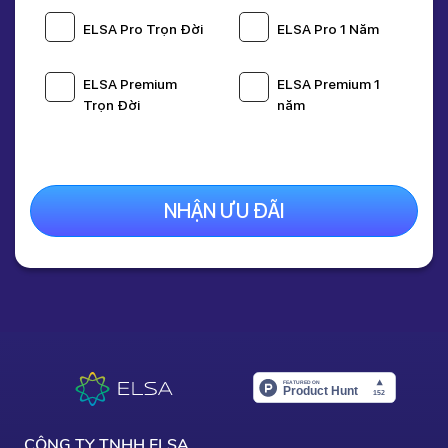
Giá gốc:
1,595,000 Đ
ELSA Pro Trọn Đời
ELSA Pro 1 Năm
1,095,000 Đ
Nhập mã
THANG8
giảm còn
495k
khi thanh toán
ELSA Premium
ELSA Premium 1
online
Trọn Đời
năm
Nâng Cấp Ngay
NHẬN ƯU ĐÃI
CÔNG TY TNHH ELSA