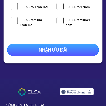
Giá gốc:
1,595,000 Đ
ELSA Pro Trọn Đời
ELSA Pro 1 Năm
1,095,000 Đ
Nhập mã
THANG8
giảm còn
495k
khi thanh toán
ELSA Premium
ELSA Premium 1
online
Trọn Đời
năm
Nâng Cấp Ngay
NHẬN ƯU ĐÃI
CÔNG TY TNHH ELSA