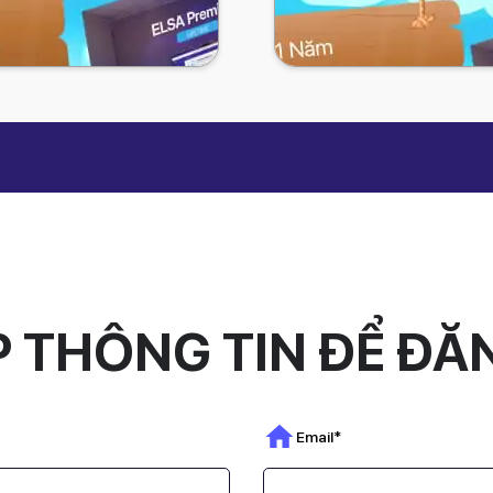
o Trọn Đời
ELSA Pro 
3,395,000 Đ
Giá gốc:
1,595,
5,000 Đ
1,095,00
m còn
1.199k
khi thanh toán
Nhập mã
THANG8
giảm còn
4
 THÔNG TIN ĐỂ ĐĂ
nline
online
Cấp Ngay
Nâng Cấp 
Email*
mium Trọn Đời
ELSA Premi
c:
8,800,000 Đ
Giá gốc:
2,74