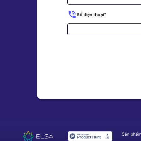
8,8
Nhập mã
THANG8
gi
Số điện thoại*
Nâng
Sản phẩ