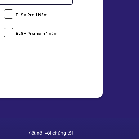
00 Đ
n
799k
khi thanh toán
ELSA Pro 1 Năm
 Ngay
ELSA Premium 1 năm
Kết nối với chúng tôi