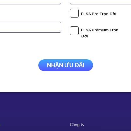
00,000 Đ
1,716,0
ảm còn
3.299K
khi thanh toán
Nhập mã
THANG8
giảm cò
ELSA Pro Trọn Đời
online
online
 Cấp Ngay
Nâng Cấp
ELSA Premium Trọn
Đời
NHẬN ƯU ĐÃI
m
Công ty