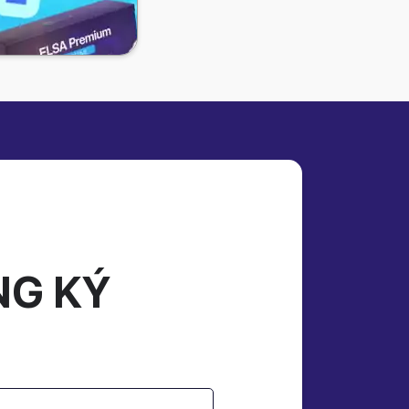
1 Năm
000 Đ
0 Đ
95k
khi thanh toán
NG KÝ
Ngay
um 1 năm
5,000 Đ