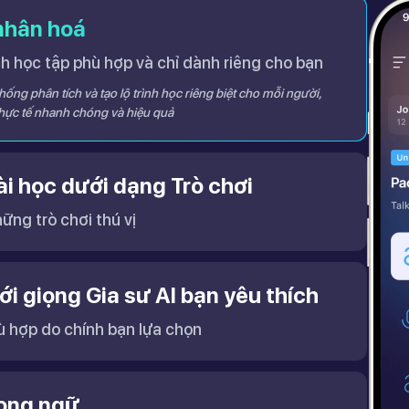
 nhân hoá
 học tập phù hợp và chỉ dành riêng cho bạn
ống phân tích và tạo lộ trình học riêng biệt cho mỗi người,
thực tế nhanh chóng và hiệu quả
i học dưới dạng Trò chơi
ững trò chơi thú vị
ới giọng Gia sư AI bạn yêu thích
ù hợp do chính bạn lựa chọn
cải thiện khả năng nghe – nói hiệu quả hơn.
song ngữ