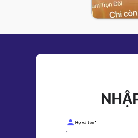
ELSA Pr
Giá gốc:
2,19
Nhập mã
THANG8
giả
NHẬP
o
Nâng 
Họ và tên*
ELSA Pre
Giá gố