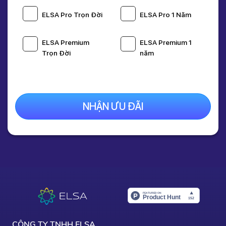
Giá gốc:
1,595,000 Đ
ELSA Pro Trọn Đời
ELSA Pro 1 Năm
1,095,000 Đ
Nhập mã
THANG8
giảm còn
495k
khi thanh toán
ELSA Premium
ELSA Premium 1
online
Trọn Đời
năm
Nâng Cấp Ngay
NHẬN ƯU ĐÃI
CÔNG TY TNHH ELSA