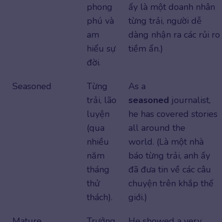
phong
ấy là một doanh nhân
phú và
từng trải, người dễ
am
dàng nhận ra các rủi ro
hiểu sự
tiềm ẩn.)
đời.
Seasoned
Từng
As a
trải, lão
seasoned
journalist,
luyện
he has covered stories
(qua
all around the
nhiều
world. (Là một nhà
năm
báo từng trải, anh ấy
tháng
đã đưa tin về các câu
thử
chuyện trên khắp thế
thách).
giới.)
Mature
Trưởng
He showed a very