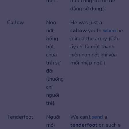
thục.
đầu cũng có thể dễ
dàng sử dụng.)
Callow
Non
He was just a
nớt,
callow
youth
when
he
bồng
joined the army. (Cậu
bột,
ấy chỉ là một thanh
chưa
niên non nớt khi vừa
trải sự
mới nhập ngũ.)
đời
(thường
chỉ
người
trẻ).
Tenderfoot
Người
We can’t
send
a
mới,
tenderfoot
on such a