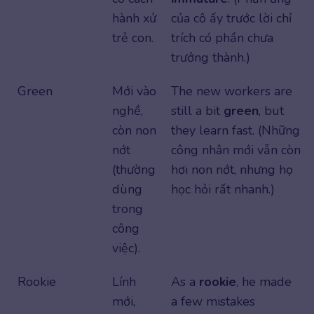
hành xử
của cô ấy trước lời chỉ
trẻ con.
trích có phần chưa
trưởng thành.)
Green
Mới vào
The new workers are
nghề,
still a bit
green
, but
còn non
they learn fast. (Những
nớt
công nhân mới vẫn còn
(thường
hơi non nớt, nhưng họ
dùng
học hỏi rất nhanh.)
trong
công
việc).
Rookie
Lính
As a
rookie
, he made
mới,
a few mistakes