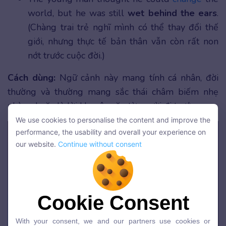
world, but he was still
wet behind the ears
.
(Chàng trai trẻ nghĩ mình có thể thay đổi thế
giới, nhưng thực tế bản thân vẫn còn rất non
nớt trước cuộc đời.)
Cách dùng:
Ngữ cảnh này mang tính cá nhân, đời
thường và thường mang sắc thái châm biếm nhẹ
nhàng hoặc là lời khuyên răn từ người đi trước.
We use cookies to personalise the content and improve the
We use cookies to personalise the content and improve the
performance, the usability and overall your experience on
performance, the usability and overall your experience on
our website.
Continue without consent
our website.
Continue without consent
Cookie Consent
Cookie Consent
With your consent, we and our partners use cookies or
With your consent, we and our partners use cookies or