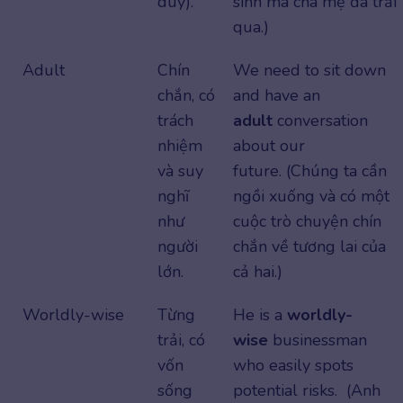
duy).
sinh mà cha mẹ đã trải
qua.)
Adult
Chín
We need to sit down
chắn, có
and have an
trách
adult
conversation
nhiệm
about our
và suy
future. (Chúng ta cần
nghĩ
ngồi xuống và có một
như
cuộc trò chuyện chín
người
chắn về tương lai của
lớn.
cả hai.)
Worldly-wise
Từng
He is a
worldly-
trải, có
wise
businessman
vốn
who easily spots
sống
potential risks. (Anh