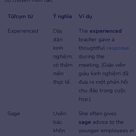
độ chuyên môn cao.
Từ/cụm từ
Ý nghĩa
Ví dụ
Experienced
Dày
The
experienced
dặn
teacher gave a
kinh
thoughtful
response
nghiệm,
during the
có thâm
meeting. (Giáo viên
niên
giàu kinh nghiệm đã
thực tế.
đưa ra một phản hồi
chu đáo trong cuộc
họp.)
Sage
Uyên
She often gives
bác,
sage
advice to the
khôn
younger employees in