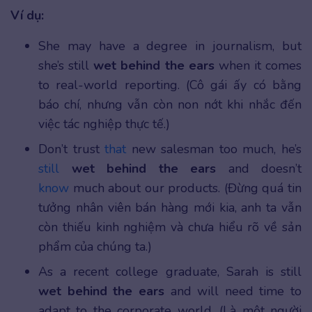
Ví dụ:
She may have a degree in journalism, but
she’s still
wet behind the ears
when it comes
to real-world reporting. (Cô gái ấy có bằng
báo chí, nhưng vẫn còn non nớt khi nhắc đến
việc tác nghiệp thực tế.)
Don’t trust
t
hat
new salesman too much, he’s
still
wet behind the ears
and doesn’t
know
much about our products. (Đừng quá tin
tưởng nhân viên bán hàng mới kia, anh ta vẫn
còn thiếu kinh nghiệm và chưa hiểu rõ về sản
phẩm của chúng ta.)
As a recent college graduate, Sarah is still
wet behind the ears
and will need time to
adapt to the corporate world. (Là một người