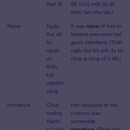
thực tế.
để xử lý một dự án
phức tạp như vậy.)
Naive
Ngây
It was
naive
of him to
thơ, dễ
believe everyone had
tin
good intentions. (Thật
người
ngây thơ khi anh ấy tin
do
rằng ai cũng có ý tốt.)
thiếu
trải
nghiệm
sống.
Immature
Chưa
Her response to the
trưởng
criticism was
thành,
somewhat
có cách
immature
. (Phản ứng