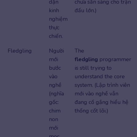
dặn
chưa sẵn sàng cho trận
kinh
đấu lớn.)
nghiệm
thực
chiến.
Fledgling
Người
The
mới
fledgling
programmer
bước
is still trying to
vào
understand the core
nghề
system. (Lập trình viên
(nghĩa
mới vào nghề vẫn
gốc:
đang cố gắng hiểu hệ
chim
thống cốt lõi.)
non
mới
mọc