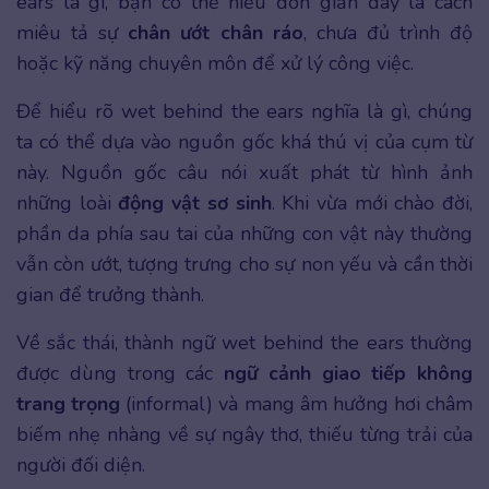
ears là gì, bạn có thể hiểu đơn giản đây là cách
miêu tả sự
chân ướt chân ráo
, chưa đủ trình độ
hoặc kỹ năng chuyên môn để xử lý công việc.
Để hiểu rõ wet behind the ears nghĩa là gì, chúng
ta có thể dựa vào nguồn gốc khá thú vị của cụm từ
này. Nguồn gốc câu nói xuất phát từ hình ảnh
những loài
động vật sơ sinh
. Khi vừa mới chào đời,
phần da phía sau tai của những con vật này thường
vẫn còn ướt, tượng trưng cho sự non yếu và cần thời
gian để trưởng thành.
Về sắc thái, thành ngữ wet behind the ears thường
được dùng trong các
ngữ cảnh giao tiếp không
trang trọng
(informal) và mang âm hưởng hơi châm
biếm nhẹ nhàng về sự ngây thơ, thiếu từng trải của
người đối diện.