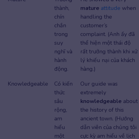
thành,
mature
attitude
when
chín
handling the
chắn
customer’s
trong
complaint. (Anh ấy đã
suy
thể hiện một thái độ
nghĩ và
rất trưởng thành khi xử
hành
lý khiếu nại của khách
động.
hàng.)
Knowledgeable
Có kiến
Our guide was
thức
extremely
sâu
knowledgeable
about
rộng,
the history of this
am
ancient town. (Hướng
hiểu
dẫn viên của chúng tôi
một
cực kỳ am hiểu về lịch