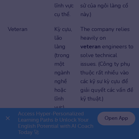
lĩnh vực
sử của ngôi làng cổ
cụ thể.
này.)
Veteran
Kỳ cựu,
The company relies
lão
heavily on
làng
veteran
engineers to
(trong
solve technical
một
issues. (Công ty phụ
ngành
thuộc rất nhiều vào
nghề
các kỹ sư kỳ cựu để
hoặc
giải quyết các vấn đề
lĩnh
kỹ thuật.)
vực).
Access Hyper-Personalized 
Open App
Learning Paths & Unlock Your 
Expert
Thành
She provided an
English Potential with AI Coach 
👉 Premium 1 năm chỉ 799K
thạo,
expert
opinion on
Today 🚀