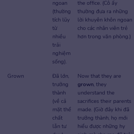
ngoan
the office. (Cô ấy
(thường
thường đưa ra những
tích lũy
lời khuyên khôn ngoan
từ
cho các nhân viên trẻ
nhiều
hơn trong văn phòng.)
trải
nghiệm
sống).
Grown
Đã lớn,
Now that they are
trưởng
grown
, they
thành
understand the
(về cả
sacrifices their parents
mặt thể
made. (Giờ đây khi đã
chất
trưởng thành, họ mới
lẫn tư
hiểu được những hy