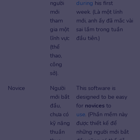
người
during
his first
mới
week. (Là một lính
tham
mới, anh ấy đã mắc vài
gia một
sai lầm trong tuần
lĩnh vực
đầu tiên.)
(thể
thao,
công
sở).
Novice
Người
This software is
mới bắt
designed to be easy
đầu,
for
novices
to
chưa có
use
. (Phần mềm này
kỹ năng
được thiết kế để
thuần
những người mới bắt