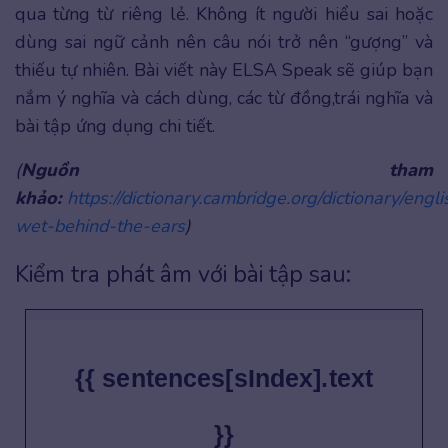
qua từng từ riêng lẻ. Không ít người hiểu sai hoặc
dùng sai ngữ cảnh nên câu nói trở nên “gượng” và
thiếu tự nhiên. Bài viết này ELSA Speak sẽ giúp bạn
nắm ý nghĩa và cách dùng, các từ đồng,trái nghĩa và
bài tập ứng dụng chi tiết.
(
Nguồn tham
khảo:
https://dictionary.cambridge.org/dictionary/engl
wet-behind-the-ears
)
Kiểm tra phát âm với bài tập sau:
{{ sentences[sIndex].text
}}