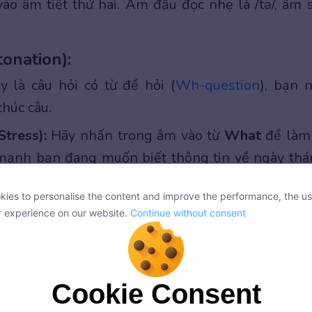
vào âm tiết thứ hai. Âm đầu đọc nhẹ là /tə/, âm 
tonation):
y là câu hỏi có từ để hỏi (
Wh-question
), bạn 
thúc câu.
tress):
Hãy nhấn trọng âm vào từ
What
để làm
ạnh bạn đang muốn biết thông tin về ngày thá
i giờ. DATE và toDAY để làm nổi bật thông tin ch
ies to personalise the content and improve the performance, the us
à nhấn nhẹ thêm ở toDAY.
ies to personalise the content and improve the performance, the us
r experience on our website.
Continue without consent
r experience on our website.
Continue without consent
y
? (Hôm nay là ngày mấy thế?)
Cookie Consent
Cookie Consent
ôm nay là ngày 18 tháng 6.)
onsent, we and our partners use cookies or similar technologies to s