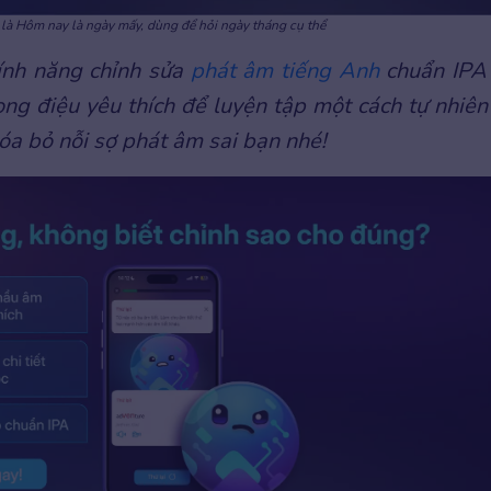
 là Hôm nay là ngày mấy, dùng để hỏi ngày tháng cụ thể
tính năng chỉnh sửa
phát âm tiếng Anh
chuẩn IPA
iọng điệu yêu thích để luyện tập một cách tự nhiên
óa bỏ nỗi sợ phát âm sai bạn nhé!