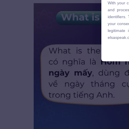
With your c
and proces
and proces
identifiers
identifiers
your consen
your consen
legitimate
legitimate
elsaspeak.
elsaspeak.