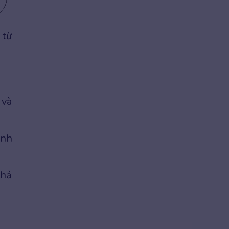
 từ
 và
ành
thả