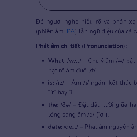
Để người nghe hiểu rõ và phản xạ
(phiên âm
IPA
) lẫn ngữ điệu của cả c
Phát âm chi tiết (Pronunciation):
What:
/wʌt/ – Chú ý âm /w/ bật 
bật rõ âm đuôi /t/.
is:
/ɪz/ – Âm /ɪ/ ngắn, kết thúc
“ít” hay “i”.
the:
/ðə/ – Đặt đầu lưỡi giữa ha
lỏng sang âm /ə/ (“ơ”).
date:
/deɪt/ – Phát âm nguyên âm đ