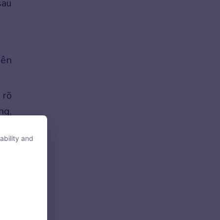
sau
nên
 rõ
ng,
ính
ability and
ability and
tore, access