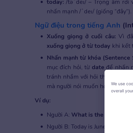
today:
/təˈdeɪ/ – Trọng âm rơi 
nhấn mạnh /ˈdeɪ/ (giống “đây”).
Ngữ điệu trong tiếng Anh
(In
Xuống giọng ở cuối câu:
Vì đâ
xuống giọng ở từ today
khi kết 
Nhấn mạnh từ khóa (Sentence S
mục đích hỏi, từ
date
để nhấn m
tránh nhầm với hỏi thứ hoặc hỏ
We use cook
mà người nói muốn hỏi (ngày) v
We use cook
overall you
overall you
Ví dụ:
Người A:
What is the date toda
Người B: Today is June 18th. (H
With your c