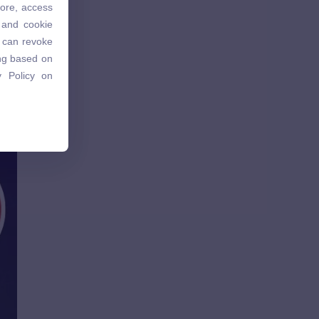
tore, access
 and cookie
 and cookie
u can revoke
u can revoke
ing based on
ing based on
 Policy on
 Policy on