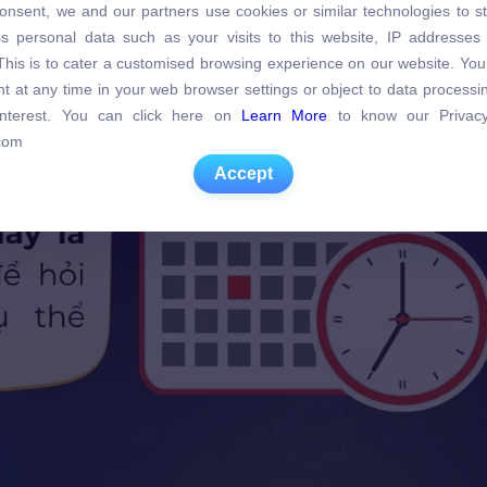
onsent, we and our partners use cookies or similar technologies to s
s personal data such as your visits to this website, IP addresses
s personal data such as your visits to this website, IP addresses
. This is to cater a customised browsing experience on our website. Yo
. This is to cater a customised browsing experience on our website. Yo
t at any time in your web browser settings or object to data process
t at any time in your web browser settings or object to data process
 interest. You can click here on
Learn More
to know our Privacy
 interest. You can click here on
Learn More
to know our Privacy
com
com
Accept
Accept