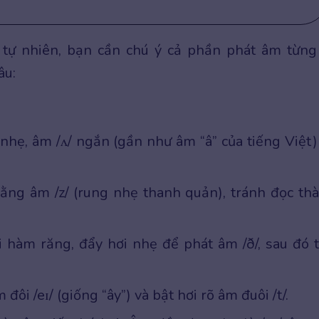
 tự nhiên, bạn cần chú ý cả phần phát âm từng
âu:
nhẹ, âm /ʌ/ ngắn (gần như âm “â” của tiếng Việt)
 bằng âm /z/ (rung nhẹ thanh quản), tránh đọc th
i hàm răng, đẩy hơi nhẹ để phát âm /ð/, sau đó 
ôi /eɪ/ (giống “ây”) và bật hơi rõ âm đuôi /t/.