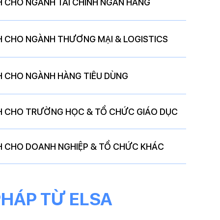
H CHO NGÀNH TÀI CHÍNH NGÂN HÀNG
H CHO NGÀNH THƯƠNG MẠI & LOGISTICS
H CHO NGÀNH HÀNG TIÊU DÙNG
H CHO TRƯỜNG HỌC & TỔ CHỨC GIÁO DỤC
H CHO DOANH NGHIỆP & TỔ CHỨC KHÁC
PHÁP TỪ ELSA