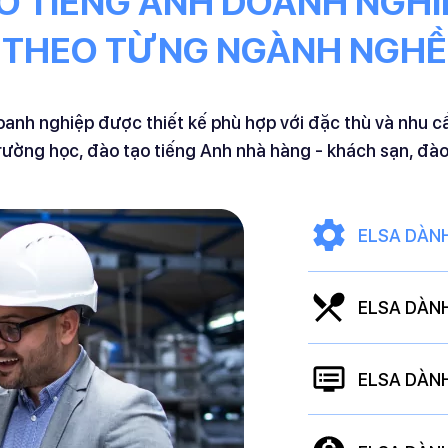
O TIẾNG ANH DOANH NGHI
THEO TỪNG NGÀNH NGHỀ
oanh nghiệp
được thiết kế phù hợp với đặc thù và nhu cầ
trường học
,
đào tạo tiếng Anh nhà hàng - khách sạn
,
đào
ELSA DÀN
ELSA DÀN
ELSA DÀN