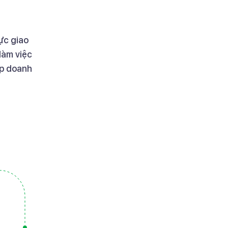
ực giao
 làm việc
úp doanh