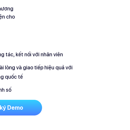
chương
iện cho
 tác, kết nối với nhân viên
i lòng và giao tiếp hiệu quả với
g quốc tế
nh số
 ký Demo