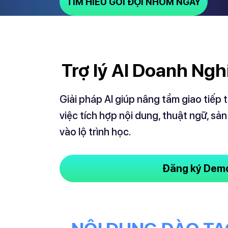
TÌM HIỂU GÓI ĐỘI NHÓM NGAY
Trợ lý AI Doanh Ng
Giải pháp AI giúp nâng tầm giao tiếp
việc tích hợp nội dung, thuật ngữ, s
vào lộ trình học.
Đăng ký Dem