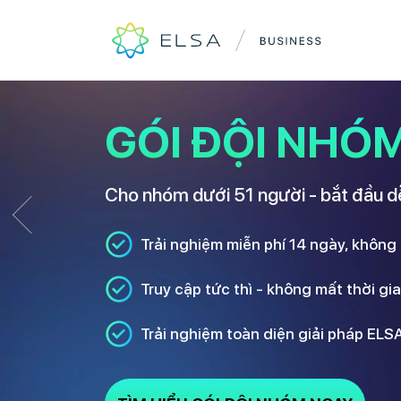
ELSA DOANH 
GÓI ĐỘI NHÓ
Lộ Trình Học Siêu Cá Nhân Hóa
Cho nhóm dưới 51 người - bắt đầu d
Previous
Nhập Vai Sống Động Cùng AI
Trải nghiệm miễn phí 14 ngày, không
Truy cập tức thì - không mất thời gi
ĐĂNG KÝ DEMO CÙNG ELSA NGAY!
Trải nghiệm toàn diện giải pháp EL