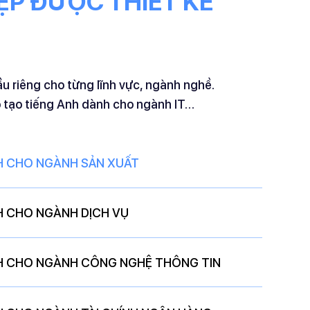
ỆP ĐƯỢC THIẾT KẾ
u riêng cho từng lĩnh vực, ngành nghề.
 tạo tiếng Anh dành cho ngành IT
…
H CHO NGÀNH SẢN XUẤT
H CHO NGÀNH DỊCH VỤ
H CHO NGÀNH CÔNG NGHỆ THÔNG TIN