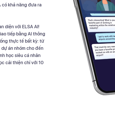
A có khả năng đưa ra
n diện với ELSA AI!
giao tiếp bằng AI thông
ống thực tế bất kỳ: từ
ai dự án nhóm cho đến
rình học siêu cá nhân
 cải thiện chỉ với 10