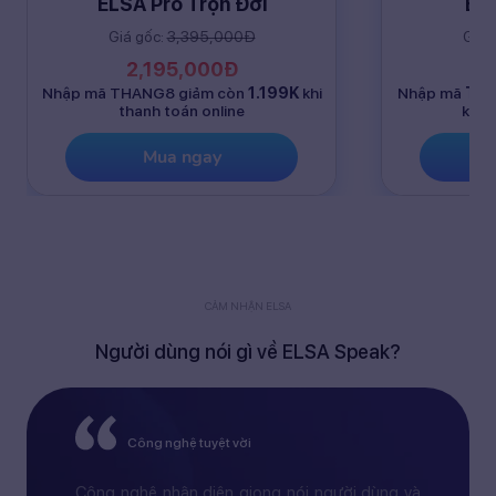
ELSA Pro Trọn Đời
ELS
Giá gốc:
3,395,000Đ
Giá 
2,195,000Đ
1
Nhập mã THANG8 giảm còn
1.199K
khi
Nhập mã
TH
thanh toán online
khi 
Mua ngay
CẢM NHẬN ELSA
Người dùng nói gì về ELSA Speak?
Công nghệ tuyệt vời
Công nghệ nhận diện giọng nói người dùng và