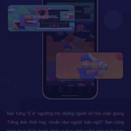
Bạn từng “ố à” ngưỡng mộ những người sở hữu chất giọng
Tiếng Anh thật hay, chuẩn như người bản ngữ? Bạn cũng
từng than thân trách phận vì bao nhiêu năm mài quần trên