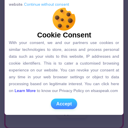
website.
Continue without consent
website.
Continue without consent
Cookie Consent
Cookie Consent
With your consent, we and our partners use cookies or
With your consent, we and our partners use cookies or
similar technologies to store, access and process personal
similar technologies to store, access and process personal
data such as your visits to this website, IP addresses and
data such as your visits to this website, IP addresses and
cookie identifiers. This is to cater a customised browsing
cookie identifiers. This is to cater a customised browsing
experience on our website. You can revoke your consent at
experience on our website. You can revoke your consent at
any time in your web browser settings or object to data
any time in your web browser settings or object to data
processing based on legitimate interest. You can click here
processing based on legitimate interest. You can click here
on
Learn More
to know our Privacy Policy on elsaspeak.com
on
Learn More
to know our Privacy Policy on elsaspeak.com
Accept
Accept