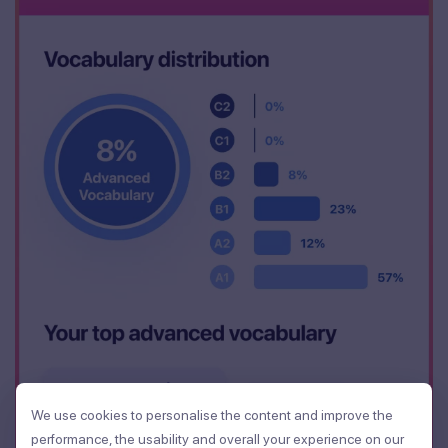
We use cookies to personalise the content and improve the
We use cookies to personalise the content and improve the
performance, the usability and overall your experience on our
performance, the usability and overall your experience on our