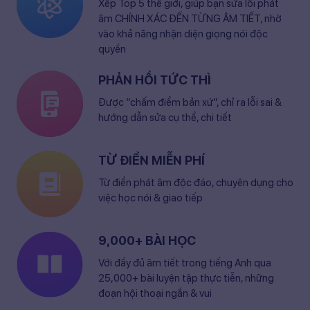
Xếp Top 5 thế giới, giúp bạn sửa lỗi phát
âm CHÍNH XÁC ĐẾN TỪNG ÂM TIẾT, nhờ
vào khả năng nhận diện giọng nói độc
quyền
PHẢN HỒI TỨC THÌ
Được “chấm điểm bản xứ”, chỉ ra lỗi sai &
hướng dẫn sửa cụ thể, chi tiết
TỪ ĐIỂN MIỄN PHÍ
Từ điển phát âm độc đáo, chuyên dụng cho
việc học nói & giao tiếp
9,000+ BÀI HỌC
Với đầy đủ âm tiết trong tiếng Anh qua
25,000+ bài luyện tập thực tiễn, những
đoạn hội thoại ngắn & vui