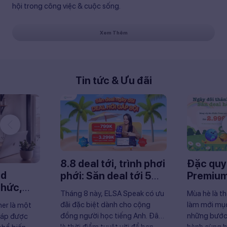
hội trong công việc & cuộc sống.
Xem Thêm
Tin tức & Ưu đãi
8.8 deal tới, trình phơi
Đặc qu
ld
phới: Săn deal tới 5
Premium 
thức,
TRIỆU với ELSA Speak
2.999K
Tháng 8 này, ELSA Speak có ưu
Mùa hè là th
bài tập
đãi đặc biệt dành cho cộng
làm mới mục
er là một
đồng người học tiếng Anh. Đây
những bước 
háp được