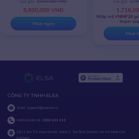
Giá gốc:
8,800,000 VNĐ
Giá gốc:
2,7
8,800,000 VNĐ
1,716,0
Nhập mã
VNINF26
gi
thanh toá
Mua ngay
Mua 
CÔNG TY TNHH ELSA
Email:
support@elsanow.io
Hotline/Liên hệ:
1900 633 413
29/11 Bui Thi Xuan Street, Ward 2, Tan Binh District, Ho Chi Minh City,
Vietnam