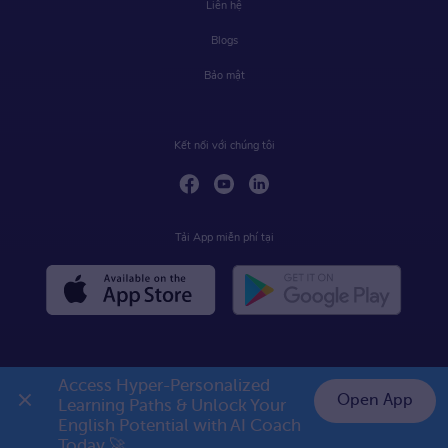
Liên hệ
Blogs
Bảo mật
Kết nối với chúng tôi
Tải App miễn phí tại
Access Hyper-Personalized 
Open App
Learning Paths & Unlock Your 
English Potential with AI Coach 
Today 🚀