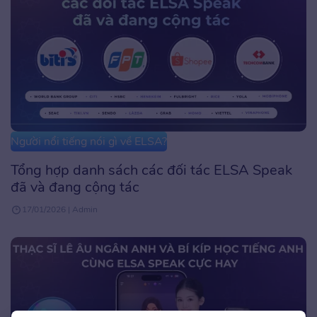
Người nổi tiếng nói gì về ELSA?
Tổng hợp danh sách các đối tác ELSA Speak
đã và đang cộng tác
17/01/2026 | Admin