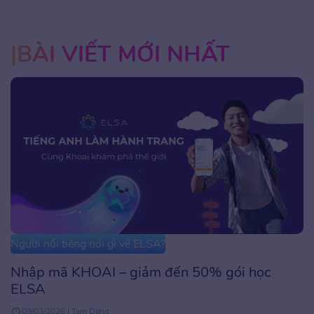
BÀI VIẾT MỚI NHẤT
Người nổi tiếng nói gì về ELSA?
Nhập mã KHOAI – giảm đến 50% gói học
ELSA
09/03/2026 | Tam Dang