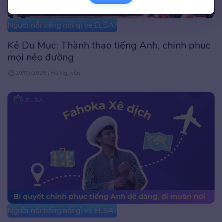
Người nổi tiếng nói gì về ELSA?
Kẻ Du Mục: Thành thạo tiếng Anh, chinh phục
mọi nẻo đường
19/05/2025 | Hà Nguyễn
Người nổi tiếng nói gì về ELSA?