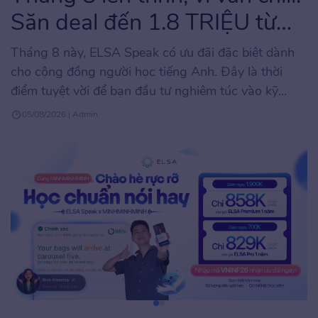
Săn deal đến 1.8 TRIỆU từ
ELSA
Tháng 8 này, ELSA Speak có ưu đãi đặc biệt dành
cho cộng đồng người học tiếng Anh. Đây là thời
điểm tuyệt vời để bạn đầu tư nghiêm túc vào kỹ
năng phát âm và giao tiếp tiếng Anh với mức chi phí
05/08/2026 | Admin
tối ưu, hiếm khi xuất hiện trong năm. Chương trình
áp […]