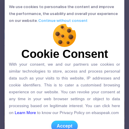
We use cookies to personalise the content and improve
We use cookies to personalise the content and improve
the performance, the usability and overall your experience
the performance, the usability and overall your experience
on our website.
Continue without consent
on our website.
Continue without consent
Người nổi tiếng nói gì về ELSA?
Thạc sĩ Lê Âu Ngân Anh và bí kíp học tiếng
Cookie Consent
Cookie Consent
Anh cùng ELSA Speak cực hay
With your consent, we and our partners use cookies or
01/01/2026 | Admin
With your consent, we and our partners use cookies or
similar technologies to store, access and process personal
similar technologies to store, access and process personal
data such as your visits to this website, IP addresses and
data such as your visits to this website, IP addresses and
cookie identifiers. This is to cater a customised browsing
cookie identifiers. This is to cater a customised browsing
experience on our website. You can revoke your consent at
experience on our website. You can revoke your consent at
any time in your web browser settings or object to data
any time in your web browser settings or object to data
processing based on legitimate interest. You can click here
processing based on legitimate interest. You can click here
on
Learn More
to know our Privacy Policy on elsaspeak.com
on
Learn More
to know our Privacy Policy on elsaspeak.com
Accept
Accept