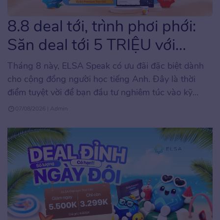
8.8 deal tới, trình phơi phới:
Săn deal tới 5 TRIỆU với
ELSA Speak
Tháng 8 này, ELSA Speak có ưu đãi đặc biệt dành
cho cộng đồng người học tiếng Anh. Đây là thời
điểm tuyệt vời để bạn đầu tư nghiêm túc vào kỹ
năng phát âm và giao tiếp tiếng Anh với mức chi phí
07/08/2026 | Admin
tối ưu, hiếm khi xuất hiện trong năm. Chương trình
áp […]