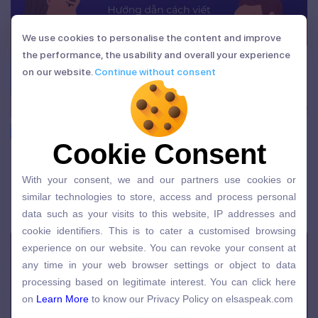
We use cookies to personalise the content and improve
We use cookies to personalise the content and improve
the performance, the usability and overall your experience
the performance, the usability and overall your experience
on our website.
Continue without consent
on our website.
Continue without consent
Tiếng Anh theo kỹ năng
Cookie Consent
Cookie Consent
Hướng dẫn cách viết Argumentative Essay
With your consent, we and our partners use cookies or
IELTS Writing task 2 hay
With your consent, we and our partners use cookies or
similar technologies to store, access and process personal
similar technologies to store, access and process personal
01/07/2026 | Admin
data such as your visits to this website, IP addresses and
data such as your visits to this website, IP addresses and
cookie identifiers. This is to cater a customised browsing
cookie identifiers. This is to cater a customised browsing
experience on our website. You can revoke your consent at
experience on our website. You can revoke your consent at
any time in your web browser settings or object to data
any time in your web browser settings or object to data
processing based on legitimate interest. You can click here
processing based on legitimate interest. You can click here
on
Learn More
to know our Privacy Policy on elsaspeak.com
on
Learn More
to know our Privacy Policy on elsaspeak.com