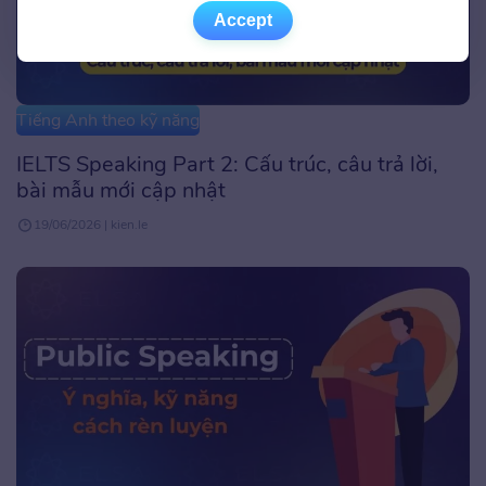
Accept
Accept
Tiếng Anh theo kỹ năng
IELTS Speaking Part 2: Cấu trúc, câu trả lời,
bài mẫu mới cập nhật
19/06/2026 | kien.le