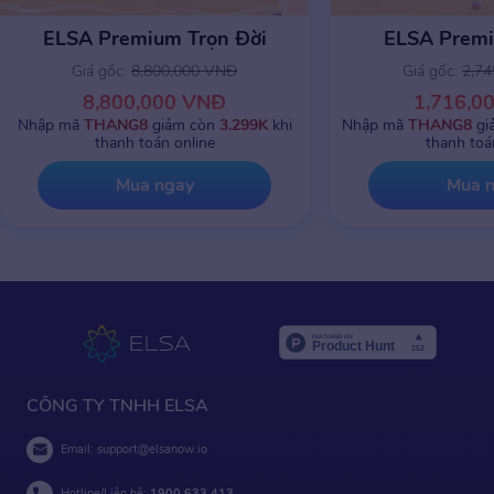
ELSA Premium Trọn Đời
ELSA Prem
Giá gốc:
8,800,000 VNĐ
Giá gốc:
2,7
8,800,000 VNĐ
1,716,0
Nhập mã
THANG8
giảm còn
3.299K
khi
Nhập mã
THANG8
gi
thanh toán online
thanh toá
Mua ngay
Mua 
CÔNG TY TNHH ELSA
Email:
support@elsanow.io
Hotline/Liên hệ:
1900 633 413