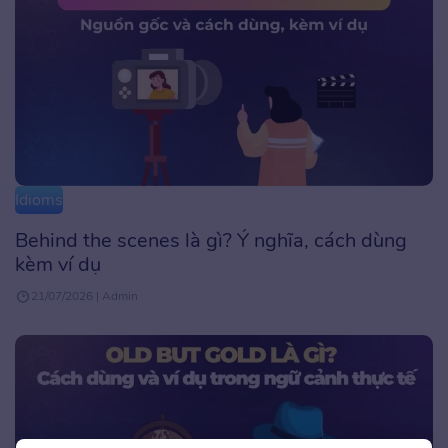
Idioms
Behind the scenes là gì? Ý nghĩa, cách dùng
kèm ví dụ
21/07/2026 | Admin