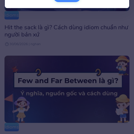
Idioms
Hit the sack là gì? Cách dùng idiom chuẩn như
người bản xứ
30/06/2026 | nghan
Idioms