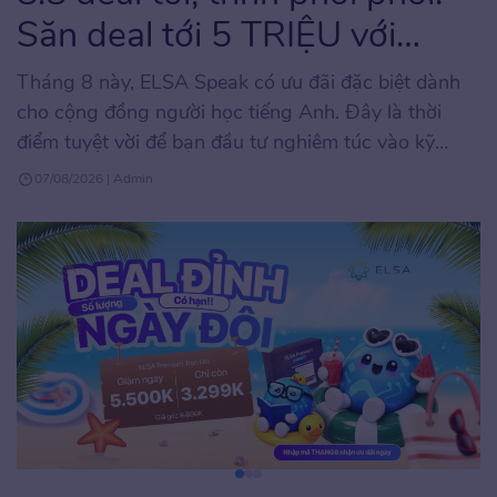
Săn deal tới 5 TRIỆU với
ELSA Speak
Tháng 8 này, ELSA Speak có ưu đãi đặc biệt dành
cho cộng đồng người học tiếng Anh. Đây là thời
điểm tuyệt vời để bạn đầu tư nghiêm túc vào kỹ
năng phát âm và giao tiếp tiếng Anh với mức chi phí
07/08/2026 | Admin
tối ưu, hiếm khi xuất hiện trong năm. Chương trình
áp […]