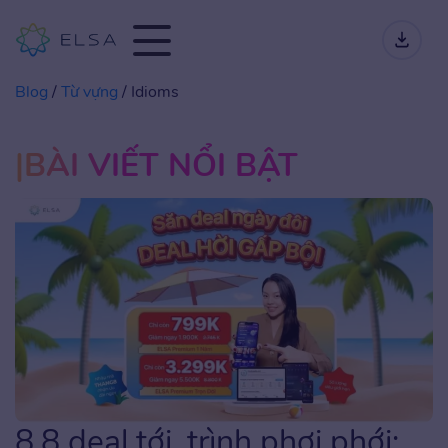
Blog
/
Từ vựng
/
Idioms
BÀI VIẾT NỔI BẬT
8.8 deal tới, trình phơi phới: