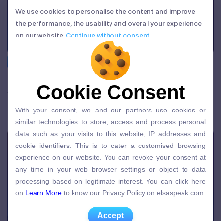
We use cookies to personalise the content and improve
We use cookies to personalise the content and improve
the performance, the usability and overall your experience
the performance, the usability and overall your experience
on our website.
Continue without consent
on our website.
Continue without consent
Idioms
Old but gold là gì? Ý nghĩa, cách dùng và ví dụ
Cookie Consent
Cookie Consent
thực tế
With your consent, we and our partners use cookies or
09/07/2026 | Admin
With your consent, we and our partners use cookies or
similar technologies to store, access and process personal
similar technologies to store, access and process personal
data such as your visits to this website, IP addresses and
data such as your visits to this website, IP addresses and
cookie identifiers. This is to cater a customised browsing
cookie identifiers. This is to cater a customised browsing
experience on our website. You can revoke your consent at
experience on our website. You can revoke your consent at
any time in your web browser settings or object to data
any time in your web browser settings or object to data
processing based on legitimate interest. You can click here
processing based on legitimate interest. You can click here
on
Learn More
to know our Privacy Policy on elsaspeak.com
on
Learn More
to know our Privacy Policy on elsaspeak.com
Accept
Accept