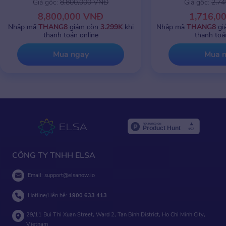
Giá gốc:
8,800,000 VNĐ
Giá gốc:
2,7
8,800,000 VNĐ
1,716,0
Nhập mã
THANG8
giảm còn
3.299K
khi
Nhập mã
THANG8
gi
thanh toán online
thanh toá
Mua ngay
Mua 
CÔNG TY TNHH ELSA
Email:
support@elsanow.io
Hotline/Liên hệ:
1900 633 413
29/11 Bui Thi Xuan Street, Ward 2, Tan Binh District, Ho Chi Minh City,
Vietnam