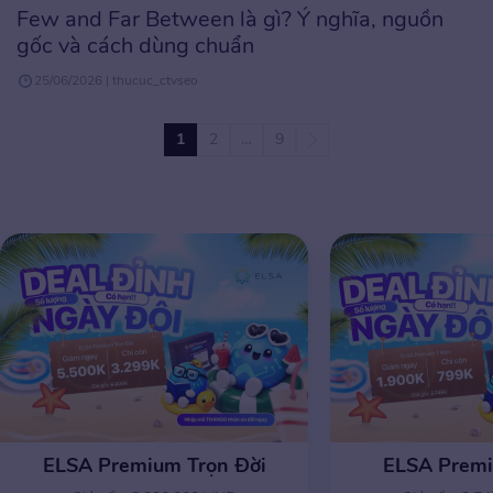
Few and Far Between là gì? Ý nghĩa, nguồn
gốc và cách dùng chuẩn
25/06/2026 | thucuc_ctvseo
1
2
…
9
ELSA Premium Trọn Đời
ELSA Prem