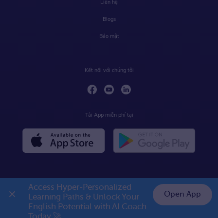
Liên hệ
Blogs
Bảo mật
Kết nối với chúng tôi
Tải App miễn phí tại
Access Hyper-Personalized 
Open App
Learning Paths & Unlock Your 
English Potential with AI Coach 
Today 🚀