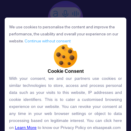
We use cookies to personalise the content and improve the
We use cookies to personalise the content and improve the
performance, the usability and overall your experience on our
performance, the usability and overall your experience on our
website.
website.
Continue without consent
Continue without consent
Phản Hồi
Sau mỗi bài học, người học nhận phản hồi về phát
âm và ngữ pháp ngay lập tức, giúp cải thiện kỹ năng
và tiến bộ nhanh chóng.
Cookie Consent
Cookie Consent
With your consent, we and our partners use cookies or
With your consent, we and our partners use cookies or
similar technologies to store, access and process personal
similar technologies to store, access and process personal
data such as your visits to this website, IP addresses and
data such as your visits to this website, IP addresses and
Lựa chọn gói học ELSA dành
cookie identifiers. This is to cater a customised browsing
cookie identifiers. This is to cater a customised browsing
experience on our website. You can revoke your consent at
experience on our website. You can revoke your consent at
cho bạn
any time in your web browser settings or object to data
any time in your web browser settings or object to data
processing based on legitimate interest. You can click here
processing based on legitimate interest. You can click here
on
on
Learn More
Learn More
to know our Privacy Policy on elsaspeak.com
to know our Privacy Policy on elsaspeak.com