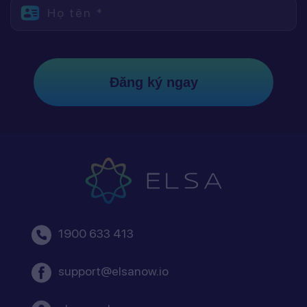
Họ tên *
Đăng ký ngay
1900 633 413
support@elsanow.io