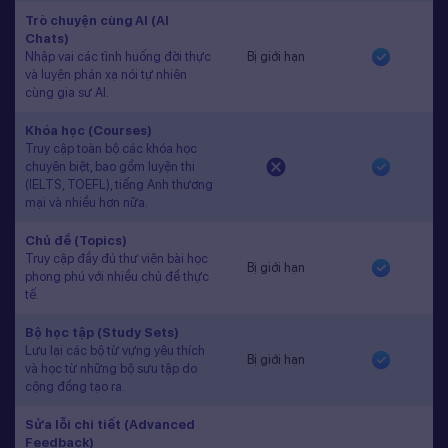
Trò chuyện cùng AI (AI
Chats)
Nhập vai các tình huống đời thực
Bị giới hạn
và luyện phản xạ nói tự nhiên
cùng gia sư AI.
Khóa học (Courses)
Truy cập toàn bộ các khóa học
chuyên biệt, bao gồm luyện thi
(IELTS, TOEFL), tiếng Anh thương
mại và nhiều hơn nữa.
Chủ đề (Topics)
Truy cập đầy đủ thư viện bài học
Bị giới hạn
phong phú với nhiều chủ đề thực
tế.
Bộ học tập (Study Sets)
Lưu lại các bộ từ vựng yêu thích
Bị giới hạn
và học từ những bộ sưu tập do
cộng đồng tạo ra.
Sửa lỗi chi tiết (Advanced
Feedback)