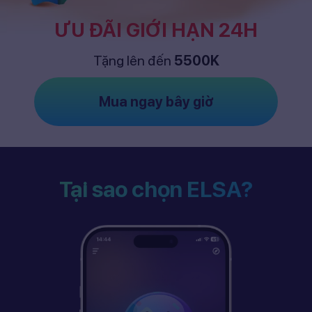
ƯU ĐÃI GIỚI HẠN 24H
Tặng lên đến
5500K
Mua ngay bây giờ
Tại sao chọn ELSA?