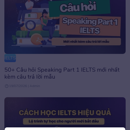
IELTS
50+ Câu hỏi Speaking Part 1 IELTS mới nhất
kèm câu trả lời mẫu
19/07/2026 | Admin