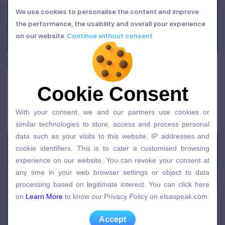
We use cookies to personalise the content and improve
We use cookies to personalise the content and improve
the performance, the usability and overall your experience
the performance, the usability and overall your experience
on our website.
Continue without consent
on our website.
Continue without consent
IELTS
Cách học IELTS hiệu quả: Lộ trình tự học cho
Cookie Consent
Cookie Consent
người mới bắt đầu
With your consent, we and our partners use cookies or
13/07/2026 | Admin
With your consent, we and our partners use cookies or
similar technologies to store, access and process personal
similar technologies to store, access and process personal
data such as your visits to this website, IP addresses and
data such as your visits to this website, IP addresses and
cookie identifiers. This is to cater a customised browsing
cookie identifiers. This is to cater a customised browsing
experience on our website. You can revoke your consent at
experience on our website. You can revoke your consent at
any time in your web browser settings or object to data
any time in your web browser settings or object to data
processing based on legitimate interest. You can click here
processing based on legitimate interest. You can click here
on
Learn More
to know our Privacy Policy on elsaspeak.com
on
Learn More
to know our Privacy Policy on elsaspeak.com
Accept
Accept