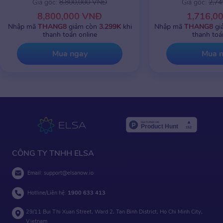
Giá gốc:
8,800,000 VNĐ
Giá gốc:
2,7
8,800,000 VNĐ
1,716,0
Nhập mã
THANG8
giảm còn
3.299K
khi
Nhập mã
THANG8
gi
thanh toán online
thanh toá
Mua ngay
Mua 
CÔNG TY TNHH ELSA
Email:
support@elsanow.io
Hotline/Liên hệ:
1900 633 413
29/11 Bui Thi Xuan Street, Ward 2, Tan Binh District, Ho Chi Minh City,
Vietnam