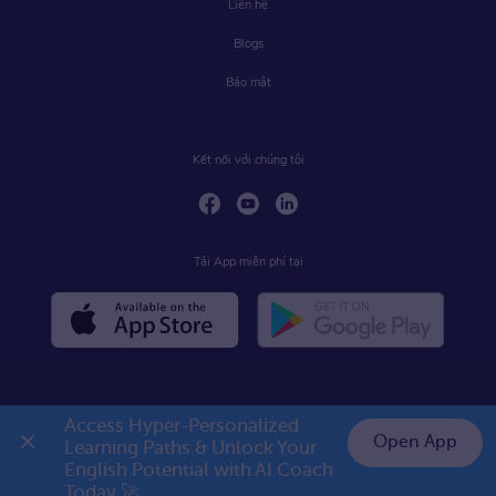
Liên hệ
Blogs
Bảo mật
Kết nối với chúng tôi
Tải App miễn phí tại
Access Hyper-Personalized 
Open App
Learning Paths & Unlock Your 
English Potential with AI Coach 
Today 🚀