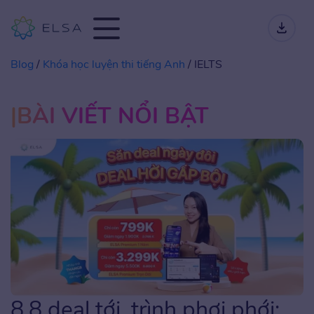
Blog
/
Khóa học luyện thi tiếng Anh
/
IELTS
BÀI VIẾT NỔI BẬT
8.8 deal tới, trình phơi phới: