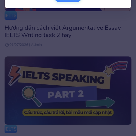
IELTS
Hướng dẫn cách viết Argumentative Essay
IELTS Writing task 2 hay
01/07/2026 | Admin
IELTS