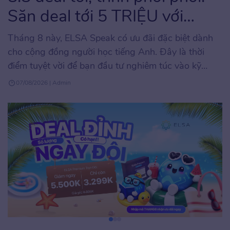
Săn deal tới 5 TRIỆU với
ELSA Speak
Tháng 8 này, ELSA Speak có ưu đãi đặc biệt dành
cho cộng đồng người học tiếng Anh. Đây là thời
điểm tuyệt vời để bạn đầu tư nghiêm túc vào kỹ
năng phát âm và giao tiếp tiếng Anh với mức chi phí
07/08/2026 | Admin
tối ưu, hiếm khi xuất hiện trong năm. Chương trình
áp […]