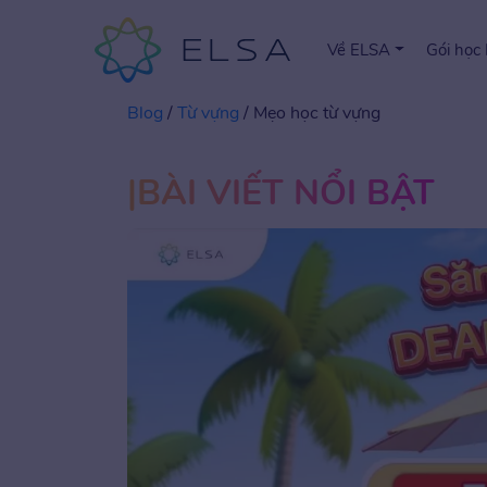
Về ELSA
Gói học
Blog
/
Từ vựng
/
Mẹo học từ vựng
BÀI VIẾT NỔI BẬT