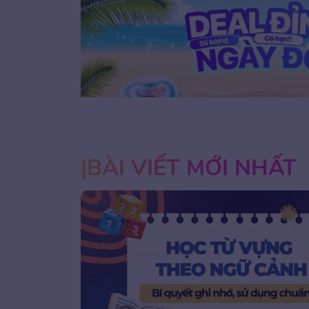
1
2
3
BÀI VIẾT MỚI NHẤT