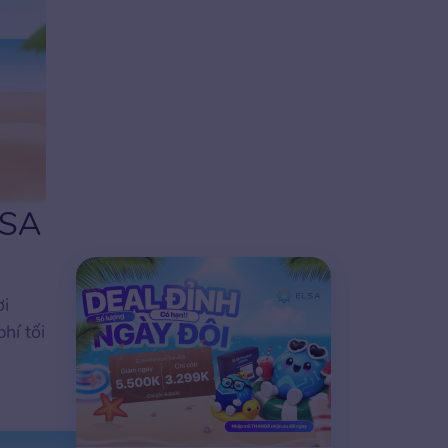
LSA
ời
hí tối