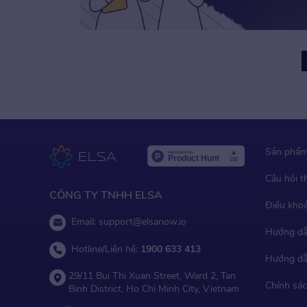
Older Posts
Sản phẩ
Câu hỏi 
CÔNG TY TNHH ELSA
Điều kho
Email:
support@elsanow.io
Hướng dẫ
Hotline/Liên hệ:
1900 633 413
Hướng dẫ
29/11 Bui Thi Xuan Street, Ward 2, Tan
Chính sác
Binh District, Ho Chi Minh City, Vietnam