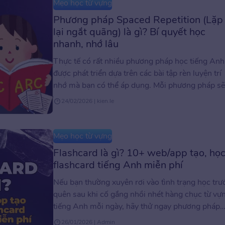
Mẹo học từ vựng
Phương pháp Spaced Repetition (Lặp
lại ngắt quãng) là gì? Bí quyết học
nhanh, nhớ lâu
Thực tế có rất nhiều phương pháp học tiếng Anh
được phát triển dựa trên các bài tập rèn luyện trí
nhớ mà bạn có thể áp dụng. Mỗi phương pháp s
có một đặc điểm riêng, phù hợp với trình độ và 
24/02/2026 | kien.le
tuổi khác nhau. Tuy nhiên, với phương pháp lặp l
ngắt […]
Mẹo học từ vựng
Flashcard là gì? 10+ web/app tạo, họ
flashcard tiếng Anh miễn phí
Nếu bạn thường xuyên rơi vào tình trạng học trư
quên sau khi cố gắng nhồi nhét hàng chục từ vự
tiếng Anh mỗi ngày, hãy thử ngay phương pháp
ghi nhớ bằng flashcard. Hãy cùng ELSA Speak
26/01/2026 | Admin