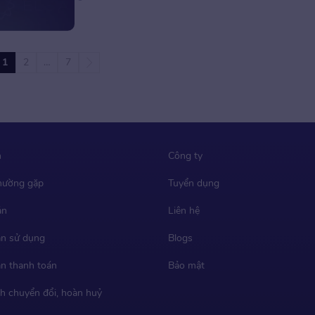
khám phá các website và app tạo flashcard tiếng
Anh miễn phí tốt nhất hiện nay trong […]
1
2
…
7
m
Công ty
thường gặp
Tuyển dụng
ản
Liên hệ
n sử dụng
Blogs
n thanh toán
Bảo mật
h chuyển đổi, hoàn huỷ