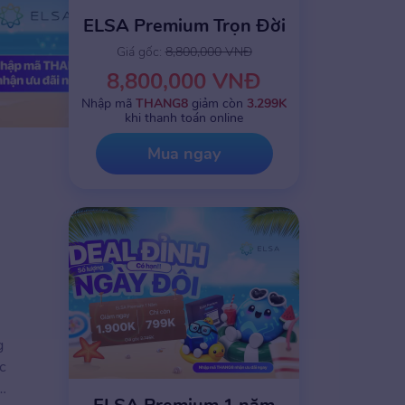
ELSA Premium Trọn Đời
Giá gốc:
8,800,000 VNĐ
8,800,000 VNĐ
Nhập mã
THANG8
giảm còn
3.299K
khi thanh toán online
Mua ngay
g
c