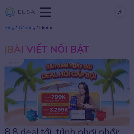
Blog
/
Từ vựng
/
Idioms
BÀI VIẾT NỔI BẬT
8.8 deal tới, trình phơi phới: