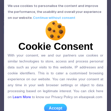
We use cookies to personalise the content and improve
We use cookies to personalise the content and improve
the performance, the usability and overall your experience
the performance, the usability and overall your experience
on our website.
Continue without consent
on our website.
Continue without consent
Idioms
Break the ice nghĩa là gì? Ý nghĩa và cách
Cookie Consent
Cookie Consent
dùng trong tiếng Anh
With your consent, we and our partners use cookies or
26/02/2026 | Admin
With your consent, we and our partners use cookies or
similar technologies to store, access and process personal
similar technologies to store, access and process personal
data such as your visits to this website, IP addresses and
data such as your visits to this website, IP addresses and
cookie identifiers. This is to cater a customised browsing
cookie identifiers. This is to cater a customised browsing
experience on our website. You can revoke your consent at
experience on our website. You can revoke your consent at
any time in your web browser settings or object to data
any time in your web browser settings or object to data
processing based on legitimate interest. You can click here
processing based on legitimate interest. You can click here
on
Learn More
to know our Privacy Policy on elsaspeak.com
on
Learn More
to know our Privacy Policy on elsaspeak.com
Accept
Accept