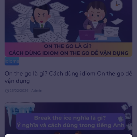
Idioms
On the go là gì? Cách dùng idiom On the go dễ
vận dụng
26/02/2026 | Admin