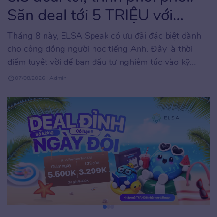
Săn deal tới 5 TRIỆU với
ELSA Speak
Tháng 8 này, ELSA Speak có ưu đãi đặc biệt dành
cho cộng đồng người học tiếng Anh. Đây là thời
điểm tuyệt vời để bạn đầu tư nghiêm túc vào kỹ
năng phát âm và giao tiếp tiếng Anh với mức chi phí
07/08/2026 | Admin
tối ưu, hiếm khi xuất hiện trong năm. Chương trình
áp […]