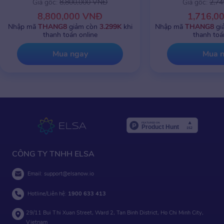
Giá gốc:
8,800,000 VNĐ
Giá gốc:
2,7
8,800,000 VNĐ
1,716,0
Nhập mã
THANG8
giảm còn
3.299K
khi
Nhập mã
THANG8
gi
thanh toán online
thanh toá
Mua ngay
Mua 
CÔNG TY TNHH ELSA
Email:
support@elsanow.io
Hotline/Liên hệ:
1900 633 413
29/11 Bui Thi Xuan Street, Ward 2, Tan Binh District, Ho Chi Minh City,
Vietnam