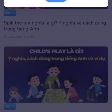
Idioms
Spill the tea nghĩa là gì? Ý nghĩa và cách dùng
trong tiếng Anh
26/02/2026 | Admin
Idioms