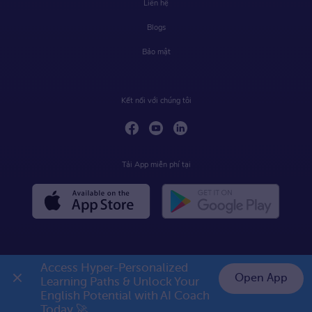
Liên hệ
Blogs
Bảo mật
Kết nối với chúng tôi
Tải App miễn phí tại
Access Hyper-Personalized 
Open App
Learning Paths & Unlock Your 
English Potential with AI Coach 
Today 🚀