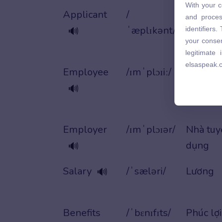
With your c
and proces
Applicant
/
Người 
and proces
identifiers
ˈæplɪkənt/
tuyển
🔊
identifiers
your consen
your consen
legitimate
legitimate
elsaspeak.
elsaspeak.
Employee
/ɪmˈplɔɪiː/
Nhân vi
🔊
Employer
/ɪmˈplɔɪər/
Nhà tuy
dụng
🔊
Salary
/ˈsæləri/
Lương
🔊
Benefits
/ˈbɛnɪfɪts/
Phúc lợi