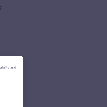
ý
ability and
ability and
g
tore, access