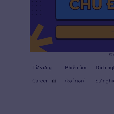
Từ 
Từ vựng
Phiên âm
Dịch ng
Career
/kəˈrɪər/
Sự nghi
🔊