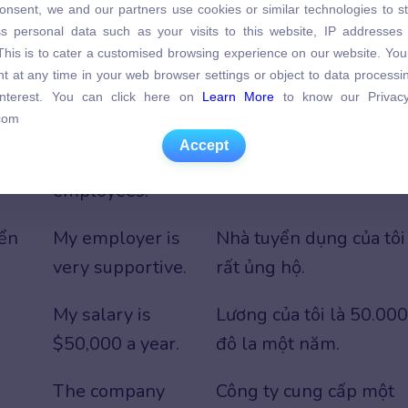
onsent, we and our partners use cookies or similar technologies to s
s personal data such as your visits to this website, IP addresses
ứng
There were
Có rất nhiều người ứng
s personal data such as your visits to this website, IP addresses
. This is to cater a customised browsing experience on our website. Yo
many applicants
tuyển cho công việc đó.
. This is to cater a customised browsing experience on our website. Yo
t at any time in your web browser settings or object to data process
t at any time in your web browser settings or object to data process
for the job.
 interest. You can click here on
Learn More
to know our Privacy
 interest. You can click here on
Learn More
to know our Privacy
com
com
ên
The company
Công ty có hơn 100
Accept
Accept
has over 100
nhân viên.
employees.
ển
My employer is
Nhà tuyển dụng của tôi
very supportive.
rất ủng hộ.
My salary is
Lương của tôi là 50.000
$50,000 a year.
đô la một năm.
The company
Công ty cung cấp một