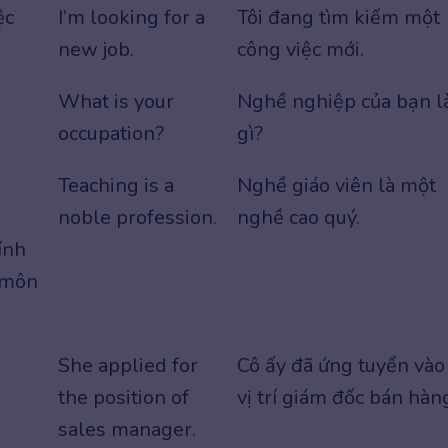
ệc
I’m looking for a
Tôi đang tìm kiếm một
new job.
công việc mới.
What is your
Nghề nghiệp của bạn l
occupation?
gì?
Teaching is a
Nghề giáo viên là một
noble profession.
nghề cao quý.
ính
 môn
She applied for
Cô ấy đã ứng tuyển vào
the position of
vị trí giám đốc bán hàn
sales manager.