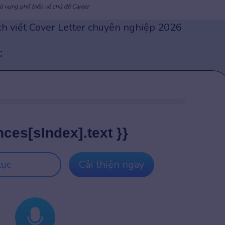
ừ vựng phổ biến về chủ đề Career
ch viết Cover Letter chuyên nghiệp 2026
:
nces[sIndex].text }}
tục
Cải thiện ngay