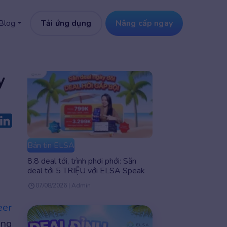
Tải ứng dụng
Nâng cấp ngay
Blog
y
Bản tin ELSA
8.8 deal tới, trình phơi phới: Săn
deal tới 5 TRIỆU với ELSA Speak
07/08/2026 | Admin
eer
ạng