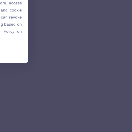
tore, access
 and cookie
 and cookie
u can revoke
u can revoke
ing based on
ing based on
 Policy on
 Policy on