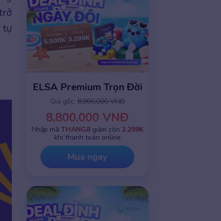
trở
 tự
ELSA Premium Trọn Đời
Giá gốc:
8,800,000 VNĐ
8,800,000 VNĐ
Nhập mã
THANG8
giảm còn
3.299K
khi thanh toán online
Mua ngay