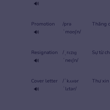
🔊
Promotion
/prə
Thăng 
ˈmoʊʃn/
🔊
Resignation
/ˌrɛzɪɡ
Sự từ c
ˈneɪʃn/
🔊
Cover letter
/ˈkʌvər
Thư xin 
ˈlɛtər/
🔊