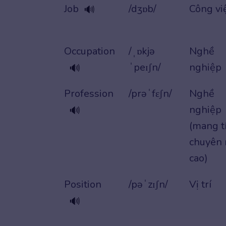
Job
/dʒɒb/
Công vi
🔊
Occupation
/ˌɒkjə
Nghề
ˈpeɪʃn/
nghiệp
🔊
Profession
/prəˈfɛʃn/
Nghề
nghiệp
🔊
(mang t
chuyên
cao)
Position
/pəˈzɪʃn/
Vị trí
🔊