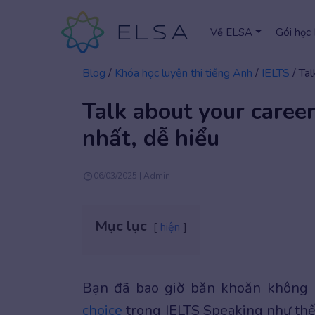
Về ELSA
Gói học
Blog
/
Khóa học luyện thi tiếng Anh
/
IELTS
/
Tal
Talk about your caree
nhất, dễ hiểu
06/03/2025 | Admin
Mục lục
hiện
Bạn đã bao giờ băn khoăn không 
choice
trong IELTS Speaking như thế