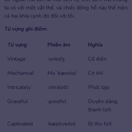
ta có với một vật thể, và chiếc đồng hồ này thể hiện
cả hai khía cạnh đó đối với tôi.
Từ vựng ghi điểm:
Từ vựng
Phiên âm
Nghĩa
Vintage
‘vɪntɪdʒ
Cổ điển
Mechanical
Məˈkænɪkəl
Cơ khí
Intricately
‘ɪntrɪkətli
Phức tạp
Graceful
‘ɡreɪsfʊl
Duyên dáng,
thanh lịch
Captivated
‘kæptɪveɪtɪd
Bị thu hút