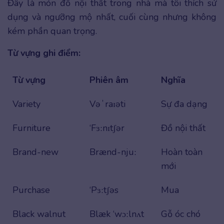
Đây là món đồ nội thất trong nhà mà tôi thích sử
dụng và ngưỡng mộ nhất, cuối cùng nhưng không
kém phần quan trọng.
Từ vựng ghi điểm:
Từ vựng
Phiên âm
Nghĩa
Variety
Vəˈraɪəti
Sự đa dạng
Furniture
‘Fɜːnɪtʃər
Đồ nội thất
Brand-new
Brænd-njuː
Hoàn toàn
mới
Purchase
‘Pɜːtʃəs
Mua
Black walnut
Blæk ‘wɔːlnʌt
Gỗ óc chó