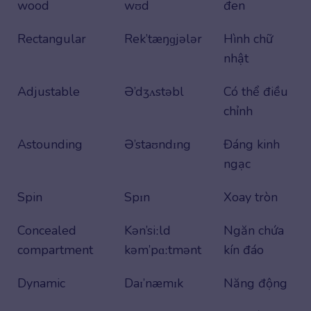
wood
wʊd
đen
Rectangular
Rek’tæŋɡjələr
Hình chữ
nhật
Adjustable
Ə’dʒʌstəbl
Có thể điều
chỉnh
Astounding
Ə’staʊndɪng
Đáng kinh
ngạc
Spin
Spɪn
Xoay tròn
Concealed
Kən’siːld
Ngăn chứa
compartment
kəm’pɑːtmənt
kín đáo
Dynamic
Daɪ’næmɪk
Năng động