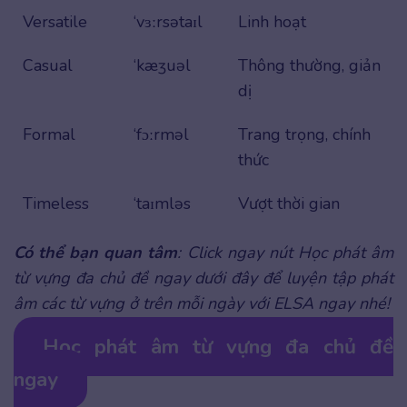
Versatile
‘vɜːrsətaɪl
Linh hoạt
Casual
‘kæʒuəl
Thông thường, giản
dị
Formal
‘fɔːrməl
Trang trọng, chính
thức
Timeless
‘taɪmləs
Vượt thời gian
Có thể bạn quan tâm
: Click ngay nút Học phát âm
từ vựng đa chủ đề ngay dưới đây để luyện tập phát
âm các từ vựng ở trên mỗi ngày với ELSA ngay nhé!
Học phát âm từ vựng đa chủ đề
ngay