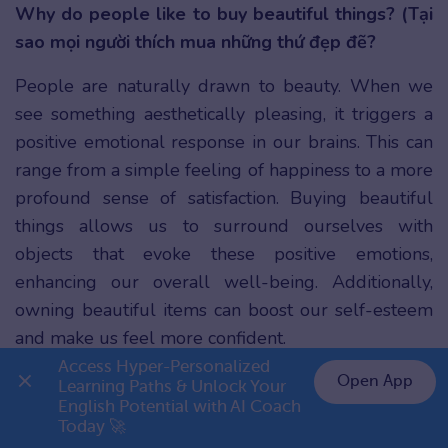
Why do people like to buy beautiful things? (Tại
sao mọi người thích mua những thứ đẹp đẽ?
People are naturally drawn to beauty. When we
see something aesthetically pleasing, it triggers a
positive emotional response in our brains. This can
range from a simple feeling of happiness to a more
profound sense of satisfaction. Buying beautiful
things allows us to surround ourselves with
objects that evoke these positive emotions,
enhancing our overall well-being. Additionally,
owning beautiful items can boost our self-esteem
and make us feel more confident.
Access Hyper-Personalized 
Open App
Learning Paths & Unlock Your 
English Potential with AI Coach 
👉 Premium 1 năm chỉ 799K
Today 🚀