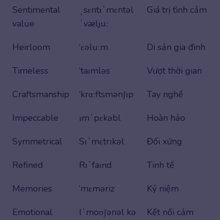
Sentimental
ˌsɛntɪˈmɛntəl
Giá trị tình cảm
value
ˈvæljuː
Heirloom
‘ɛəluːm
Di sản gia đình
Timeless
‘taɪmləs
Vượt thời gian
Craftsmanship
‘krɑːftsmənʃɪp
Tay nghề
Impeccable
ɪmˈpɛkəbl
Hoàn hảo
Symmetrical
Sɪˈmɛtrɪkəl
Đối xứng
Refined
Rɪˈfaɪnd
Tinh tế
Memories
‘mɛməriz
Kỷ niệm
Emotional
Iˈmoʊʃənəl kə
Kết nối cảm