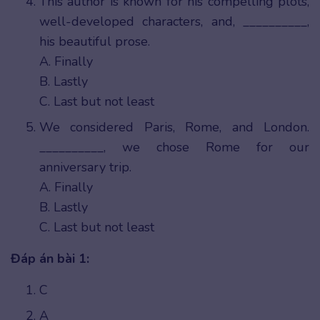
This author is known for his compelling plots,
well-developed characters, and, __________,
his beautiful prose.
A. Finally
B. Lastly
C. Last but not least
We considered Paris, Rome, and London.
__________, we chose Rome for our
anniversary trip.
A. Finally
B. Lastly
C. Last but not least
Đáp án bài 1:
C
A