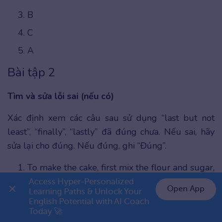
B
C
A
Bài tập 2
Tìm và sửa lỗi sai (nếu có)
Xác định xem các câu sau sử dụng “last but not
least”, “finally”, “lastly” đã đúng chưa. Nếu sai, hãy
sửa lại cho đúng. Nếu đúng, ghi “Đúng”.
To make the cake, first mix the flour and sugar,
then add the eggs and milk. Last but not least,
Access Hyper-Personalized 
Open App
Learning Paths & Unlock Your 
bake for 40 minutes.
English Potential with AI Coach 
👉 Premium 1 năm chỉ 799K
→
Today 🚀