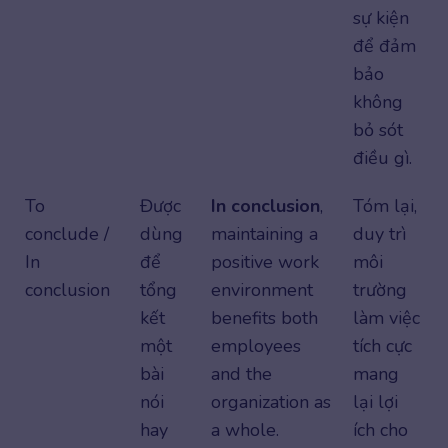
sự kiện
để đảm
bảo
không
bỏ sót
điều gì.
To
Được
In conclusion
,
Tóm lại,
conclude /
dùng
maintaining a
duy trì
In
để
positive work
môi
conclusion
tổng
environment
trường
kết
benefits both
làm việc
một
employees
tích cực
bài
and the
mang
nói
organization as
lại lợi
hay
a whole.
ích cho