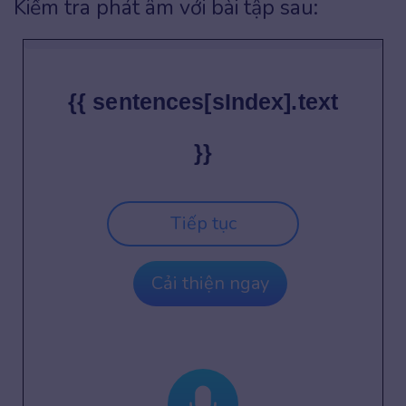
Kiểm tra phát âm với bài tập sau:
{{ sentences[sIndex].text
}}
Tiếp tục
Cải thiện ngay