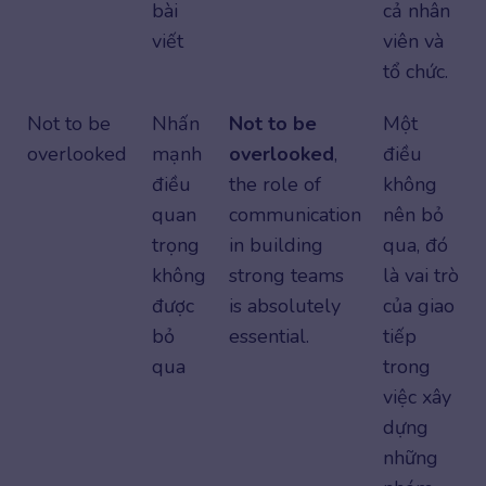
bài
cả nhân
viết
viên và
tổ chức.
Not to be
Nhấn
Not to be
Một
overlooked
mạnh
overlooked
,
điều
điều
the role of
không
quan
communication
nên bỏ
trọng
in building
qua, đó
không
strong teams
là vai trò
được
is absolutely
của giao
bỏ
essential.
tiếp
qua
trong
việc xây
dựng
những