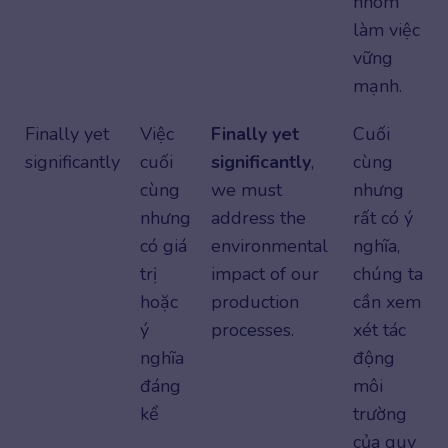
nhóm
làm việc
vững
mạnh.
Finally yet
Việc
Finally yet
Cuối
significantly
cuối
significantly
,
cùng
cùng
we must
nhưng
nhưng
address the
rất có ý
có giá
environmental
nghĩa,
trị
impact of our
chúng ta
hoặc
production
cần xem
ý
processes.
xét tác
nghĩa
động
đáng
môi
kể
trường
của quy