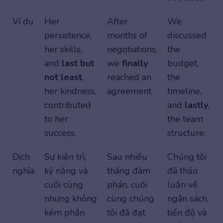
Ví dụ
Her
After
We
persistence,
months of
discussed
her skills,
negotiations,
the
and
last but
we
finally
budget,
not least
,
reached an
the
her kindness,
agreement.
timeline,
contributed
and
lastly
,
to her
the team
success.
structure.
Dịch
Sự kiên trì,
Sau nhiều
Chúng tôi
nghĩa
kỹ năng và
tháng đàm
đã thảo
cuối cùng
phán, cuối
luận về
nhưng không
cùng chúng
ngân sách,
kém phần
tôi đã đạt
tiến độ và