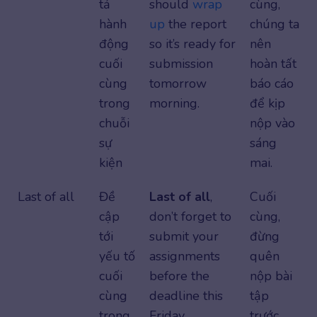
tả
should
wrap
cùng,
hành
up
the report
chúng ta
động
so it’s ready for
nên
cuối
submission
hoàn tất
cùng
tomorrow
báo cáo
trong
morning.
để kịp
chuỗi
nộp vào
sự
sáng
kiện
mai.
Last of all
Đề
Last of all
,
Cuối
cập
don’t forget to
cùng,
tới
submit your
đừng
yếu tố
assignments
quên
cuối
before the
nộp bài
cùng
deadline this
tập
trong
Friday.
trước