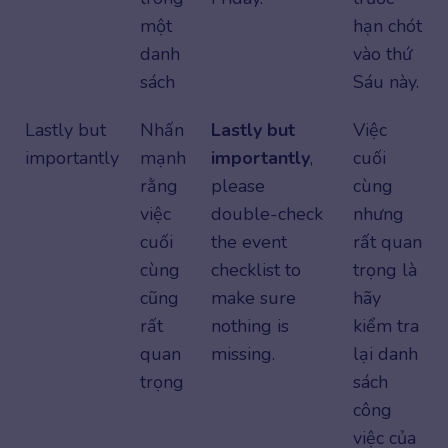
một
hạn chót
danh
vào thứ
sách
Sáu này.
Lastly but
Nhấn
Lastly but
Việc
importantly
mạnh
importantly
,
cuối
rằng
please
cùng
việc
double-check
nhưng
cuối
the event
rất quan
cùng
checklist to
trọng là
cũng
make sure
hãy
rất
nothing is
kiểm tra
quan
missing.
lại danh
trọng
sách
công
việc của