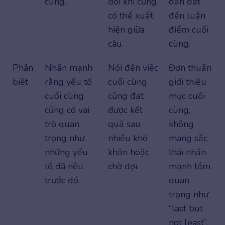
cùng.
đôi khi cũng
dẫn dắt
có thể xuất
đến luận
hiện giữa
điểm cuối
câu.
cùng.
Phân
Nhấn mạnh
Nói đến việc
Đơn thuần
biệt
rằng yếu tố
cuối cùng
giới thiệu
cuối cùng
cũng đạt
mục cuối
cũng có vai
được kết
cùng,
trò quan
quả sau
không
trọng như
nhiều khó
mang sắc
những yếu
khăn hoặc
thái nhấn
tố đã nêu
chờ đợi.
mạnh tầm
trước đó.
quan
trọng như
“last but
not least”.