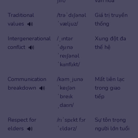
ʃɪft/
văn hóa
Traditional
/trəˈdɪʃənəl
Giá trị truyền
values
ˈvæljuz/
thống
🔊
Intergenerational
/ˌɪntər
Xung đột đa
conflict
ˈʤɛnə
thế hệ
🔊
ˈreɪʃənəl
ˈkɑnflɪkt/
Communication
/kəmˌjunə
Mất liên lạc
breakdown
ˈkeɪʃən
trong giao
🔊
ˈbreɪk
tiếp
ˌdaʊn/
Respect for
/rɪˈspɛkt fɔr
Sự tôn trọng
elders
ˈɛldərz/
người lớn tuổi
🔊