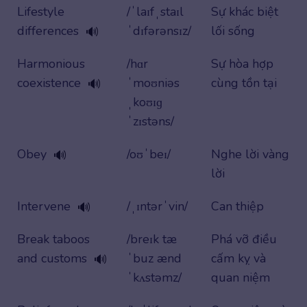
Lifestyle
/ˈlaɪfˌstaɪl
Sự khác biệt
differences
ˈdɪfərənsɪz/
lối sống
🔊
Harmonious
/hɑr
Sự hòa hợp
coexistence
ˈmoʊniəs
cùng tồn tại
🔊
ˌkoʊɪɡ
ˈzɪstəns/
Obey
/oʊˈbeɪ/
Nghe lời vàng
🔊
lời
Intervene
/ˌɪntərˈvin/
Can thiệp
🔊
Break taboos
/breɪk tæ
Phá vỡ điều
and customs
ˈbuz ænd
cấm kỵ và
🔊
ˈkʌstəmz/
quan niệm