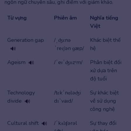
ngôn ngữ chuyên sâu, ghi điểm với giám khảo.
Từ vựng
Phiên âm
Nghĩa tiếng
Việt
Generation gap
/ˌʤɛnə
Khác biệt thế
ˈreɪʃən ɡæp/
hệ
🔊
Ageism
/ˈeɪˈʤɪɪzᵊm/
Phân biệt đối
🔊
xử dựa trên
độ tuổi
Technology
/tɛkˈnɑləʤi
Sự khác biệt
divide
dɪˈvaɪd/
về sử dụng
🔊
công nghệ
Cultural shift
/ˈkʌlʧərəl
Sự thay đổi
🔊