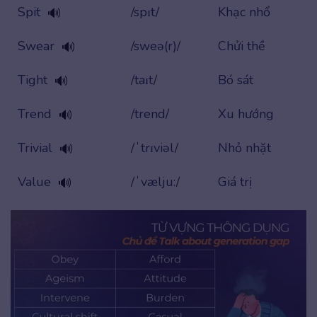
Spit
/spɪt/
Khạc nhổ
🔊
Swear
/sweə(r)/
Chửi thề
🔊
Tight
/taɪt/
Bó sát
🔊
Trend
/trend/
Xu hướng
🔊
Trivial
/ˈtrɪviəl/
Nhỏ nhặt
🔊
Value
/ˈvælju:/
Giá trị
🔊