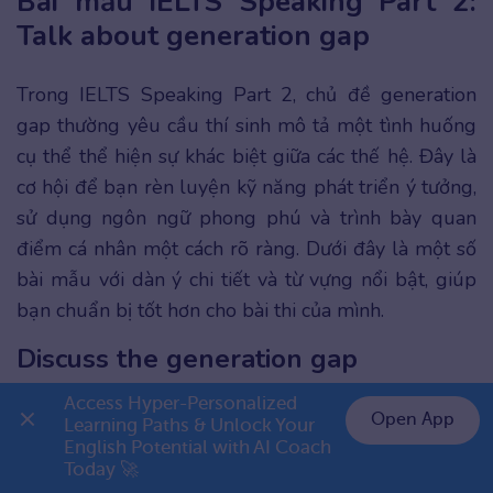
Bài mẫu IELTS Speaking Part 2:
Talk about generation gap
Trong IELTS Speaking Part 2, chủ đề generation
gap thường yêu cầu thí sinh mô tả một tình huống
cụ thể thể hiện sự khác biệt giữa các thế hệ. Đây là
cơ hội để bạn rèn luyện kỹ năng phát triển ý tưởng,
sử dụng ngôn ngữ phong phú và trình bày quan
điểm cá nhân một cách rõ ràng. Dưới đây là một số
bài mẫu với dàn ý chi tiết và từ vựng nổi bật, giúp
bạn chuẩn bị tốt hơn cho bài thi của mình.
Discuss the generation gap
Access Hyper-Personalized 
Dàn ý tham khảo:
Open App
Learning Paths & Unlock Your 
English Potential with AI Coach 
👉 Premium 1 năm chỉ 799K
Who
: Describe the people involved in the
Today 🚀
generation gap (e.g., family members,