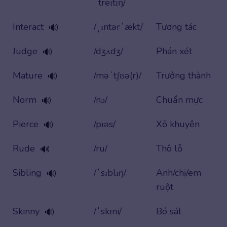
ˌtreɪtɪŋ/
Interact
/ˌɪntərˈækt/
Tương tác
🔊
Judge
/dʒʌdʒ/
Phán xét
🔊
Mature
/məˈtʃʊə(r)/
Trưởng thành
🔊
Norm
/nɔ/
Chuẩn mực
🔊
Pierce
/pɪəs/
Xỏ khuyên
🔊
Rude
/ru/
Thô lỗ
🔊
Sibling
/ˈsɪblɪŋ/
Anh/chị/em
🔊
ruột
Skinny
/ˈskɪni/
Bó sát
🔊