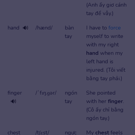
(Anh ấy giơ cánh
tay để vẫy.)
hand
/hænd/
bàn
I have to
force
🔊
tay
myself to write
with my right
hand
when my
left hand is
injured. (Tôi viết
bằng tay phải.)
finger
/ˈfɪŋ.ɡər/
ngón
She pointed
tay
with her
finger
.
🔊
(Cô ấy chỉ bằng
ngón tay.)
chest
/tʃɛst/
ngực
My
chest
feels