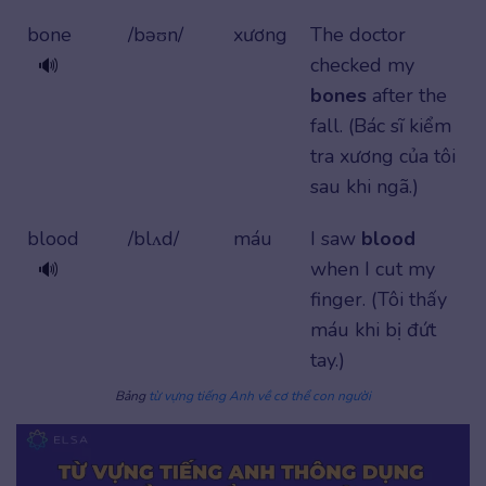
bone
/bəʊn/
xương
The doctor
checked my
🔊
bones
after the
fall. (Bác sĩ kiểm
tra xương của tôi
sau khi ngã.)
blood
/blʌd/
máu
I saw
blood
when I cut my
🔊
finger. (Tôi thấy
máu khi bị đứt
tay.)
Bảng
từ vựng tiếng Anh về cơ thể con người