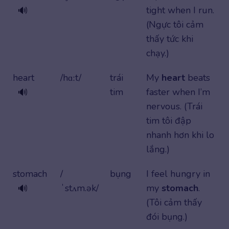
tight when I run.
🔊
(Ngực tôi cảm
thấy tức khi
chạy.)
heart
/hɑːt/
trái
My
heart
beats
tim
faster when I’m
🔊
nervous. (Trái
tim tôi đập
nhanh hơn khi lo
lắng.)
stomach
/
bụng
I feel hungry in
ˈstʌm.ək/
my
stomach
.
🔊
(Tôi cảm thấy
đói bụng.)