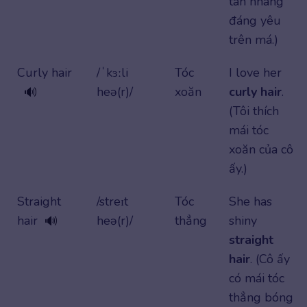
tàn nhang
đáng yêu
trên má.)
Curly hair
/ˈkɜːli
Tóc
I love her
heə(r)/
xoăn
curly hair
.
🔊
(Tôi thích
mái tóc
xoăn của cô
ấy.)
Straight
/streɪt
Tóc
She has
hair
heə(r)/
thẳng
shiny
🔊
straight
hair
. (Cô ấy
có mái tóc
thẳng bóng