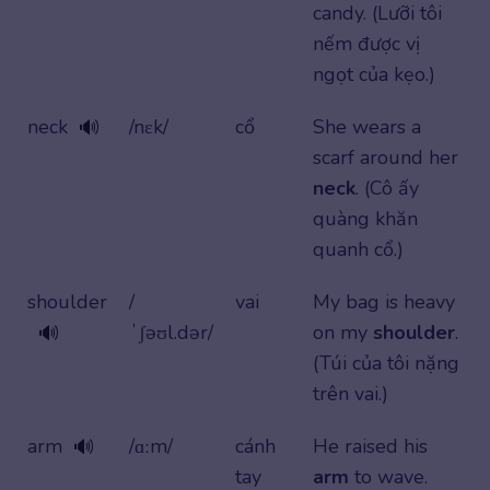
candy. (Lưỡi tôi
nếm được vị
ngọt của kẹo.)
neck
/nɛk/
cổ
She wears a
🔊
scarf around her
neck
. (Cô ấy
quàng khăn
quanh cổ.)
shoulder
/
vai
My bag is heavy
ˈʃəʊl.dər/
on my
shoulder
.
🔊
(Túi của tôi nặng
trên vai.)
arm
/ɑːm/
cánh
He raised his
🔊
tay
arm
to wave.