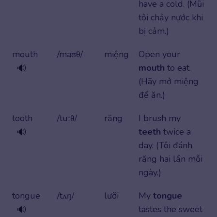
have a cold. (Mũi
tôi chảy nước khi
bị cảm.)
mouth
/maʊθ/
miệng
Open your
mouth
to eat.
🔊
(Hãy mở miệng
để ăn.)
tooth
/tuːθ/
răng
I brush my
teeth
twice a
🔊
day. (Tôi đánh
răng hai lần mỗi
ngày.)
tongue
/tʌŋ/
lưỡi
My
tongue
tastes the sweet
🔊