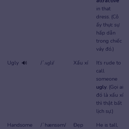
attractive
in that
dress. (Cô
ấy thực sự
hấp dẫn
trong chiếc
váy đó.)
Ugly
/ˈʌɡli/
Xấu xí
It’s rude to
🔊
call
someone
ugly
. (Gọi ai
đó là xấu xí
thì thật bất
lịch sự.)
Handsome
/ˈhænsəm/
Đẹp
He is tall,