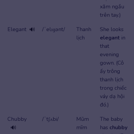
xăm ngầu
trên tay.)
Elegant
/ˈelɪɡənt/
Thanh
She looks
🔊
lịch
elegant
in
that
evening
gown. (Cô
ấy trông
thanh lịch
trong chiếc
váy dạ hội
đó.)
Chubby
/ˈtʃʌbi/
Mũm
The baby
mĩm
has
chubby
🔊