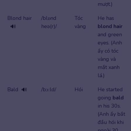
mượt.)
Blond hair
/blɒnd
Tóc
He has
heə(r)/
vàng
blond hair
🔊
and green
eyes. (Anh
ấy có tóc
vàng và
mắt xanh
lá.)
Bald
/bɔːld/
Hói
He started
🔊
going
bald
in his 30s.
(Anh ấy bắt
đầu hói khi
ngoài 30