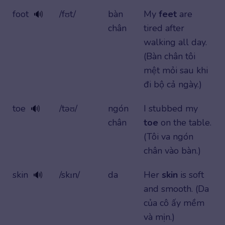
foot
/fʊt/
bàn
My
feet
are
🔊
chân
tired after
walking all day.
(Bàn chân tôi
mệt mỏi sau khi
đi bộ cả ngày.)
toe
/təʊ/
ngón
I stubbed my
🔊
chân
toe
on the table.
(Tôi va ngón
chân vào bàn.)
skin
/skɪn/
da
Her
skin
is soft
🔊
and smooth. (Da
của cô ấy mềm
và mịn.)