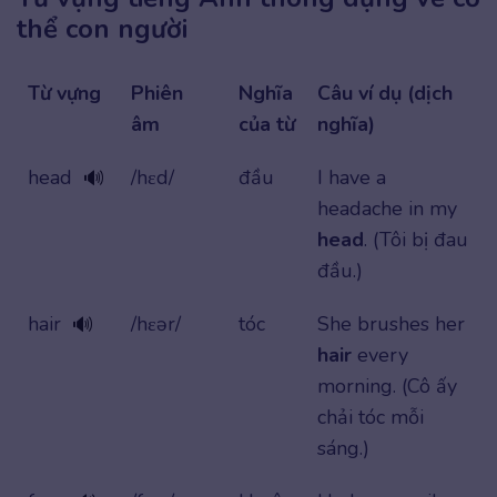
thể con người
Từ vựng
Phiên
Nghĩa
Câu ví dụ (dịch
âm
của từ
nghĩa)
head
/hɛd/
đầu
I have a
🔊
headache in my
head
. (Tôi bị đau
đầu.)
hair
/hɛər/
tóc
She brushes her
🔊
hair
every
morning. (Cô ấy
chải tóc mỗi
sáng.)