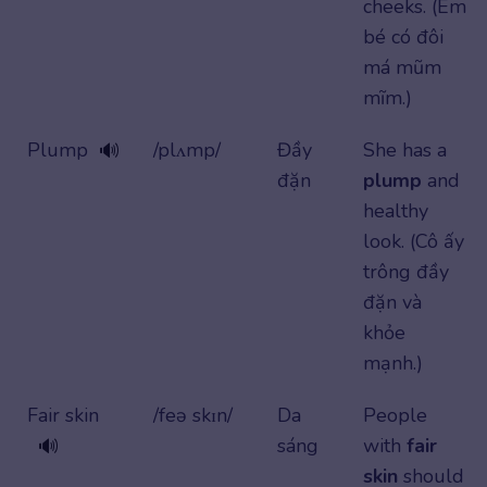
cheeks. (Em
bé có đôi
má mũm
mĩm.)
Plump
/plʌmp/
Đầy
She has a
🔊
đặn
plump
and
healthy
look. (Cô ấy
trông đầy
đặn và
khỏe
mạnh.)
Fair skin
/feə skɪn/
Da
People
sáng
with
fair
🔊
skin
should