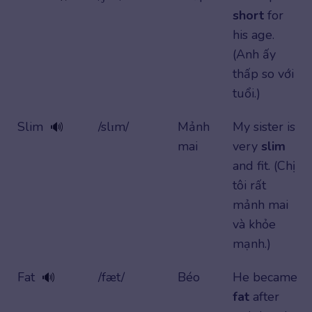
short
for
his age.
(Anh ấy
thấp so với
tuổi.)
Slim
/slɪm/
Mảnh
My sister is
🔊
mai
very
slim
and fit. (Chị
tôi rất
mảnh mai
và khỏe
mạnh.)
Fat
/fæt/
Béo
He became
🔊
fat
after