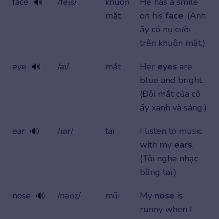
face
/feɪs/
khuôn
He has a smile
🔊
mặt
on his
face
. (Anh
ấy có nụ cười
trên khuôn mặt.)
eye
/aɪ/
mắt
Her
eyes
are
🔊
blue and bright.
(Đôi mắt của cô
ấy xanh và sáng.)
ear
/ɪər/
tai
I listen to music
🔊
with my
ears
.
(Tôi nghe nhạc
bằng tai.)
nose
/nəʊz/
mũi
My
nose
is
🔊
runny when I