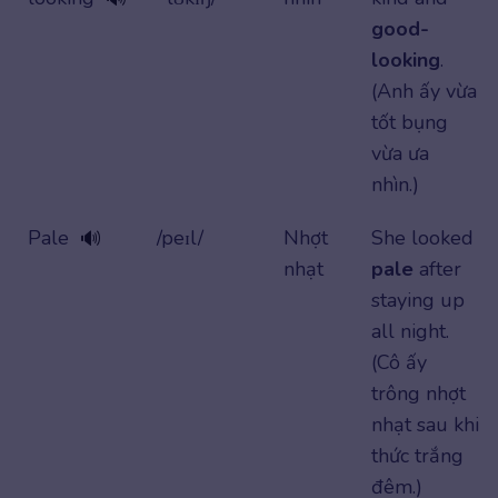
good-
looking
.
(Anh ấy vừa
tốt bụng
vừa ưa
nhìn.)
Pale
/peɪl/
Nhợt
She looked
🔊
nhạt
pale
after
staying up
all night.
(Cô ấy
trông nhợt
nhạt sau khi
thức trắng
đêm.)