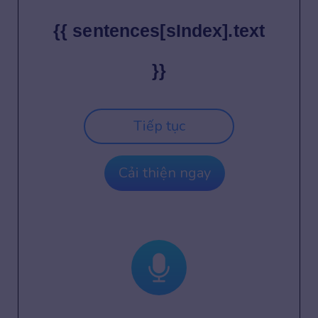
{{ sentences[sIndex].text
}}
Tiếp tục
Cải thiện ngay