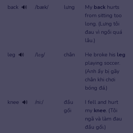
back
/bæk/
lưng
My
back
hurts
🔊
from sitting too
long. (Lưng tôi
đau vì ngồi quá
lâu.)
leg
/lɛɡ/
chân
He broke his
leg
🔊
playing soccer.
(Anh ấy bị gãy
chân khi chơi
bóng đá.)
knee
/niː/
đầu
I fell and hurt
🔊
gối
my
knee
. (Tôi
ngã và làm đau
đầu gối.)