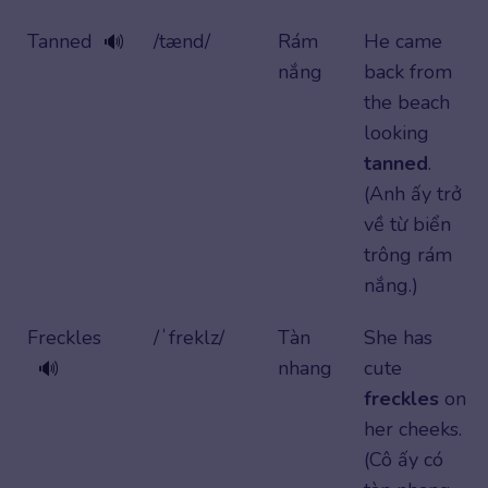
Tanned
/tænd/
Rám
He came
🔊
nắng
back from
the beach
looking
tanned
.
(Anh ấy trở
về từ biển
trông rám
nắng.)
Freckles
/ˈfreklz/
Tàn
She has
nhang
cute
🔊
freckles
on
her cheeks.
(Cô ấy có