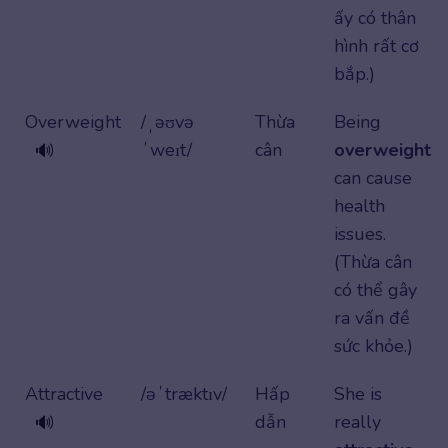
ấy có thân
hình rất cơ
bắp.)
Overweight
/ˌəʊvə
Thừa
Being
ˈweɪt/
cân
overweight
🔊
can cause
health
issues.
(Thừa cân
có thể gây
ra vấn đề
sức khỏe.)
Attractive
/əˈtræktɪv/
Hấp
She is
dẫn
really
🔊