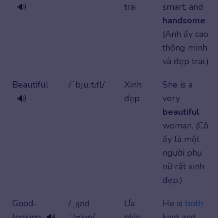
trai
smart, and
🔊
handsome
.
(Anh ấy cao,
thông minh
và đẹp trai.)
Beautiful
/ˈbjuːtɪfl/
Xinh
She is a
đẹp
very
🔊
beautiful
woman. (Cô
ấy là một
người phụ
nữ rất xinh
đẹp.)
Good-
/ˌɡʊd
Ưa
He is
both
looking
ˈlʊkɪŋ/
nhìn
kind and
🔊