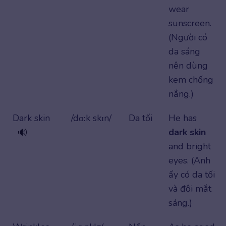
wear
sunscreen.
(Người có
da sáng
nên dùng
kem chống
nắng.)
Dark skin
/dɑːk skɪn/
Da tối
He has
dark skin
🔊
and bright
eyes. (Anh
ấy có da tối
và đôi mắt
sáng.)