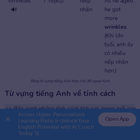
Wrinkles
/ˈrɪŋklz/
Nếp
As he aged,
nhăn
he got
🔊
more
wrinkles
.
(Khi lớn
tuổi, anh ấy
có nhiều
nếp nhăn
hơn.)
Bảng từ vựng tiếng Anh theo chủ đề ngoại hình
Từ vựng tiếng Anh về tính cách
>> Bên cạnh những tính cách tích cực, trong mỗi con
Access Hyper-Personalized 
người cũng sẽ tồn tại một hoặc một vài tính cách
Open App
Learning Paths & Unlock Your 
tiêu cực. Hãy tham khảo một số
tính từ chỉ tính cách
English Potential with AI Coach 
👉 Premium 1 năm chỉ 999K
Today 🚀
tiêu cực
ELSA Speak đã tổng hợp kèm phiên âm IPA