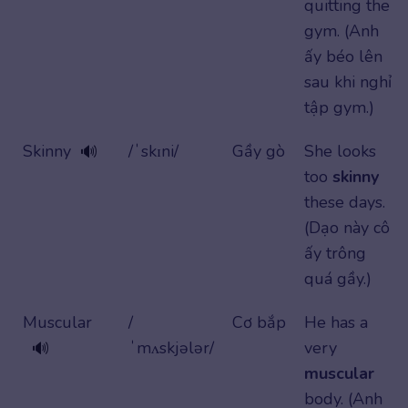
quitting the
gym. (Anh
ấy béo lên
sau khi nghỉ
tập gym.)
Skinny
/ˈskɪni/
Gầy gò
She looks
🔊
too
skinny
these days.
(Dạo này cô
ấy trông
quá gầy.)
Muscular
/
Cơ bắp
He has a
ˈmʌskjələr/
very
🔊
muscular
body. (Anh