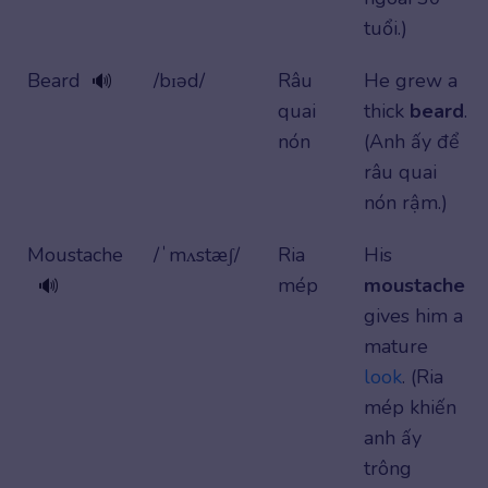
tuổi.)
Beard
/bɪəd/
Râu
He grew a
🔊
quai
thick
beard
.
nón
(Anh ấy để
râu quai
nón rậm.)
Moustache
/ˈmʌstæʃ/
Ria
His
mép
moustache
🔊
gives him a
mature
look
. (Ria
mép khiến
anh ấy
trông