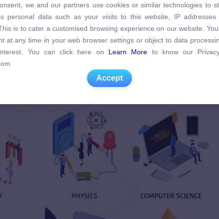
onsent, we and our partners use cookies or similar technologies to s
s personal data such as your visits to this website, IP addresses
s personal data such as your visits to this website, IP addresses
. This is to cater a customised browsing experience on our website. Yo
tiếng Anh lớp 7 theo từng Unit
. This is to cater a customised browsing experience on our website. Yo
t at any time in your web browser settings or object to data process
t at any time in your web browser settings or object to data process
 interest. You can click here on
Learn More
to know our Privacy
 interest. You can click here on
Learn More
to know our Privacy
com
com
Accept
Accept