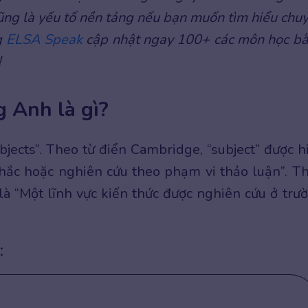
cũng là yếu tố nền tảng nếu bạn muốn tìm hiểu chu
g
ELSA Speak
cập nhật ngay 100+ các môn học b
!
 Anh là gì?
bjects”. Theo từ điển Cambridge, “subject” được h
nhắc hoặc nghiên cứu theo phạm vi thảo luận”. T
a là “Một lĩnh vực kiến thức được nghiên cứu ở trư
: