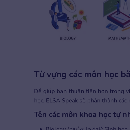
Từ vựng các môn học b
Để giúp bạn thuận tiện hơn trong 
học, ELSA Speak sẽ phân thành các
Tên các môn khoa học tự n
Biology /baɪˈɑː.lə.dʒi/: Sinh học