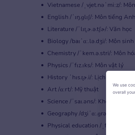
Vietnamese /ˌvjet.nəˈmiːz/: Môn
English /ˈɪŋ.ɡlɪʃ/: Môn tiếng An
Literature /ˈlɪt̬.ɚ.ə.tʃɚ/: Văn học
Biology /baɪˈɑː.lə.dʒi/: Môn sinh
Chemistry /ˈkem.ə.stri/: Môn hó
Physics /ˈfɪz.ɪks/: Môn vật lý
History ˈhɪs.t̬ɚ.i/: Lịch sử
We use cook
Art /ɑːrt/: Mỹ thuật
We use cook
overall you
overall you
Science /ˈsaɪ.əns/: Khoa học
Geography /dʒiˈɑː.ɡrə.fi/: Môn đị
Physical education /ˌfɪz.ɪ.kəl ed
With your c