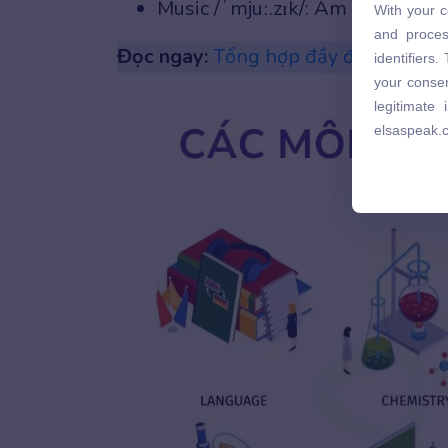
Music /ˈmjuː.zɪk/: Âm nhạc
With your c
and proces
and proces
identifiers
Đọc ngay:
Tổng hợp đầy đủ từ vựng 
identifiers
your consen
your consen
legitimate
legitimate
elsaspeak.
elsaspeak.