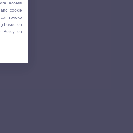
tore, access
 and cookie
 and cookie
u can revoke
u can revoke
ing based on
ing based on
 Policy on
 Policy on