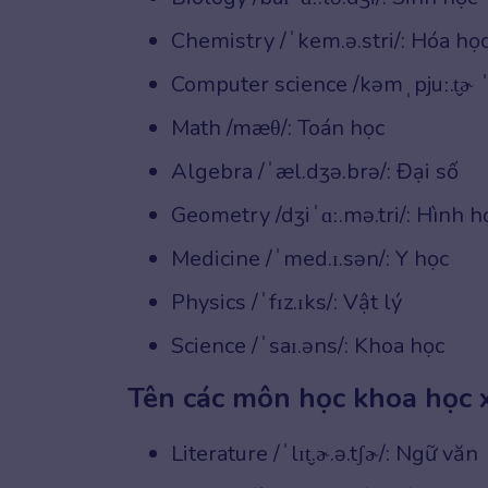
Chemistry /ˈkem.ə.stri/: Hóa họ
Computer science /kəmˌpjuː.t̬ɚ ˈ
Math /mæθ/: Toán học
Algebra /ˈæl.dʒə.brə/: Đại số
Geometry /dʒiˈɑː.mə.tri/: Hình h
Medicine /ˈmed.ɪ.sən/: Y học
Physics /ˈfɪz.ɪks/: Vật lý
Science /ˈsaɪ.əns/: Khoa học
Tên các môn học khoa học 
Literature /ˈlɪt̬.ɚ.ə.tʃɚ/: Ngữ văn