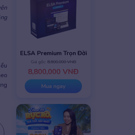
yên
ằng
ELSA Premium Trọn Đời
Giá gốc:
8,800,000 VNĐ
iểu
8,800,000 VNĐ
heo
ờng
Mua ngay