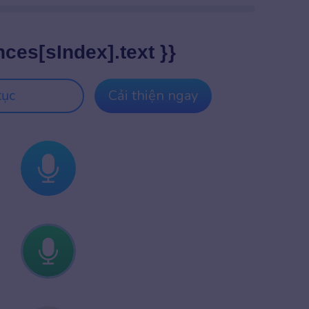
nces[sIndex].text }}
tục
Cải thiện ngay