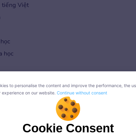
 tiếng Việt
h
 học
a học
ies to personalise the content and improve the performance, the us
ies to personalise the content and improve the performance, the us
r experience on our website.
Continue without consent
r experience on our website.
Continue without consent
a lý
Cookie Consent
.jʊˈkeɪ.ʃən/: Môn giáo dục thể chất
Cookie Consent
onsent, we and our partners use cookies or similar technologies to s