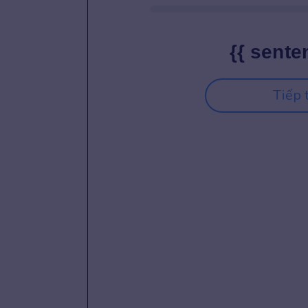
{{ sente
Tiếp 