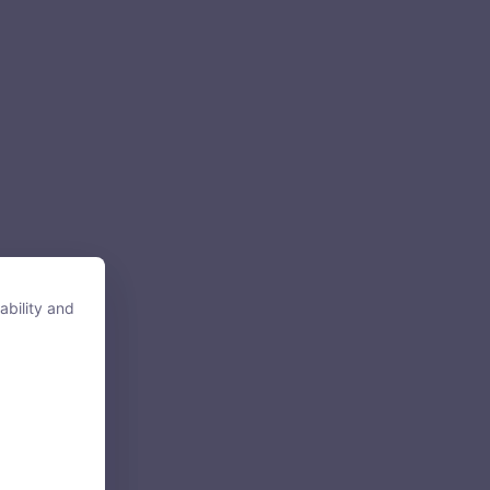
ability and
ability and
tore, access