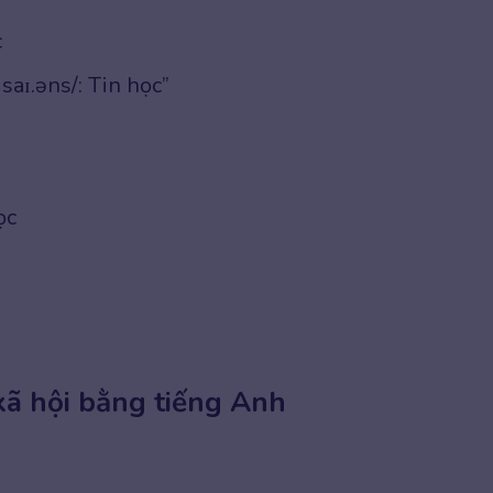
c
saɪ.əns/: Tin học”
ọc
xã hội bằng tiếng Anh