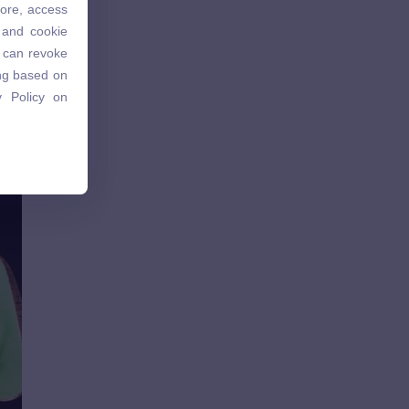
tore, access
 and cookie
 and cookie
u can revoke
u can revoke
ing based on
ing based on
 Policy on
 Policy on