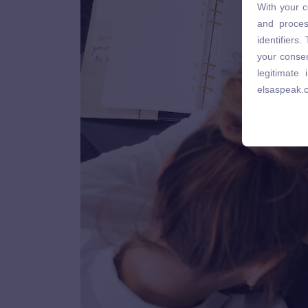
With your c
and proces
and proces
identifiers
identifiers
your consen
your consen
legitimate
legitimate
elsaspeak.
elsaspeak.