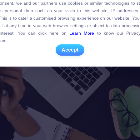
onsent, we and our partners use cookies or similar technologies to s
s personal data such as your visits to this website, IP addresses
s personal data such as your visits to this website, IP addresses
. This is to cater a customised browsing experience on our website. Yo
. This is to cater a customised browsing experience on our website. Yo
t at any time in your web browser settings or object to data process
t at any time in your web browser settings or object to data process
 interest. You can click here on
Learn More
to know our Privacy
 interest. You can click here on
Learn More
to know our Privacy
com
com
Accept
Accept