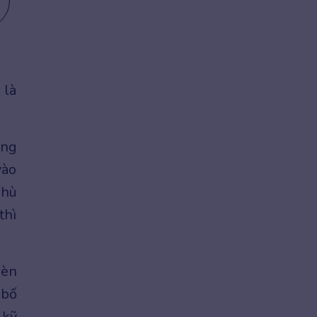
 là
ong
vào
phù
thì
rèn
 bố
 kỹ