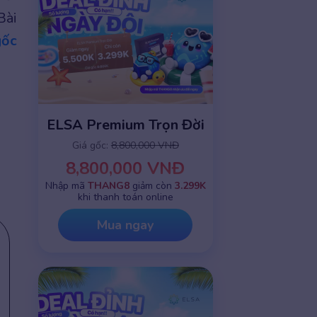
Bài
gốc
ELSA Premium Trọn Đời
Giá gốc:
8,800,000 VNĐ
8,800,000 VNĐ
Nhập mã
THANG8
giảm còn
3.299K
khi thanh toán online
Mua ngay