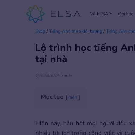
Về ELSA
Gói học
Blog
/
Tiếng Anh theo đối tượng
/
Tiếng Anh cho
Lộ trình học tiếng A
tại nhà
01/01/2024 | kien.le
Mục lục
hiện
Hiện nay, hầu hết mọi người đều x
nhiều lợi ích trong công việc và c