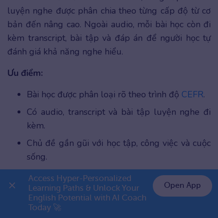
luyện nghe được phân chia theo từng cấp độ từ cơ
bản đến nâng cao. Ngoài audio, mỗi bài học còn đi
kèm transcript, bài tập và đáp án để người học tự
đánh giá khả năng nghe hiểu.
Ưu điểm:
Bài học được phân loại rõ theo trình độ
CEFR
.
Có audio, transcript và bài tập luyện nghe đi
kèm.
Chủ đề gần gũi với học tập, công việc và cuộc
sống.
Giúp làm quen với giọng Anh – Anh chuẩn.
Access Hyper-Personalized 
Open App
Learning Paths & Unlock Your 
Phù hợp để xây dựng lộ trình học bài bản.
English Potential with AI Coach 
👉 Premium 1 năm chỉ 999K
Today 🚀
Nhược điểm: