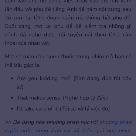
toàn vào phụ đề tiếng Việt. Thay vào đó, hãy xem
lần đầu với phụ đề tiếng Anh để nắm nội dung, sau
đó xem lại từng đoạn ngắn mà không bật phụ đề.
Cuối cùng, mở lại phụ đề để kiểm tra những gì
mình đã nghe được rồi luyện nói theo từng câu
thoại của nhân vật.
Một số mẫu câu quen thuộc trong phim mà bạn có
thể bắt gặp là:
Are you kidding me? (Bạn đang đùa tôi đấy
à?)
That makes sense. (Nghe hợp lý đấy.)
I’ll take care of it. (Tôi sẽ xử lý việc đó.)
>> Đa dạng hóa phương pháp học với
phương pháp
luyện nghe tiếng Anh cực kỳ hiệu quả qu
a
phim
,