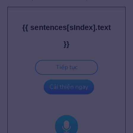
{{ sentences[sIndex].text
}}
Tiếp tục
Cải thiện ngay