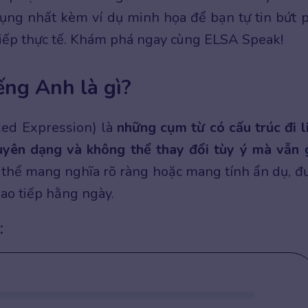
ụng nhất kèm ví dụ minh họa để bạn tự tin bứt 
 tiếp thực tế. Khám phá ngay cùng ELSA Speak!
ếng Anh là gì?
xed Expression) là
những cụm từ có cấu trúc đi l
uyên dạng và không thể thay đổi tùy ý mà vẫn 
ó thể mang nghĩa rõ ràng hoặc mang tính ẩn dụ, đ
ao tiếp hằng ngày.
: