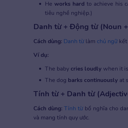
He
works hard
to achieve his 
tiêu nghề nghiệp.)
Danh từ + Động từ (Noun +
Cách dùng:
Danh từ
làm
chủ ngữ
kết 
Ví dụ:
The baby
cries loudly
when it is
The dog
barks continuously
at s
Tính từ + Danh từ (Adjecti
Cách dùng:
Tính từ
bổ nghĩa cho dan
và mang tính quy ước.