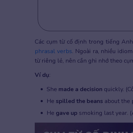
Các cụm từ cố định trong tiếng A
phrasal verbs
. Ngoài ra, nhiều idio
từ riêng lẻ, nên cần ghi nhớ theo cụ
Ví dụ
:
She
made a decision
quickly. (
He
spilled the beans
about the p
He
gave up
smoking last year. 