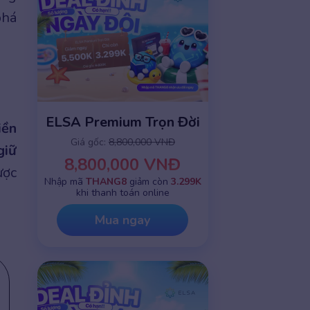
phá
ELSA Premium Trọn Đời
iền
Giá gốc:
8,800,000 VNĐ
giữ
8,800,000 VNĐ
ược
Nhập mã
THANG8
giảm còn
3.299K
khi thanh toán online
Mua ngay