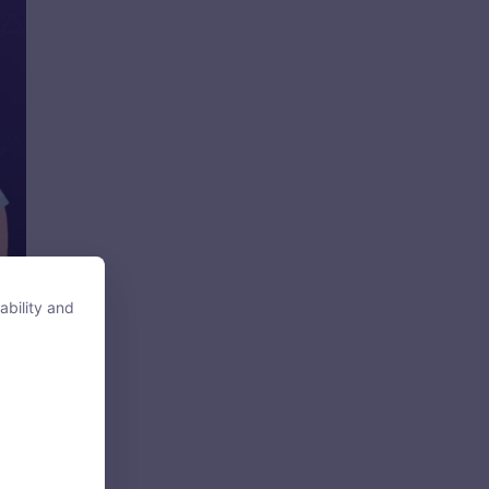
ability and
ability and
tore, access