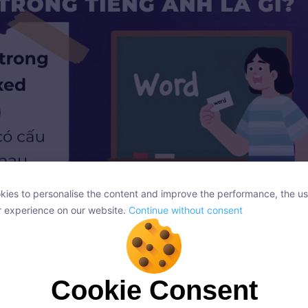
ies to personalise the content and improve the performance, the us
ies to personalise the content and improve the performance, the us
r experience on our website.
Continue without consent
r experience on our website.
Continue without consent
Cookie Consent
Cookie Consent
trong tiếng Anh là cụm từ đi liền với nhau
onsent, we and our partners use cookies or similar technologies to s