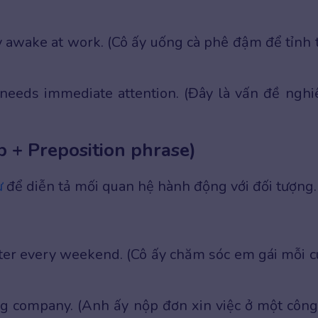
y awake at work. (Cô ấy uống cà phê đậm để tỉnh 
needs immediate attention. (Đây là vấn đề ngh
b + Preposition phrase)
ừ
để diễn tả mối quan hệ hành động với đối tượng.
ter every weekend. (Cô ấy chăm sóc em gái mỗi c
ig company. (Anh ấy nộp đơn xin việc ở một công