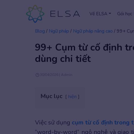
Về ELSA
Gói học
Blog
/
Ngữ pháp
/
Ngữ pháp nâng cao
/
99+ Cụm 
99+ Cụm từ cố định tr
dùng chi tiết
30/04/2026 | Admin
Mục lục
hiện
Việc sử dụng
cụm từ cố định trong 
“word-by-word” ngô nghê và giao ti