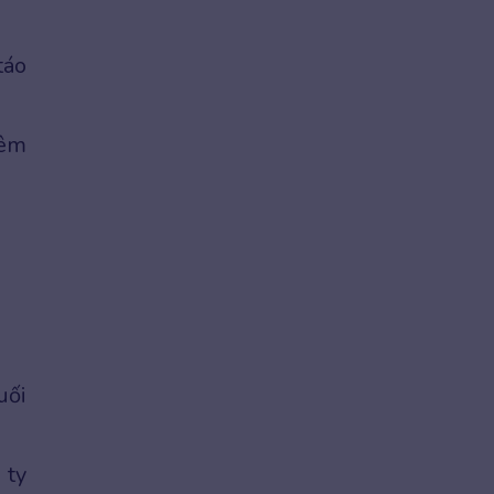
táo
iêm
uối
 ty