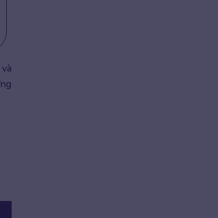
và
ừng