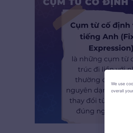
We use cook
We use cook
overall you
overall you
Cụm từ cố định 
With your c