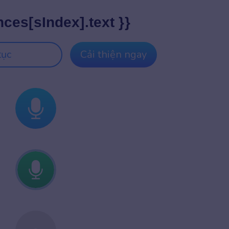
nces[sIndex].text }}
tục
Cải thiện ngay