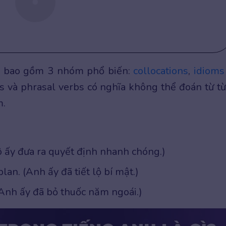
nh bao gồm 3 nhóm phổ biến:
collocations
,
idioms
ms và phrasal verbs có nghĩa không thể đoán từ t
m.
Cô ấy đưa ra quyết định nhanh chóng.)
lan. (Anh ấy đã tiết lộ bí mật.)
(Anh ấy đã bỏ thuốc năm ngoái.)