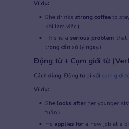
Ví dụ:
She drinks
strong coffee
to sta
khi làm việc.)
This is a
serious problem
that 
trọng cần xử lý ngay.)
Động từ + Cụm giới từ (Ver
Cách dùng:
Động từ đi với
cụm giới t
Ví dụ:
She
looks after
her younger sis
tuần.)
He
applies for
a new job at a b