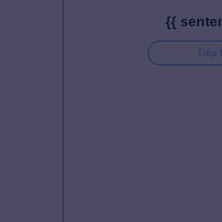
{{ sente
Tiếp 